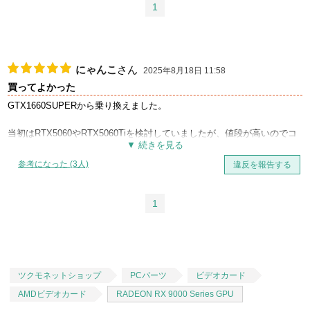
1
にゃんこ
さん
2025年8月18日 11:58
買ってよかった
GTX1660SUPERから乗り換えました。
当初はRTX5060やRTX5060Tiを検討していましたが、値段が高いのでコ
スパのよいこちらを選びました。
最後に16GB版と迷いましたが16GB版は時期的に在庫が少なく価格的に
参考になった (3人)
違反を報告する
も下がってきて随分お得だった8G版の方を選択しました。
FF14にてWQHD環境で使用していますが、性能面でも交換前に対して随
1
分快適になりました。
上を見ればキリがないのと価格と性能のバランスで個人的にはこれで十
分なため満足しております。
それほど重くないゲームならばこれで十分ではないでしょうか。
ツクモネットショップ
PCパーツ
ビデオカード
#PR
AMDビデオカード
RADEON RX 9000 Series GPU