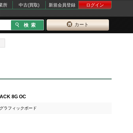
業所
中古(買取)
新規会員登録
ログイン
カート
LACK 8G OC
搭載 グラフィックボード