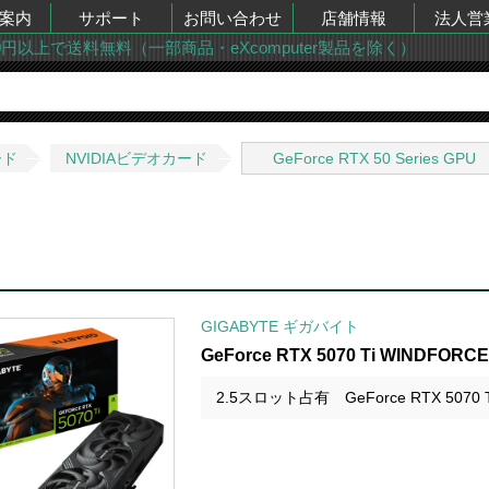
案内
サポート
お問い合わせ
店舗情報
法人営
00円以上で送料無料（一部商品・eXcomputer製品を除く）
ード
NVIDIAビデオカード
GeForce RTX 50 Series GPU
GIGABYTE ギガバイト
GeForce RTX 5070 Ti WINDFOR
2.5スロット占有 GeForce RTX 50