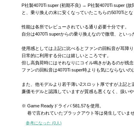
P社製4070Ti super (初期不良) → P社製4070Ti super (故
と、乗り換えの末に安くなっていたこちらの5070Tiと
性能は各所でレビューされている通り必要十分です。
自分は4070Ti superからの乗り換えなので微増、と
使用感としては上記に比べるとファンの回転音が耳障り
日常的に利用する分には嬉しいところです。
但し高負荷時にはそれなりにコイル鳴きがあるのが残念
ファンの回転音は4070Ti super時よりも気にならな
また、他モデルより若干薄い2スロット厚ですが上記と
廉価モデルと認識していますが質感も悪くなく、扱いや
※ Game Readyドライバ 581.57を使用。
巷で言われていたブラックアウト等は発生していま
参考になった (0人)