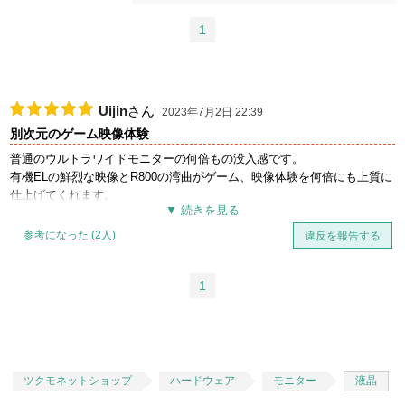
1
Uijin
さん
2023年7月2日 22:39
別次元のゲーム映像体験
普通のウルトラワイドモニターの何倍もの没入感です。
有機ELの鮮烈な映像とR800の湾曲がゲーム、映像体験を何倍にも上質に
仕上げてくれます。
参考になった (2人)
違反を報告する
1
ツクモネットショップ
ハードウェア
モニター
液晶