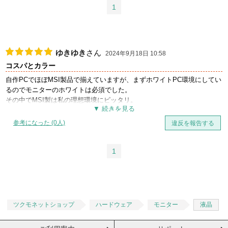
1
ゆきゆき
さん
2024年9月18日 10:58
コスパとカラー
自作PCでほぼMSI製品で揃えていますが、まずホワイトPC環境にしてい
るのでモニターのホワイトは必須でした。
その中でMSI製は私の理想環境にピッタリ。
そこそこゲームもするのでこのモニターは本当に理想的です。
お値段も高くなくコスパ最高です。
参考になった (0人)
違反を報告する
1
ツクモネットショップ
ハードウェア
モニター
液晶