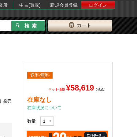
業所
中古(買取)
新規会員登録
ログイン
カート
送料無料
¥58,619
ネット価格
（税込）
在庫なし
月 発売
在庫状況について
数量