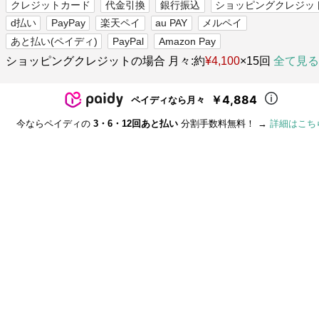
クレジットカード
代金引換
銀行振込
ショッピングクレジッ
d払い
PayPay
楽天ペイ
au PAY
メルペイ
あと払い(ペイディ)
PayPal
Amazon Pay
ショッピングクレジットの場合 月々:約
¥4,100
×15回
全て見る
￥4,884
ペイディなら月々
今ならペイディの
3・6・12回あと払い
分割手数料無料！ →
詳細はこち