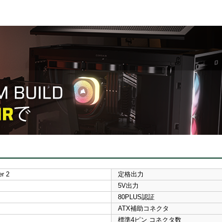
r 2
定格出力
5V出力
80PLUS認証
ATX補助コネクタ
標準4ピン コネクタ数