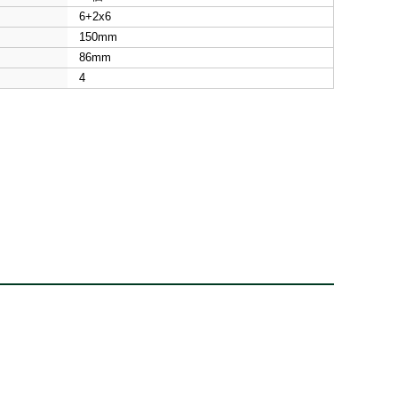
6+2x6
150mm
86mm
4