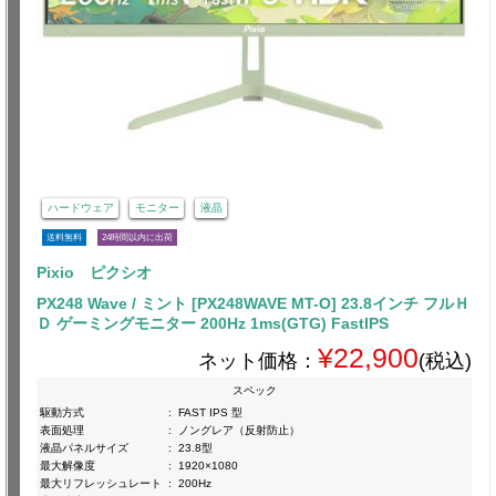
ハードウェア
モニター
液晶
送料無料
24時間以内に出荷
Pixio ピクシオ
PX248 Wave / ミント [PX248WAVE MT-O] 23.8インチ フルＨ
Ｄ ゲーミングモニター 200Hz 1ms(GTG) FastIPS
¥22,900
ネット価格：
(税込)
スペック
駆動方式
:
FAST IPS 型
表面処理
:
ノングレア（反射防止）
液晶パネルサイズ
:
23.8型
最大解像度
:
1920×1080
最大リフレッシュレート
:
200Hz