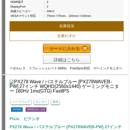
HDMI端子
:
2
DisplayPort
:
2
内蔵スピーカー
:
3W×2
VESAマウント対応
:
75mm ×75mm、100mm ×100mm
在庫状況
在庫わずか
カートに入れる
詳細はこちら
ベゼルレス リフレッシュレート160Hz FreeSync対応 ゲーミングモニター
ハードウェア
モニター
液晶
送料無料
24時間以内に出荷
Pixio ピクシオ
PX278 Wave / パステルブルー [PX278WAVEB-PW] 27インチ