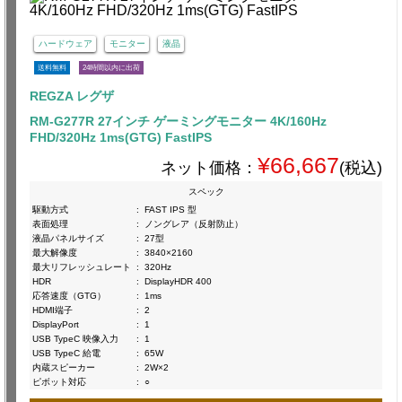
ハードウェア
モニター
液晶
送料無料
24時間以内に出荷
REGZA レグザ
RM-G277R 27インチ ゲーミングモニター 4K/160Hz
FHD/320Hz 1ms(GTG) FastIPS
¥66,667
ネット価格：
(税込)
スペック
駆動方式
:
FAST IPS 型
表面処理
:
ノングレア（反射防止）
液晶パネルサイズ
:
27型
最大解像度
:
3840×2160
最大リフレッシュレート
:
320Hz
HDR
:
DisplayHDR 400
応答速度（GTG）
:
1ms
HDMI端子
:
2
DisplayPort
:
1
USB TypeC 映像入力
:
1
USB TypeC 給電
:
65W
内蔵スピーカー
:
2W×2
ピボット対応
:
○