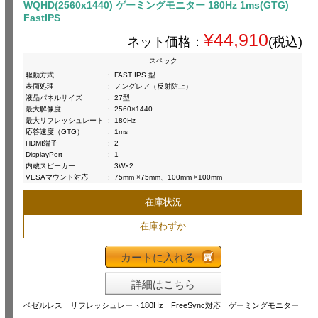
WQHD(2560x1440) ゲーミングモニター 180Hz 1ms(GTG)
FastIPS
¥44,910
ネット価格：
(税込)
スペック
駆動方式
:
FAST IPS 型
表面処理
:
ノングレア（反射防止）
液晶パネルサイズ
:
27型
最大解像度
:
2560×1440
最大リフレッシュレート
:
180Hz
応答速度（GTG）
:
1ms
HDMI端子
:
2
DisplayPort
:
1
内蔵スピーカー
:
3W×2
VESAマウント対応
:
75mm ×75mm、100mm ×100mm
在庫状況
在庫わずか
カートに入れる
詳細はこちら
ベゼルレス リフレッシュレート180Hz FreeSync対応 ゲーミングモニター