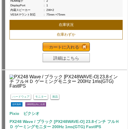
HDMI端子
:
2
DisplayPort
:
1
内蔵スピーカー
:
2W×2
VESAマウント対応
:
75mm ×75mm
在庫状況
在庫わずか
カートに入れる
詳細はこちら
ハードウェア
モニター
液晶
送料無料
24時間以内に出荷
Pixio ピクシオ
PX248 Wave / ブラック [PX248WAVE-O] 23.8インチ フルＨ
Ｄ ゲーミングモニター 200Hz 1ms(GTG) FastIPS