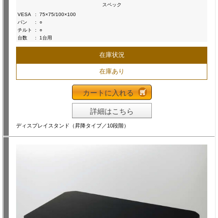
スペック
VESA
:
75×75/100×100
パン
:
○
チルト
:
○
台数
:
1台用
在庫状況
在庫あり
カートに入れる
詳細はこちら
ディスプレイスタンド（昇降タイプ／10段階）