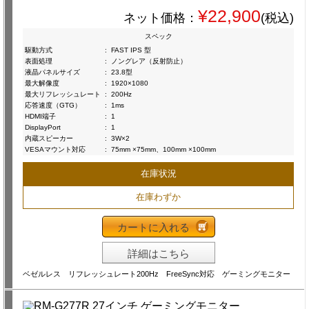
¥22,900
ネット価格：
(税込)
スペック
駆動方式
:
FAST IPS 型
表面処理
:
ノングレア（反射防止）
液晶パネルサイズ
:
23.8型
最大解像度
:
1920×1080
最大リフレッシュレート
:
200Hz
応答速度（GTG）
:
1ms
HDMI端子
:
1
DisplayPort
:
1
内蔵スピーカー
:
3W×2
VESAマウント対応
:
75mm ×75mm、100mm ×100mm
在庫状況
在庫わずか
カートに入れる
詳細はこちら
ベゼルレス リフレッシュレート200Hz FreeSync対応 ゲーミングモニター