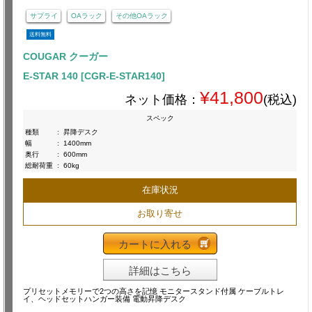
サプライ
OAラック
その他OAラック
送料無料
COUGAR クーガー
E-STAR 140 [CGR-E-STAR140]
¥41,800
ネット価格：
(税込)
スペック
種類
:
昇降デスク
幅
:
1400mm
奥行
:
600mm
総耐荷重
:
60kg
在庫状況
お取り寄せ
カートに入れる
詳細はこちら
プリセットメモリーで2つの高さを記憶 モニタースタンド付属 ケーブルトレ
イ、ヘッドセットハンガー装備 電動昇降デスク