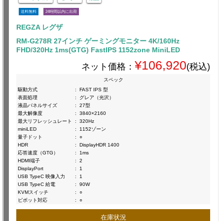
送料無料
24時間以内に出荷
REGZA レグザ
RM-G278R 27インチ ゲーミングモニター 4K/160Hz
FHD/320Hz 1ms(GTG) FastIPS 1152zone MiniLED
¥106,920
ネット価格：
(税込)
スペック
駆動方式
:
FAST IPS 型
表面処理
:
グレア（光沢）
液晶パネルサイズ
:
27型
最大解像度
:
3840×2160
最大リフレッシュレート
:
320Hz
miniLED
:
1152ゾーン
量子ドット
:
○
HDR
:
DisplayHDR 1400
応答速度（GTG）
:
1ms
HDMI端子
:
2
DisplayPort
:
1
USB TypeC 映像入力
:
1
USB TypeC 給電
:
90W
KVMスイッチ
:
○
ピボット対応
:
○
在庫状況