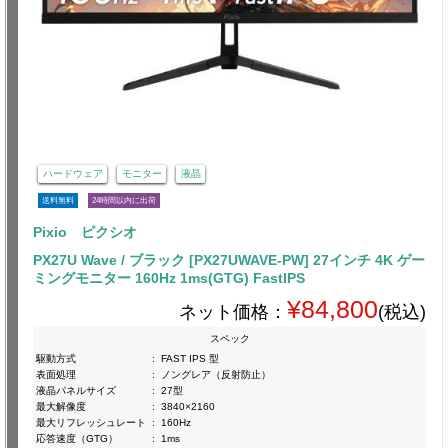
ハードウェア
モニター
液晶
送料無料
24時間以内に出荷
Pixio ピクシオ
PX27U Wave / ブラック [PX27UWAVE-PW] 27インチ 4K ゲー
ミングモニター 160Hz 1ms(GTG) FastIPS
¥84,800
ネット価格：
(税込)
スペック
駆動方式
:
FAST IPS 型
表面処理
:
ノングレア（反射防止）
液晶パネルサイズ
:
27型
最大解像度
:
3840×2160
最大リフレッシュレート
:
160Hz
応答速度（GTG）
:
1ms