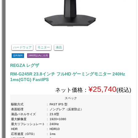
ハードウェア
モニター
液晶
送料無料
24時間以内に出荷
REGZA レグザ
RM-G245R 23.8インチ フルHD ゲーミングモニター 240Hz
1ms(GTG) FastIPS
¥25,740
ネット価格：
(税込)
スペック
駆動方式
:
FAST IPS 型
表面処理
:
ノングレア（反射防止）
液晶パネルサイズ
:
23.8型
最大解像度
:
1920×1080
最大リフレッシュレート
:
240Hz
HDR
:
HDR10
応答速度（GTG）
:
1ms