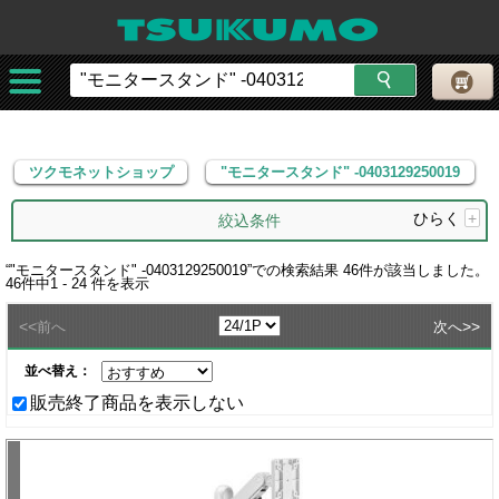
ツクモネットショップ
"モニタースタンド" -0403129250019
ツクモネットショップ
"モニタースタンド" -0403129250019
ひらく
+
絞込条件
“
"モニタースタンド" -0403129250019
”での検索結果
46
件が該当しました。
46
件中
1 - 24
件を表示
<<
>>
前へ
次へ
並べ替え：
販売終了商品を表示しない