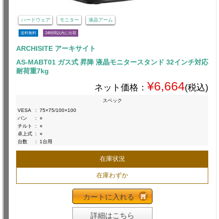
ハードウェア
モニター
液晶アーム
送料無料
24時間以内に出荷
ARCHISITE アーキサイト
AS-MABT01 ガス式 昇降 液晶モニタースタンド 32インチ対応
耐荷重7kg
¥6,664
ネット価格：
(税込)
スペック
VESA
:
75×75/100×100
パン
:
○
チルト
:
○
卓上式
:
○
台数
:
1台用
在庫状況
在庫わずか
カートに入れる
詳細はこちら