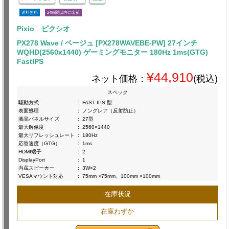
送料無料
24時間以内に出荷
Pixio ピクシオ
PX278 Wave / ベージュ [PX278WAVEBE-PW] 27インチ
WQHD(2560x1440) ゲーミングモニター 180Hz 1ms(GTG)
FastIPS
¥44,910
ネット価格：
(税込)
スペック
駆動方式
:
FAST IPS 型
表面処理
:
ノングレア（反射防止）
液晶パネルサイズ
:
27型
最大解像度
:
2560×1440
最大リフレッシュレート
:
180Hz
応答速度（GTG）
:
1ms
HDMI端子
:
2
DisplayPort
:
1
内蔵スピーカー
:
3W×2
VESAマウント対応
:
75mm ×75mm、100mm ×100mm
在庫状況
在庫わずか