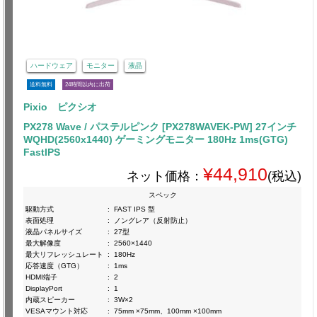
ハードウェア
モニター
液晶
送料無料
24時間以内に出荷
Pixio ピクシオ
PX278 Wave / パステルピンク [PX278WAVEK-PW] 27インチ
WQHD(2560x1440) ゲーミングモニター 180Hz 1ms(GTG)
FastIPS
¥44,910
ネット価格：
(税込)
スペック
駆動方式
:
FAST IPS 型
表面処理
:
ノングレア（反射防止）
液晶パネルサイズ
:
27型
最大解像度
:
2560×1440
最大リフレッシュレート
:
180Hz
応答速度（GTG）
:
1ms
HDMI端子
:
2
DisplayPort
:
1
内蔵スピーカー
:
3W×2
VESAマウント対応
:
75mm ×75mm、100mm ×100mm