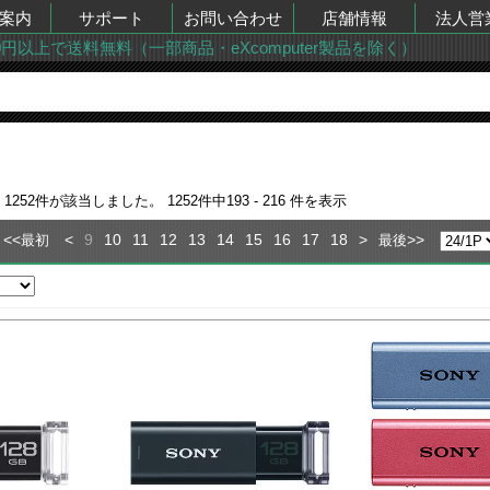
案内
サポート
お問い合わせ
店舗情報
法人営
00円以上で送料無料（一部商品・eXcomputer製品を除く）
果
1252
件が該当しました。
1252
件中
193 - 216
件を表示
<<
<
9
10
11
12
13
14
15
16
17
18
>
>>
最初
最後