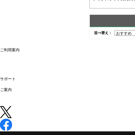
並べ替え：
ご利用案内
ご利用案内
送料・配送について
お支払方法について
領収書が必要な時は
キャンセル・返品について
よくあるご質問
偽サイトにご注意ください
サポート
購入後のサポート
お問合せ
ご案内
店舗情報
法人営業所
法人様専用オンライン見積り
中古 (買取)