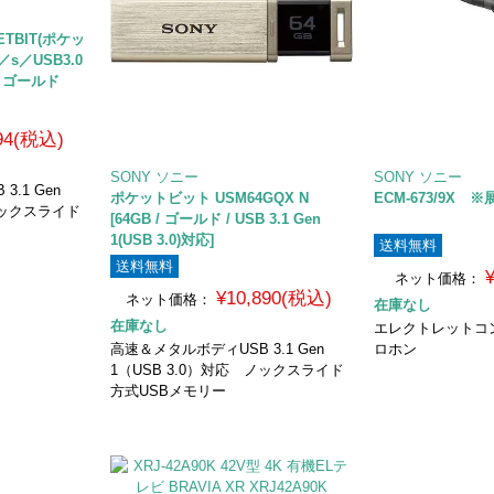
ETBIT(ポケッ
s／USB3.0
G ゴールド
194(税込)
SONY ソニー
SONY ソニー
.1 Gen
ポケットビット USM64GQX N
ECM-673/9X
ノックスライド
[64GB / ゴールド / USB 3.1 Gen
1(USB 3.0)対応]
送料無料
送料無料
ネット価格：
¥10,890(税込)
ネット価格：
在庫なし
在庫なし
エレクトレットコ
高速＆メタルボディUSB 3.1 Gen
ロホン
1（USB 3.0）対応 ノックスライド
方式USBメモリー