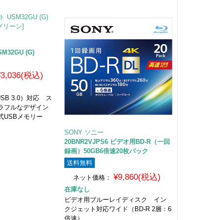
32GU (G)
¥3,036(税込)
（USB 3.0）対応 ス
ラフルなデザイン
式USBメモリー
SONY ソニー
20BNR2VJPS6 ビデオ用BD-R（一回
録画）50GB6倍速20枚パック
送料無料
¥9,860(税込)
ネット価格：
在庫なし
ビデオ用ブルーレイディスク イン
クジェット対応ワイド（BD-R 2層：6
倍速）