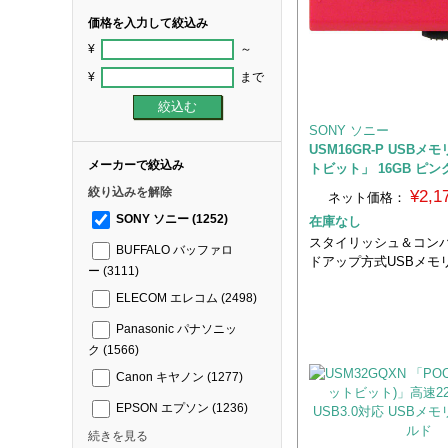
価格を入力して絞込み
¥
～
¥
まで
SONY ソニー
USM16GR-P USBメ
メーカーで絞込み
トビット」 16GB ピン
絞り込みを解除
¥2,
ネット価格：
SONY ソニー
(1252)
在庫なし
スタイリッシュ＆コン
BUFFALO バッファロ
ドアップ方式USBメモ
ー
(3111)
ELECOM エレコム
(2498)
Panasonic パナソニッ
ク
(1566)
Canon キヤノン
(1277)
EPSON エプソン
(1236)
続きを見る