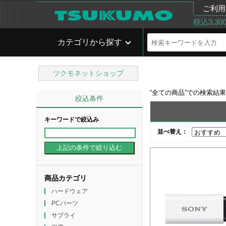
ご利用
税込3,3
カテゴリから探す
ツクモネットショップ
“
全ての商品
”での検索結
絞込条件
キーワードで絞込み
並べ替え：
商品カテゴリ
ハードウェア
PCパーツ
サプライ