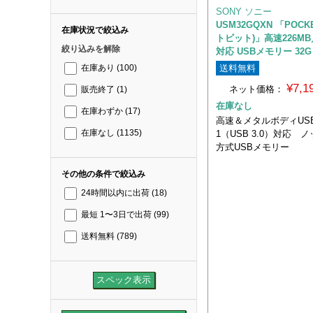
SONY ソニー
USM32GQXN 「POCK
在庫状況で絞込み
トビット)」高速226MB／
絞り込みを解除
対応 USBメモリー 32
送料無料
在庫あり
(100)
¥7,
ネット価格：
販売終了
(1)
在庫なし
在庫わずか
(17)
高速＆メタルボディUSB 3
1（USB 3.0）対応 
在庫なし
(1135)
方式USBメモリー
その他の条件で絞込み
24時間以内に出荷
(18)
最短 1〜3日で出荷
(99)
送料無料
(789)