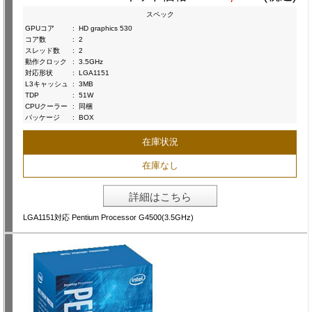
スペック
GPUコア
:
HD graphics 530
コア数
:
2
スレッド数
:
2
動作クロック
:
3.5GHz
対応形状
:
LGA1151
L3キャッシュ
:
3MB
TDP
:
51W
CPUクーラー
:
同梱
パッケージ
:
BOX
在庫状況
在庫なし
詳細はこちら
LGA1151対応 Pentium Processor G4500(3.5GHz)