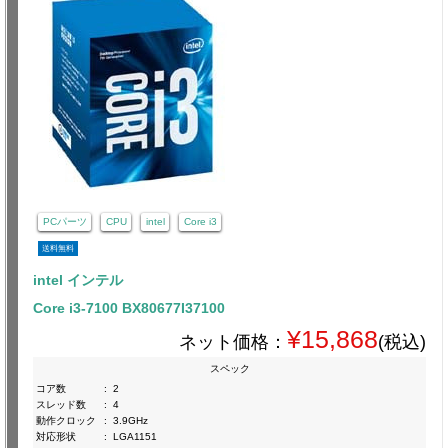
PCパーツ
CPU
intel
Core i3
送料無料
intel インテル
Core i3-7100 BX80677I37100
¥15,868
ネット価格：
(税込)
スペック
コア数
:
2
スレッド数
:
4
動作クロック
:
3.9GHz
対応形状
:
LGA1151