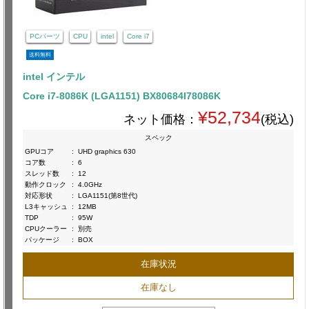
PCパーツ
CPU
intel
Core i7
送料無料
intel インテル
Core i7-8086K (LGA1151) BX80684I78086K
¥52,734
ネット価格：
(税込)
スペック
GPUコア
:
UHD graphics 630
コア数
:
6
スレッド数
:
12
動作クロック
:
4.0GHz
対応形状
:
LGA1151(第8世代)
L3キャッシュ
:
12MB
TDP
:
95W
CPUクーラー
:
別売
パッケージ
:
BOX
在庫状況
在庫なし