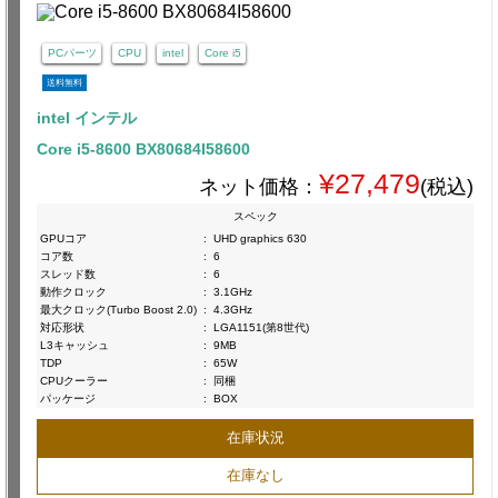
PCパーツ
CPU
intel
Core i5
送料無料
intel インテル
Core i5-8600 BX80684I58600
¥27,479
ネット価格：
(税込)
スペック
GPUコア
:
UHD graphics 630
コア数
:
6
スレッド数
:
6
動作クロック
:
3.1GHz
最大クロック(Turbo Boost 2.0)
:
4.3GHz
対応形状
:
LGA1151(第8世代)
L3キャッシュ
:
9MB
TDP
:
65W
CPUクーラー
:
同梱
パッケージ
:
BOX
在庫状況
在庫なし