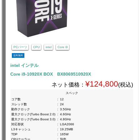
PCパーツ
CPU
intel
Core i9
送料無料
intel インテル
Core i9-10920X BOX BX8069510920X
¥124,800
ネット価格：
(税込)
スペック
コア数
:
12
スレッド数
:
24
動作クロック
:
3.5GHz
最大クロック(Turbo Boost 2.0)
:
4.6GHz
最大クロック(Turbo Boost 3.0)
:
4.8GHz
対応形状
:
LGA2066
L3キャッシュ
:
19.25MB
TDP
:
165W
CPUクーラー
:
別売