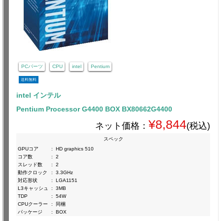
PCパーツ
CPU
intel
Pentium
送料無料
intel インテル
Pentium Processor G4400 BOX BX80662G4400
¥8,844
ネット価格：
(税込)
スペック
GPUコア
:
HD graphics 510
コア数
:
2
スレッド数
:
2
動作クロック
:
3.3GHz
対応形状
:
LGA1151
L3キャッシュ
:
3MB
TDP
:
54W
CPUクーラー
:
同梱
パッケージ
:
BOX