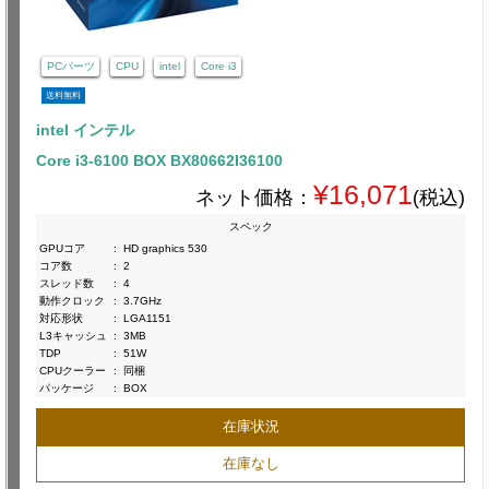
PCパーツ
CPU
intel
Core i3
送料無料
intel インテル
Core i3-6100 BOX BX80662I36100
¥16,071
ネット価格：
(税込)
スペック
GPUコア
:
HD graphics 530
コア数
:
2
スレッド数
:
4
動作クロック
:
3.7GHz
対応形状
:
LGA1151
L3キャッシュ
:
3MB
TDP
:
51W
CPUクーラー
:
同梱
パッケージ
:
BOX
在庫状況
在庫なし