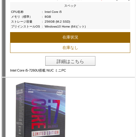
スペック
CPU名称
:
Intel Core i5
メモリ（標準）
:
8GB
ストレージ容量
:
256GB (M.2 SSD)
プリインストールOS
:
Windows10 Home (64ビット)
在庫状況
在庫なし
詳細はこちら
Intel Core i5-7260U搭載 NUC ミニPC