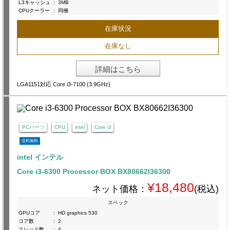
L3キャッシュ
:
3MB
CPUクーラー
:
同梱
在庫状況
在庫なし
詳細はこちら
LGA1151対応 Core i3-7100 (3.9GHz)
PCパーツ
CPU
intel
Core i3
送料無料
intel インテル
Core i3-6300 Processor BOX BX80662I36300
¥18,480
ネット価格：
(税込)
スペック
GPUコア
:
HD graphics 530
コア数
:
2
スレッド数
:
4