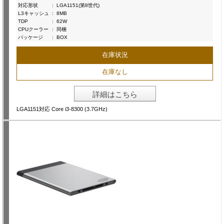
対応形状
:
LGA1151(第8世代)
L3キャッシュ
:
8MB
TDP
:
62W
CPUクーラー
:
同梱
パッケージ
:
BOX
在庫状況
在庫なし
詳細はこちら
LGA1151対応 Core i3-8300 (3.7GHz)