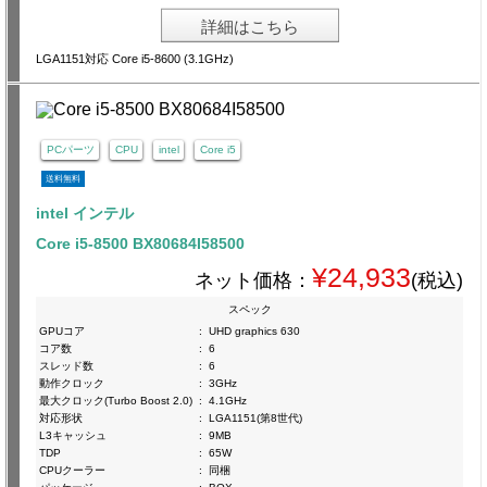
詳細はこちら
LGA1151対応 Core i5-8600 (3.1GHz)
PCパーツ
CPU
intel
Core i5
送料無料
intel インテル
Core i5-8500 BX80684I58500
¥24,933
ネット価格：
(税込)
スペック
GPUコア
:
UHD graphics 630
コア数
:
6
スレッド数
:
6
動作クロック
:
3GHz
最大クロック(Turbo Boost 2.0)
:
4.1GHz
対応形状
:
LGA1151(第8世代)
L3キャッシュ
:
9MB
TDP
:
65W
CPUクーラー
:
同梱