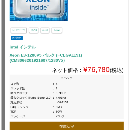
PCパーツ
CPU
intel
Xeon
送料無料
intel インテル
Xeon E3-1280V5 バルク (FCLGA1151)
(CM8066201921607/1280V5）
¥76,780
ネット価格：
(税込)
スペック
コア数
:
4
スレッド数
:
8
動作クロック
:
3.7GHz
最大クロック(Turbo Boost 2.0)
:
4.0GHz
対応形状
:
LGA1151
L3キャッシュ
:
8MB
TDP
:
80W
パッケージ
:
バルク
在庫状況