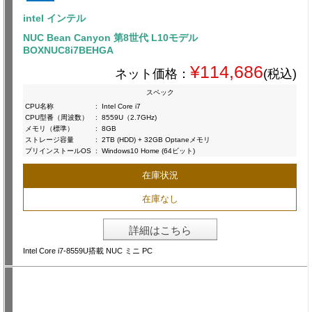
intel インテル
NUC Bean Canyon 第8世代 L10モデル
BOXNUC8i7BEHGA
¥114,686
ネット価格：
(税込)
スペック
CPU名称
:
Intel Core i7
CPU型番（周波数）
:
8559U（2.7GHz)
メモリ（標準）
:
8GB
ストレージ容量
:
2TB (HDD) + 32GB Optaneメモリ
プリインストールOS
:
Windows10 Home (64ビット)
在庫状況
在庫なし
詳細はこちら
Intel Core i7-8559U搭載 NUC ミニ PC