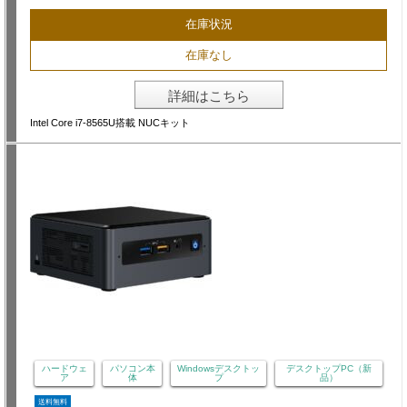
在庫状況
在庫なし
詳細はこちら
Intel Core i7-8565U搭載 NUCキット
ハードウェ
パソコン本
Windowsデスクトッ
デスクトップPC（新
ア
体
プ
品）
送料無料