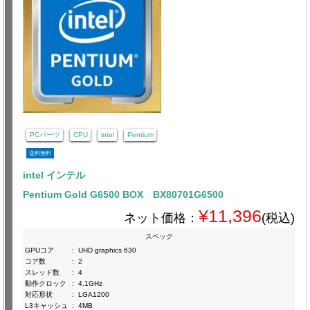
PCパーツ
CPU
intel
Pentium
送料無料
intel インテル
Pentium Gold G6500 BOX BX80701G6500
¥11,396
ネット価格：
(税込)
スペック
GPUコア
:
UHD graphics 630
コア数
:
2
スレッド数
:
4
動作クロック
:
4.1GHz
対応形状
:
LGA1200
L3キャッシュ
:
4MB