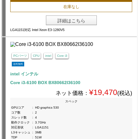
在庫なし
詳細はこちら
LGA1151対応 Intel Xeon E3-1280V5
PCパーツ
CPU
intel
Core i3
送料無料
intel インテル
Core i3-6100 BOX BX80662I36100
¥19,470
ネット価格：
(税込)
スペック
GPUコア
:
HD graphics 530
コア数
:
2
スレッド数
:
4
動作クロック
:
3.7GHz
対応形状
:
LGA1151
L3キャッシュ
:
3MB
TDP
:
51W