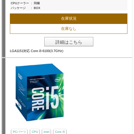
CPUクーラー
:
同梱
パッケージ
:
BOX
在庫状況
在庫なし
詳細はこちら
LGA1151対応 Core i3-6100(3.7GHz)
PCパーツ
CPU
intel
Core i5