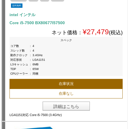
送料無料
intel インテル
Core i5-7500 BX80677I57500
¥27,479
ネット価格：
(税込)
スペック
コア数
:
4
スレッド数
:
4
動作クロック
:
3.4GHz
対応形状
:
LGA1151
L3キャッシュ
:
6MB
TDP
:
65W
CPUクーラー
:
同梱
在庫状況
在庫なし
詳細はこちら
LGA1151対応 Core i5-7500 (3.4GHz)