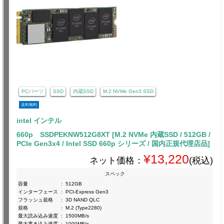
PCパーツ
SSD
内蔵SSD
M.2 NVMe Gen3 SSD
送料無料
intel インテル
660p SSDPEKNW512G8XT [M.2 NVMe 内蔵SSD / 512GB /
PCIe Gen3x4 / Intel SSD 660p シリーズ / 国内正規代理店品]
¥13,220
ネット価格：
(税込)
スペック
容量
:
512GB
インターフェース
:
PCI-Express Gen3
フラッシュ規格
:
3D NAND QLC
規格
:
M.2 (Type2280)
最大読み込み速度
:
1500MB/s
最大書き込み速度
:
1000MB/s