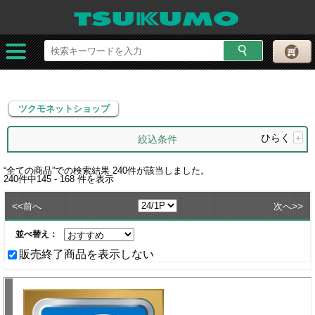
ツクモネットショップ
ツクモネットショップ
ひらく
+
絞込条件
“
全ての商品
”での検索結果
240
件が該当しました。
240
件中
145 - 168
件を表示
<<
>>
前へ
次へ
並べ替え：
販売終了商品を表示しない