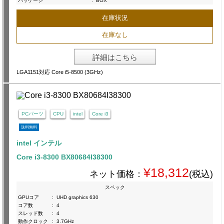
パッケージ
:
BOX
在庫状況
在庫なし
詳細はこちら
LGA1151対応 Core i5-8500 (3GHz)
PCパーツ
CPU
intel
Core i3
送料無料
intel インテル
Core i3-8300 BX80684I38300
¥18,312
ネット価格：
(税込)
スペック
GPUコア
:
UHD graphics 630
コア数
:
4
スレッド数
:
4
動作クロック
:
3.7GHz