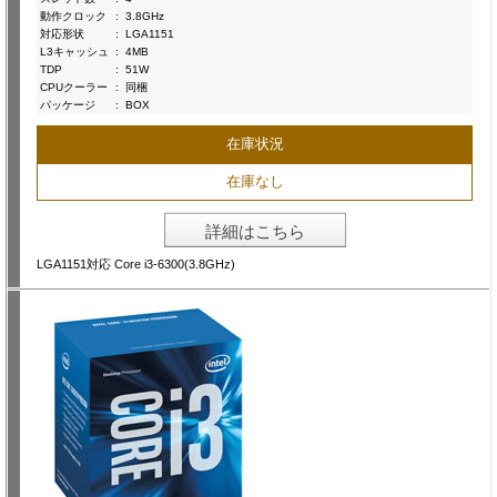
動作クロック
:
3.8GHz
対応形状
:
LGA1151
L3キャッシュ
:
4MB
TDP
:
51W
CPUクーラー
:
同梱
パッケージ
:
BOX
在庫状況
在庫なし
詳細はこちら
LGA1151対応 Core i3-6300(3.8GHz)