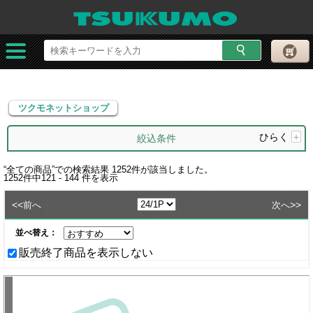
ツクモネットショップ
ツクモネットショップ
ひらく
+
絞込条件
“
全ての商品
”での検索結果
1252
件が該当しました。
1252
件中
121 - 144
件を表示
<<
>>
前へ
次へ
並べ替え：
販売終了商品を表示しない