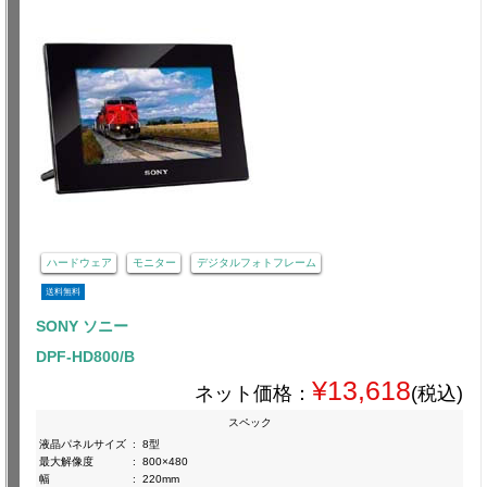
ハードウェア
モニター
デジタルフォトフレーム
送料無料
SONY ソニー
DPF-HD800/B
¥13,618
ネット価格：
(税込)
スペック
液晶パネルサイズ
:
8型
最大解像度
:
800×480
幅
:
220mm