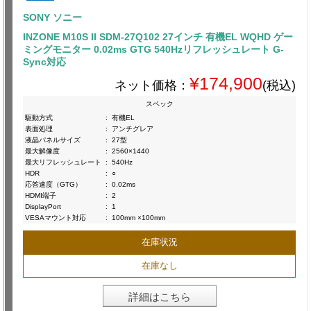
SONY ソニー
INZONE M10S II SDM-27Q102 27インチ 有機EL WQHD ゲー
ミングモニター 0.02ms GTG 540Hzリフレッシュレート G-
Sync対応
¥174,900
ネット価格：
(税込)
スペック
駆動方式
:
有機EL
表面処理
:
アンチグレア
液晶パネルサイズ
:
27型
最大解像度
:
2560×1440
最大リフレッシュレート
:
540Hz
HDR
:
○
応答速度（GTG）
:
0.02ms
HDMI端子
:
2
DisplayPort
:
1
VESAマウント対応
:
100mm ×100mm
在庫状況
在庫なし
詳細はこちら