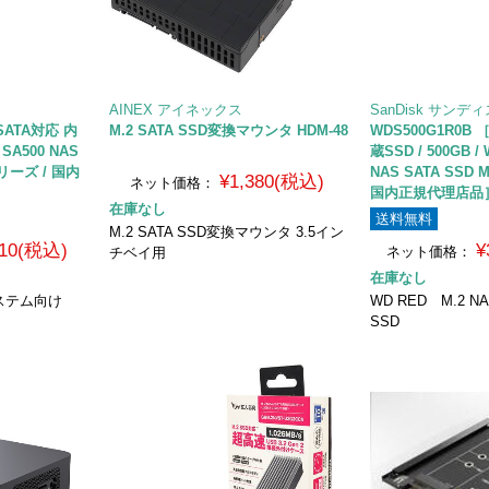
AINEX アイネックス
SanDisk サンデ
 SATA対応 内
M.2 SATA SSD変換マウンタ HDM-48
WDS500G1R0B 
 SA500 NAS
蔵SSD / 500GB /
シリーズ / 国内
NAS SATA SSD 
¥1,380(税込)
ネット価格：
国内正規代理店品
在庫なし
送料無料
M.2 SATA SSD変換マウンタ 3.5イン
310(税込)
¥
ネット価格：
チベイ用
在庫なし
システム向け
WD RED M.2 
SSD