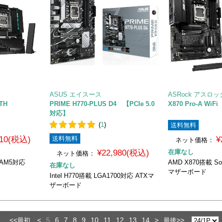
ASUS エイスース
ASRock アスロッ
TH
PRIME H770-PLUS D4 【PCIe 5.0
X870 Pro-A WiFi
対応】
(
1
)
送料無料
010(税込)
送料無料
¥
ネット価格：
¥22,980(税込)
在庫なし
ネット価格：
t AM5対応
AMD X870搭載 So
在庫なし
マザーボード
Intel H770搭載 LGA1700対応 ATXマ
ザーボード
<<
<
5
6
7
8
9
10
11
12
13
14
>
>>
最初
最後