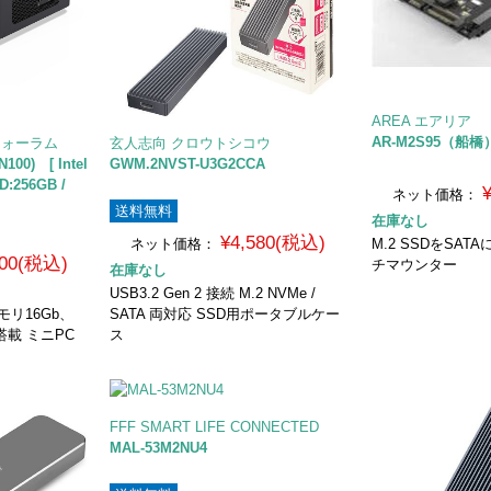
AREA エアリア
AR-M2S95（船橋
ズフォーラム
玄人志向 クロウトシコウ
N100) [ Intel
GWM.2NVST-U3G2CCA
D:256GB /
ネット価格：
送料無料
在庫なし
¥4,580(税込)
ネット価格：
M.2 SSDをSAT
000(税込)
チマウンター
在庫なし
USB3.2 Gen 2 接続 M.2 NVMe /
 メモリ16Gb、
SATA 両対応 SSD用ポータブルケー
SD搭載 ミニPC
ス
FFF SMART LIFE CONNECTED
MAL-53M2NU4