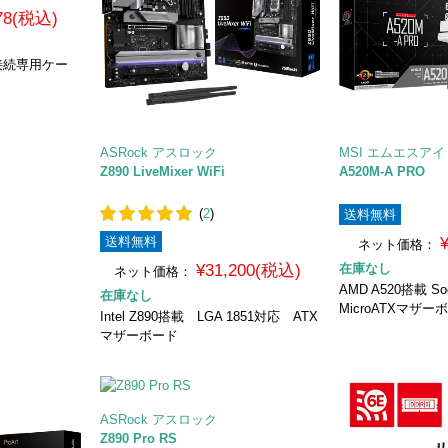
278(税込)
ey接続専用ケー
ASRock アスロック
MSI エムエスアイ
Z890 LiveMixer WiFi
A520M-A PRO
(
2
)
送料無料
送料無料
ネット価格：
¥31,200(税込)
在庫なし
ネット価格：
AMD A520搭載 S
在庫なし
MicroATXマザー
Intel Z890搭載 LGA 1851対応 ATX
マザーボード
ASRock アスロック
Z890 Pro RS