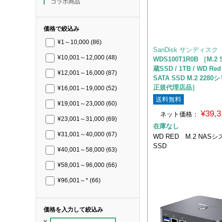
コラボ商品
価格で絞込み
¥1～10,000
(86)
SanDisk サンディスク
¥10,001～12,000
(48)
WDS100T1R0B ［M.2
蔵SSD / 1TB / WD Red
¥12,001～16,000
(87)
SATA SSD M.2 2280
正規代理店品］
¥16,001～19,000
(52)
送料無料
¥19,001～23,000
(60)
¥39,
ネット価格：
¥23,001～31,000
(69)
在庫なし
¥31,001～40,000
(67)
WD RED M.2 NAS
SSD
¥40,001～58,000
(63)
¥58,001～96,000
(66)
¥96,001～*
(66)
価格を入力して絞込み