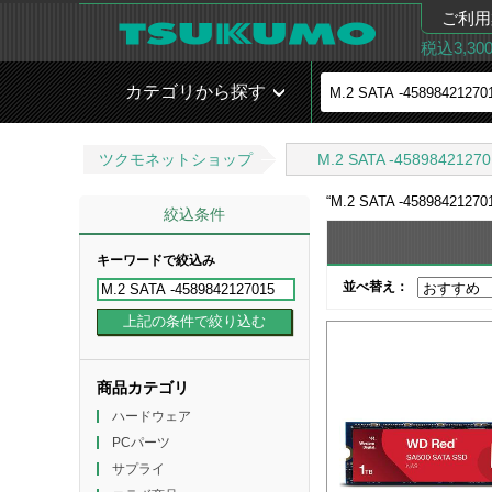
ご利用
税込3,3
カテゴリから探す
ツクモネットショップ
M.2 SATA -4589842127
“
M.2 SATA -45898421270
絞込条件
キーワードで絞込み
並べ替え：
商品カテゴリ
ハードウェア
PCパーツ
サプライ