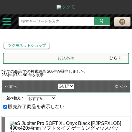
ツクモネットショップ
ツクモネットショップ
ひらく
+
絞込条件
“
全ての商品
”での検索結果
266
件が該当しました。
266
件中
73 - 96
件を表示
<<
>>
前へ
次へ
並べ替え：
販売終了商品を表示しない