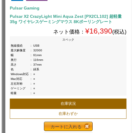
Pulsar Gaming
Pulsar X2 CrazyLight Mini Aqua Zest [PX2CL102] 超軽量
35g ワイヤレスゲーミングマウス 8Kポーリングレート
¥16,390
ネット価格：
(税込)
スペック
無線接続
:
USB
最大解像度
:
32000
幅
:
61mm
奥行
:
116mm
高さ
:
37mm
色
:
緑系
Windows対応
:
○
Mac対応
:
○
左右対称
:
○
ゲーミング
:
○
軽量
:
○
在庫状況
在庫わずか
カートに入れる