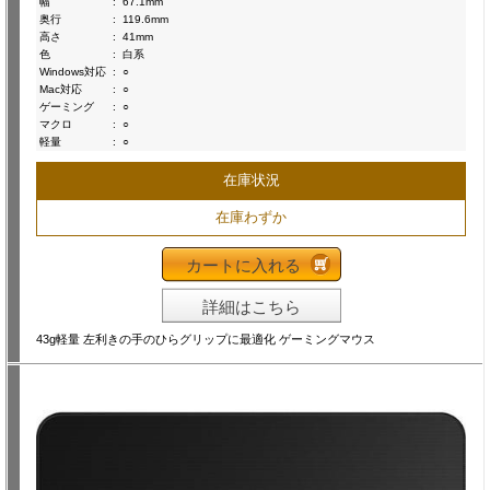
幅
:
67.1mm
奥行
:
119.6mm
高さ
:
41mm
色
:
白系
Windows対応
:
○
Mac対応
:
○
ゲーミング
:
○
マクロ
:
○
軽量
:
○
在庫状況
在庫わずか
カートに入れる
詳細はこちら
43g軽量 左利きの手のひらグリップに最適化 ゲーミングマウス