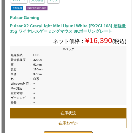
PCパーツ
入力機器
マウス
送料無料
24時間以内に出荷
Pulsar Gaming
Pulsar X2 CrazyLight Mini Uyuni White [PX2CL108] 超軽量
35g ワイヤレスゲーミングマウス 8Kポーリングレート
¥16,390
ネット価格：
(税込)
スペック
無線接続
:
USB
最大解像度
:
32000
幅
:
61mm
奥行
:
116mm
高さ
:
37mm
色
:
白系
Windows対応
:
○
Mac対応
:
○
左右対称
:
○
ゲーミング
:
○
軽量
:
○
在庫状況
在庫わずか