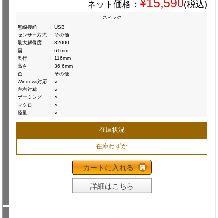
¥15,590
ネット価格：
(税込)
スペック
無線接続
:
USB
センサー方式
:
その他
最大解像度
:
32000
幅
:
61mm
奥行
:
116mm
高さ
:
36.6mm
色
:
その他
Windows対応
:
○
左右対称
:
○
ゲーミング
:
○
マクロ
:
○
軽量
:
○
在庫状況
在庫わずか
カートに入れる
詳細はこちら