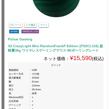
PCパーツ
入力機器
マウス
送料無料
24時間以内に出荷
Pulsar Gaming
X2 CrazyLight Mini RandomFrankP Edition [PX2CL116] 超
軽量36g ワイヤレスゲーミングマウス 8Kポーリングレート
¥15,590
ネット価格：
(税込)
スペック
無線接続
:
USB
センサー方式
:
その他
最大解像度
:
32000
幅
:
61mm
奥行
:
116mm
高さ
:
36.6mm
色
:
緑系
Windows対応
:
○
左右対称
:
○
ゲーミング
:
○
マクロ
:
○