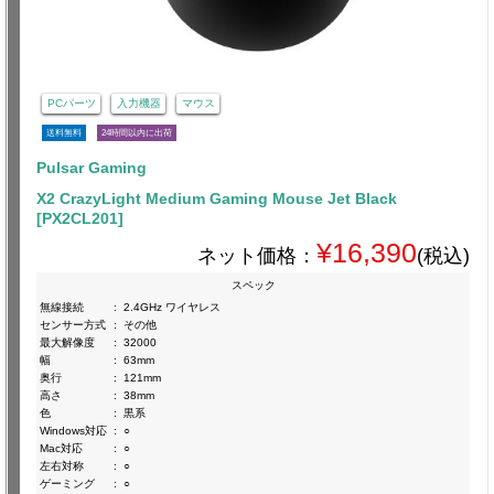
PCパーツ
入力機器
マウス
送料無料
24時間以内に出荷
Pulsar Gaming
X2 CrazyLight Medium Gaming Mouse Jet Black
[PX2CL201]
¥16,390
ネット価格：
(税込)
スペック
無線接続
:
2.4GHz ワイヤレス
センサー方式
:
その他
最大解像度
:
32000
幅
:
63mm
奥行
:
121mm
高さ
:
38mm
色
:
黒系
Windows対応
:
○
Mac対応
:
○
左右対称
:
○
ゲーミング
:
○