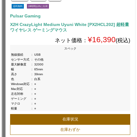
送料無料
24時間以内に出荷
Pulsar Gaming
X2H CrazyLight Medium Uyuni White [PX2HCL202] 超軽量
ワイヤレス ゲーミングマウス
¥16,390
ネット価格：
(税込)
スペック
無線接続
:
USB
センサー方式
:
その他
最大解像度
:
32000
幅
:
65mm
高さ
:
39mm
色
:
白系
Windows対応
:
○
Mac対応
:
○
左右対称
:
○
ゲーミング
:
○
マクロ
:
○
軽量
:
○
在庫状況
在庫わずか