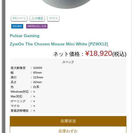
PCパーツ
入力機器
マウス
送料無料
24時間以内に出荷
Pulsar Gaming
ZywOo The Chosen Mouse Mini White [PZWX12]
¥18,920
ネット価格：
(税込)
スペック
最大解像度
:
32000
幅
:
65mm
奥行
:
115mm
高さ
:
42mm
色
:
白系
Windows対応
:
○
Mac対応
:
○
ゲーミング
:
○
マクロ
:
○
重量調整機能
:
○
在庫状況
在庫わずか