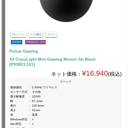
PCパーツ
入力機器
マウス
送料無料
24時間以内に出荷
Pulsar Gaming
X3 CrazyLight Mini Gaming Mouse Jet Black
[PX3RCL101]
¥16,940
ネット価格：
(税込)
スペック
無線接続
:
2.4GHz ワイヤレス
センサー方式
:
その他
最大解像度
:
32000
幅
:
67.1mm
奥行
:
119.6mm
高さ
:
41mm
色
:
黒系
Windows対応
:
○
Mac対応
:
○