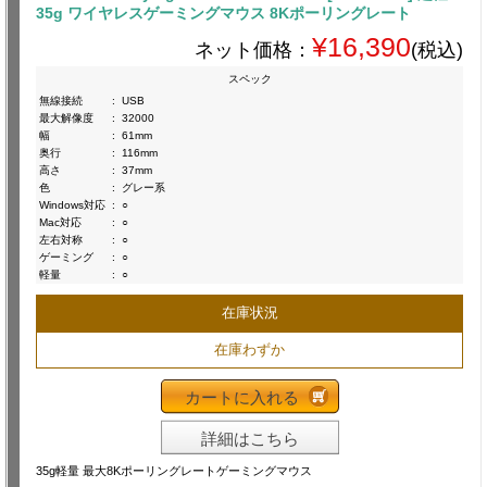
35g ワイヤレスゲーミングマウス 8Kポーリングレート
¥16,390
ネット価格：
(税込)
スペック
無線接続
:
USB
最大解像度
:
32000
幅
:
61mm
奥行
:
116mm
高さ
:
37mm
色
:
グレー系
Windows対応
:
○
Mac対応
:
○
左右対称
:
○
ゲーミング
:
○
軽量
:
○
在庫状況
在庫わずか
カートに入れる
詳細はこちら
35g軽量 最大8Kポーリングレートゲーミングマウス