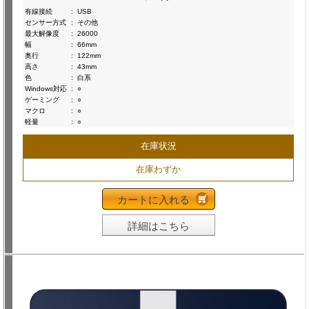
有線接続
:
USB
センサー方式
:
その他
最大解像度
:
26000
幅
:
66mm
奥行
:
122mm
高さ
:
43mm
色
:
白系
Windows対応
:
○
ゲーミング
:
○
マクロ
:
○
軽量
:
○
在庫状況
在庫わずか
カートに入れる
詳細はこちら