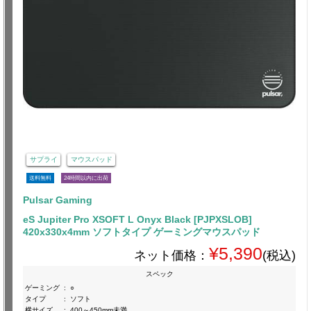
サプライ
マウスパッド
送料無料
24時間以内に出荷
Pulsar Gaming
eS Jupiter Pro XSOFT L Onyx Black [PJPXSLOB]
420x330x4mm ソフトタイプ ゲーミングマウスパッド
¥5,390
ネット価格：
(税込)
スペック
ゲーミング
:
○
タイプ
:
ソフト
横サイズ
:
400～450mm未満