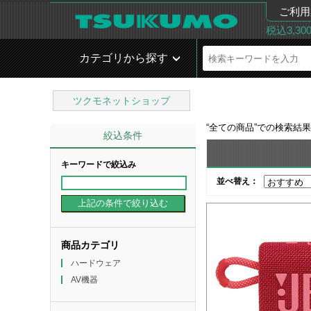
ご利用
税込3,3
カテゴリから探す
ツクモネットショップ
“
全ての商品
”での検索結
絞込条件
キーワードで絞込み
並べ替え：
商品カテゴリ
ハードウェア
AV機器