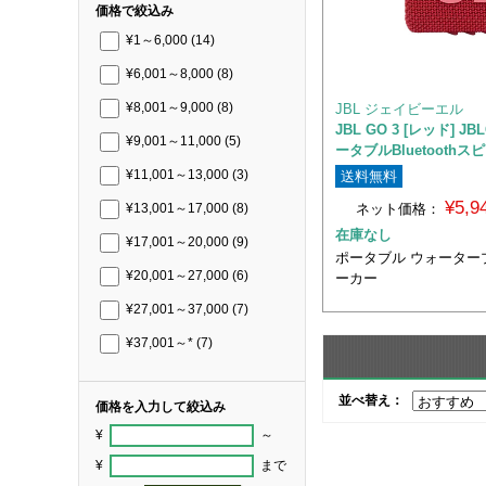
価格で絞込み
¥1～6,000
(14)
¥6,001～8,000
(8)
JBL ジェイビーエル
¥8,001～9,000
(8)
JBL GO 3 [レッド] JB
¥9,001～11,000
(5)
ータブルBluetoothス
送料無料
¥11,001～13,000
(3)
¥5,
ネット価格：
¥13,001～17,000
(8)
在庫なし
¥17,001～20,000
(9)
ポータブル ウォーター
¥20,001～27,000
(6)
ーカー
¥27,001～37,000
(7)
¥37,001～*
(7)
並べ替え：
価格を入力して絞込み
¥
～
¥
まで