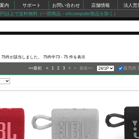
案内
サポート
お問い合わせ
店舗情報
法人営
00円以上で送料無料（一部商品・eXcomputer製品を除く）
果
75
件が該当しました。
75
件中
73 - 75
件を表示
<<
<
1
2
3
4
>
>>
販売終
最初
最後