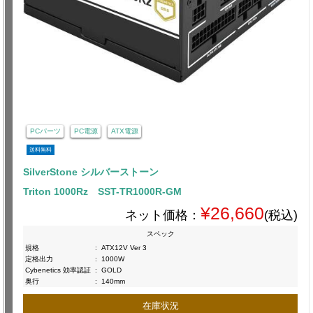
PCパーツ
PC電源
ATX電源
送料無料
SilverStone シルバーストーン
Triton 1000Rz SST-TR1000R-GM
¥26,660
ネット価格：
(税込)
スペック
規格
:
ATX12V Ver 3
定格出力
:
1000W
Cybenetics 効率認証
:
GOLD
奥行
:
140mm
在庫状況