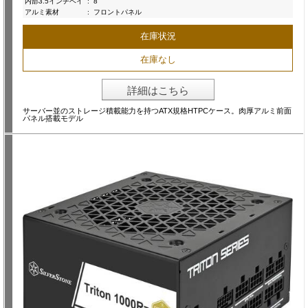
内部3.5インチベイ
:
8
アルミ素材
:
フロントパネル
在庫状況
在庫なし
詳細はこちら
サーバー並のストレージ積載能力を持つATX規格HTPCケース。肉厚アルミ前面
パネル搭載モデル