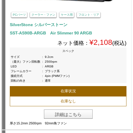
PCパーツ
クーラー・ファン
ケース用
フロント・リア
SilverStone シルバーストーン
SST-AS90B-ARGB Air Slimmer 90 ARGB
¥2,108
ネット価格：
(税込)
スペック
サイズ
:
9.2cm
（最大）ファン回転数
:
2500rpm
LED
:
ARGB
フレームカラー
:
ブラック系
接続方式
:
4pin (PWMファン)
回転の向き
:
通常
在庫状況
在庫なし
詳細はこちら
厚さ15.2mm 2500rpm 92mm角ファン