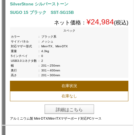
SilverStone シルバーストーン
SUGO 15 ブラック SST-SG15B
¥24,984
ネット価格：
(税込)
スペック
カラー
:
ブラック系
サイドパネル
:
メッシュ
対応マザー形式
:
Mini-ITX、Mini-DTX
重量
:
4.3kg
5インチベイ
:
0
USB3.0コネクタ数
:
2
幅
:
201～250mm
奥行
:
301～400mm
高さ
:
201～300mm
在庫状況
在庫なし
詳細はこちら
アルミニウム製 Mini-DTX/Mini-ITXマザーボード対応PCケース