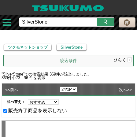
ツクモネットショップ
SilverStone
ツクモネットショップ
SilverStone
ひらく
+
絞込条件
“
SilverStone
”での検索結果
369
件が該当しました。
369
件中
73 - 96
件を表示
<<
>>
前へ
次へ
並べ替え：
販売終了商品を表示しない