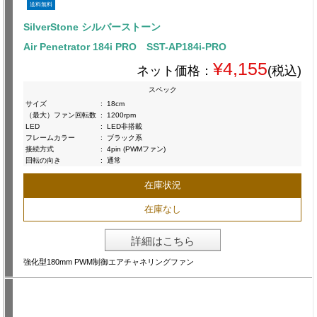
送料無料
SilverStone シルバーストーン
Air Penetrator 184i PRO SST-AP184i-PRO
¥4,155
ネット価格：
(税込)
スペック
サイズ
:
18cm
（最大）ファン回転数
:
1200rpm
LED
:
LED非搭載
フレームカラー
:
ブラック系
接続方式
:
4pin (PWMファン)
回転の向き
:
通常
在庫状況
在庫なし
詳細はこちら
強化型180mm PWM制御エアチャネリングファン