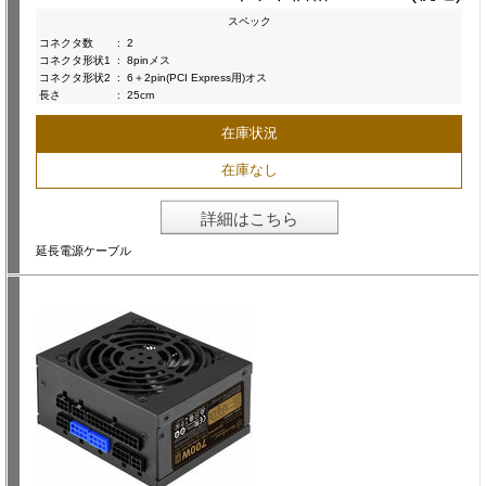
スペック
コネクタ数
:
2
コネクタ形状1
:
8pinメス
コネクタ形状2
:
6＋2pin(PCI Express用)オス
長さ
:
25cm
在庫状況
在庫なし
詳細はこちら
延長電源ケーブル