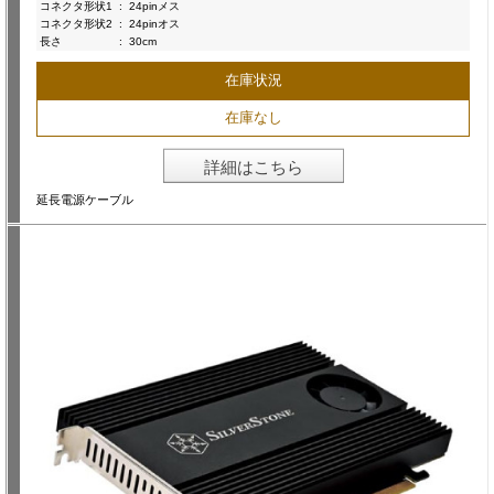
コネクタ形状1
:
24pinメス
コネクタ形状2
:
24pinオス
長さ
:
30cm
在庫状況
在庫なし
詳細はこちら
延長電源ケーブル