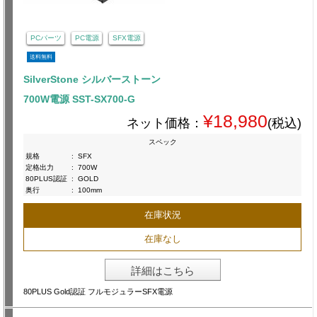
PCパーツ
PC電源
SFX電源
送料無料
SilverStone シルバーストーン
700W電源 SST-SX700-G
¥18,980
ネット価格：
(税込)
スペック
規格
:
SFX
定格出力
:
700W
80PLUS認証
:
GOLD
奥行
:
100mm
在庫状況
在庫なし
詳細はこちら
80PLUS Gold認証 フルモジュラーSFX電源