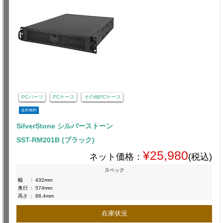
PCパーツ
PCケース
その他PCケース
送料無料
SilverStone シルバーストーン
SST-RM201B (ブラック)
¥25,980
ネット価格：
(税込)
スペック
幅
:
432mm
奥行
:
574mm
高さ
:
88.4mm
在庫状況