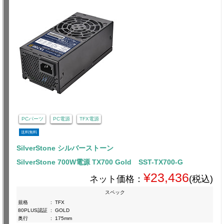
PCパーツ
PC電源
TFX電源
送料無料
SilverStone シルバーストーン
SilverStone 700W電源 TX700 Gold SST-TX700-G
¥23,436
ネット価格：
(税込)
スペック
規格
:
TFX
80PLUS認証
:
GOLD
奥行
:
175mm