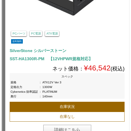
PCパーツ
PC電源
ATX電源
送料無料
SilverStone シルバーストーン
SST-HA1300R-PM 【12VHPWR規格対応】
¥46,542
ネット価格：
(税込)
スペック
規格
:
ATX12V Ver 3
定格出力
:
1300W
Cybenetics 効率認証
:
PLATINUM
奥行
:
140mm
在庫状況
在庫なし
詳細はこちら