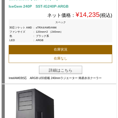
IceGem 240P SST-IG240P-ARGB
¥14,235
ネット価格：
(税込)
スペック
対応ソケット AMD
:
sTRX4/AM5/AM4
ファンサイズ
:
120mm×2 （240mm）
色
:
ブラック系
LED
:
ARGB
在庫状況
在庫なし
詳細はこちら
Intel/AMD対応 ARGB LED搭載 240mmラジエーター 簡易水冷クーラー