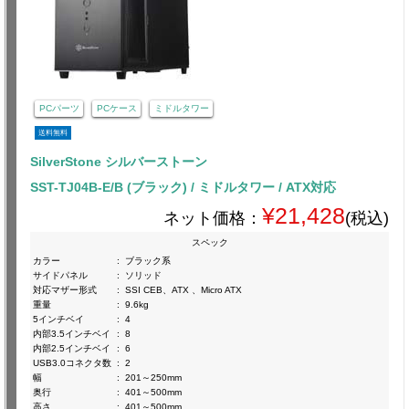
PCパーツ
PCケース
ミドルタワー
送料無料
SilverStone シルバーストーン
SST-TJ04B-E/B (ブラック) / ミドルタワー / ATX対応
¥21,428
ネット価格：
(税込)
スペック
カラー
:
ブラック系
サイドパネル
:
ソリッド
対応マザー形式
:
SSI CEB、ATX 、Micro ATX
重量
:
9.6kg
5インチベイ
:
4
内部3.5インチベイ
:
8
内部2.5インチベイ
:
6
USB3.0コネクタ数
:
2
幅
:
201～250mm
奥行
:
401～500mm
高さ
:
401～500mm