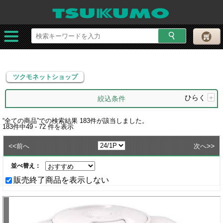
ツクモネットショップ
ツクモネットショップ
ひらく
+
絞込条件
“
全ての商品
”での検索結果
183
件が該当しました。
183
件中
49 - 72
件を表示
<<
>>
前へ
次へ
並べ替え：
販売終了商品を表示しない