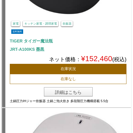
家電
キッチン家電・調理家電
炊飯器
送料無料
TIGER タイガー魔法瓶
JRT-A100KS 墨黒
¥152,460
ネット価格：
(税込)
在庫状況
在庫なし
詳細はこちら
土鍋圧力IHジャー炊飯器 土鍋ご泡火炊き 多段階圧力機構搭載 5.5合