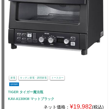
家電
キッチン家電・調理家電
トースター
送料無料
TIGER タイガー魔法瓶
KAV-A130KM マットブラック
¥19,982
ネット価格：
(税込)