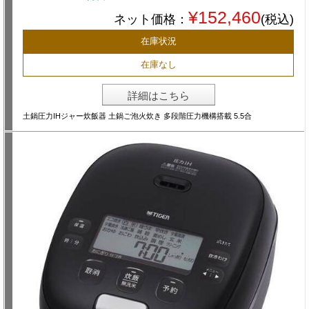
¥152,460
ネット価格：
(税込)
在庫状況
在庫なし
詳細はこちら
土鍋圧力IHジャー炊飯器 土鍋ご泡火炊き 多段階圧力機構搭載 5.5合