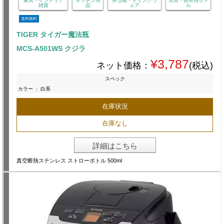
家具・インテリア
キッチン用
弁当箱・ドリンクウ
水筒・携帯用ボト
雑貨
品
ェア
ル
送料無料
TIGER タイガー魔法瓶
MCS-A501WS クジラ
¥3,787
ネット価格：
(税込)
スペック
カラー
:
白系
在庫状況
在庫なし
詳細はこちら
真空断熱ステンレス ストローボトル 500ml