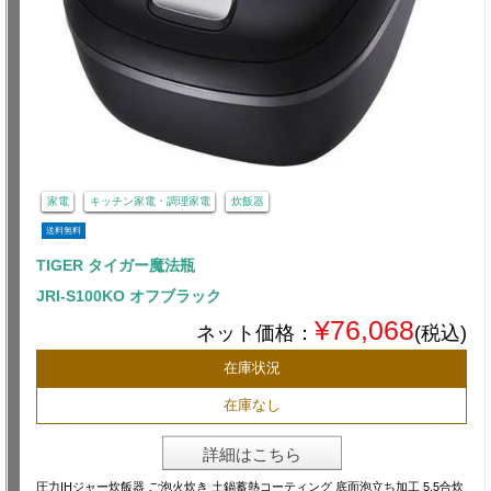
家電
キッチン家電・調理家電
炊飯器
送料無料
TIGER タイガー魔法瓶
JRI-S100KO オフブラック
¥76,068
ネット価格：
(税込)
在庫状況
在庫なし
詳細はこちら
圧力IHジャー炊飯器 ご泡火炊き 土鍋蓄熱コーティング 底面泡立ち加工 5.5合炊