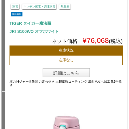
家電
キッチン家電・調理家電
炊飯器
送料無料
TIGER タイガー魔法瓶
JRI-S100WO オフホワイト
¥76,068
ネット価格：
(税込)
在庫状況
在庫なし
詳細はこちら
圧力IHジャー炊飯器 ご泡火炊き 土鍋蓄熱コーティング 底面泡立ち加工 5.5合炊
き