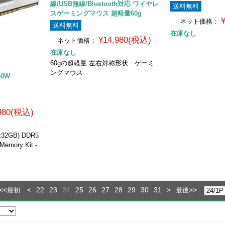
線/USB無線/Bluetooth対応 ワイヤレ
送料無料
スゲーミングマウス 超軽量60g
ネット価格：
送料無料
在庫なし
¥14,980(税込)
ネット価格：
在庫なし
60gの超軽量 左右対称形状 ゲーミ
ングマウス
40W
,980(税込)
32GB) DDR5
emory Kit -
<<
<
22
23
24
25
26
27
28
29
30
31
>
>>
最初
最後