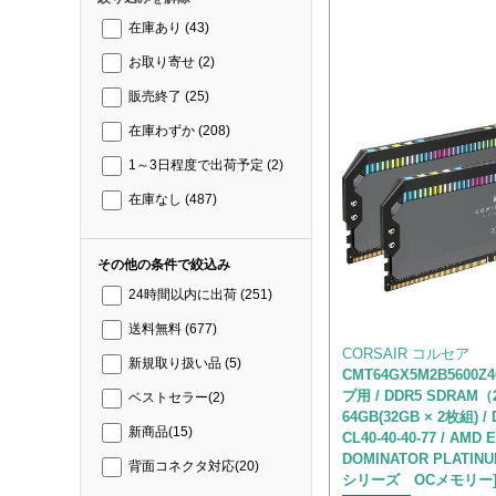
在庫あり
(43)
お取り寄せ
(2)
販売終了
(25)
在庫わずか
(208)
1～3日程度で出荷予定
(2)
在庫なし
(487)
その他の条件で絞込み
24時間以内に出荷
(251)
送料無料
(677)
CORSAIR コルセア
新規取り扱い品
(5)
CMT64GX5M2B5600
プ用 / DDR5 SDRAM（2
ベストセラー
(2)
64GB(32GB × 2枚組) / 
新商品
(15)
CL40-40-40-77 / AMD 
DOMINATOR PLATINU
背面コネクタ対応
(20)
シリーズ OCメモリー