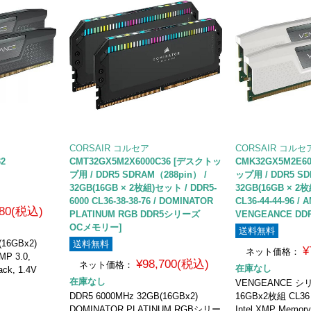
CORSAIR コルセア
CORSAIR コルセ
2
CMT32GX5M2X6000C36 [デスクトッ
CMK32GX5M2E6
プ用 / DDR5 SDRAM（288pin） /
ップ用 / DDR5 SD
32GB(16GB × 2枚組)セット / DDR5-
32GB(16GB × 2枚組
6000 CL36-38-38-76 / DOMINATOR
CL36-44-44-96 / 
980(税込)
PLATINUM RGB DDR5シリーズ
VENGEANCE D
OCメモリー]
送料無料
(16GBx2)
送料無料
¥
ネット価格：
MP 3.0,
¥98,700(税込)
ネット価格：
在庫なし
ck, 1.4V
在庫なし
VENGEANCE シリ
DDR5 6000MHz 32GB(16GBx2)
16GBx2枚組 CL36
DOMINATOR PLATINUM RGBシリー
Intel XMP Memory