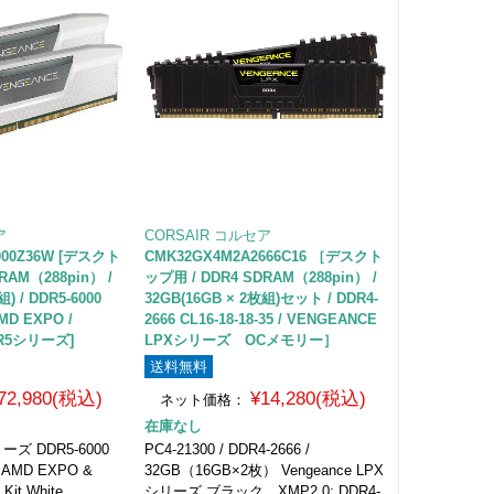
ア
CORSAIR コルセア
000Z36W [デスクト
CMK32GX4M2A2666C16 ［デスクト
RAM（288pin） /
ップ用 / DDR4 SDRAM（288pin） /
) / DDR5-6000
32GB(16GB × 2枚組)セット / DDR4-
AMD EXPO /
2666 CL16-18-18-35 / VENGEANCE
DR5シリーズ]
LPXシリーズ OCメモリー］
送料無料
72,980(税込)
¥14,280(税込)
ネット価格：
在庫なし
ーズ DDR5-6000
PC4-21300 / DDR4-2666 /
 AMD EXPO &
32GB（16GB×2枚） Vengeance LPX
 Kit White
シリーズ ブラック XMP2.0: DDR4-