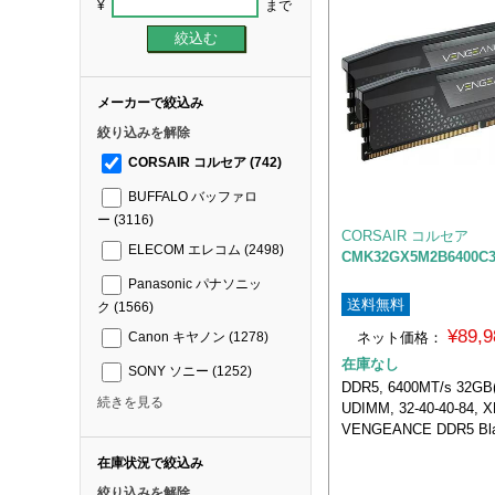
¥
まで
メーカーで絞込み
絞り込みを解除
CORSAIR コルセア
(742)
BUFFALO バッファロ
ー
(3116)
CORSAIR コルセア
ELECOM エレコム
(2498)
CMK32GX5M2B6400C3
Panasonic パナソニッ
送料無料
ク
(1566)
¥89,
ネット価格：
Canon キヤノン
(1278)
在庫なし
SONY ソニー
(1252)
DDR5, 6400MT/s 32GB
続きを見る
UDIMM, 32-40-40-84, X
VENGEANCE DDR5 Bla
在庫状況で絞込み
絞り込みを解除