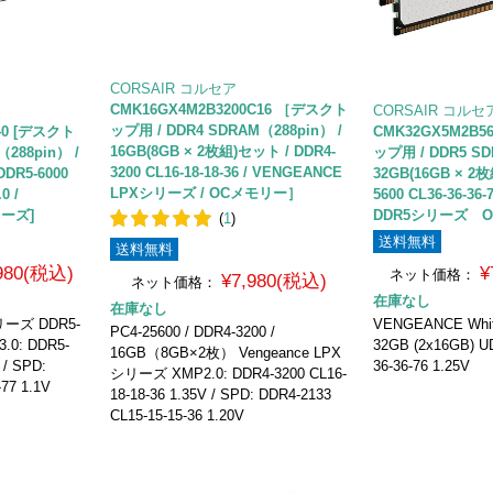
CORSAIR コルセア
CMK16GX4M2B3200C16 ［デスクト
CORSAIR コルセ
ップ用 / DDR4 SDRAM（288pin） /
40 [デスクト
CMK32GX5M2B5
16GB(8GB × 2枚組)セット / DDR4-
288pin） /
ップ用 / DDR5 SD
3200 CL16-18-18-36 / VENGEANCE
DDR5-6000
32GB(16GB × 2
LPXシリーズ / OCメモリー］
0 /
5600 CL36-36-36
リーズ]
DDR5シリーズ 
(
1
)
送料無料
送料無料
,980(税込)
¥
ネット価格：
¥7,980(税込)
ネット価格：
在庫なし
在庫なし
リーズ DDR5-
VENGEANCE Whit
PC4-25600 / DDR4-3200 /
.0: DDR5-
32GB (2x16GB) U
16GB（8GB×2枚） Vengeance LPX
 / SPD:
36-36-76 1.25V
シリーズ XMP2.0: DDR4-3200 CL16-
77 1.1V
18-18-36 1.35V / SPD: DDR4-2133
CL15-15-15-36 1.20V