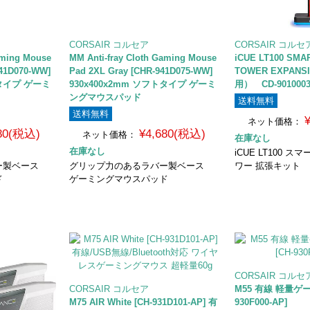
CORSAIR コルセア
CORSAIR コルセ
aming Mouse
MM Anti-fray Cloth Gaming Mouse
iCUE LT100 SMA
941D070-WW]
Pad 2XL Gray [CHR-941D075-WW]
TOWER EXPANS
トタイプ ゲーミ
930x400x2mm ソフトタイプ ゲーミ
用） CD-901000
ングマウスパッド
送料無料
送料無料
ネット価格：
680(税込)
¥4,680(税込)
ネット価格：
在庫なし
在庫なし
iCUE LT100 
ー製ベース
グリップ力のあるラバー製ベース
ワー 拡張キット
ド
ゲーミングマウスパッド
CORSAIR コルセ
CORSAIR コルセア
M55 有線 軽量ゲ
M75 AIR White [CH-931D101-AP] 有
930F000-AP]