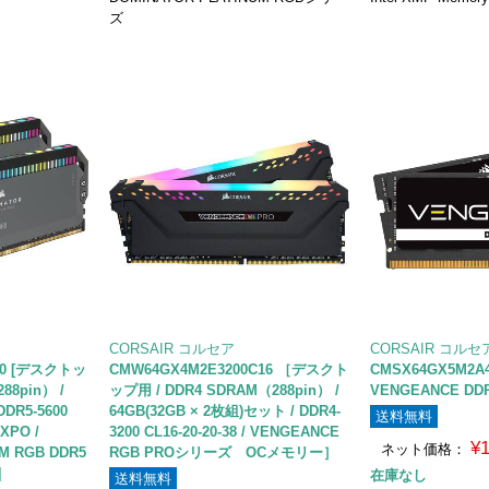
ズ
CORSAIR コルセア
CORSAIR コルセ
Z40 [デスクトッ
CMW64GX4M2E3200C16 ［デスクト
CMSX64GX5M2A
88pin） /
ップ用 / DDR4 SDRAM（288pin） /
VENGEANCE DDR
DDR5-5600
64GB(32GB × 2枚組)セット / DDR4-
送料無料
EXPO /
3200 CL16-20-20-38 / VENGEANCE
¥
ネット価格：
M RGB DDR5
RGB PROシリーズ OCメモリー］
]
在庫なし
送料無料