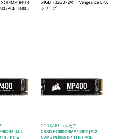
64GB（32GB×2枚） Vengeance LPX
SODIMM 64GB
シリーズ
00 (PC5-38400)
ア
CORSAIR コルセア
400R2 [M.2
CSSD-F1000GBMP400R2 [M.2
TB / PCIe
NVMe 内蔵SSD / 1TB / PCIe