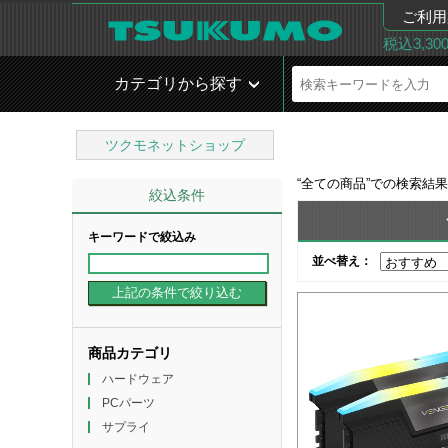
ご利用
税込3,3
カテゴリから探す
ツクモネットショップ
“
全ての商品
”での検索結
絞込条件
キーワードで絞込み
並べ替え：
商品カテゴリ
ハードウェア
PCパーツ
サプライ