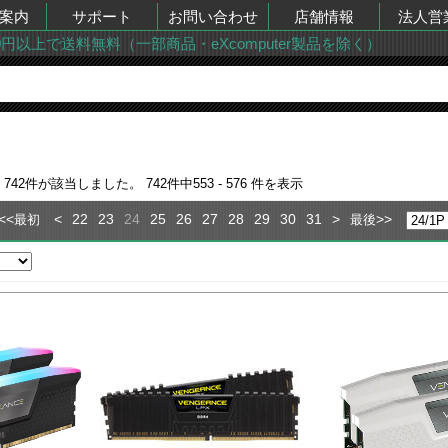
案内
サポート
お問い合わせ
店舗情報
法人営
00円以上で送料無料（一部商品・eXcomputer製品を除く）
果
742
件が該当しました。
742
件中
553 - 576
件を表示
<<
<
22
23
24
25
26
27
28
29
30
31
>
>>
最初
最後