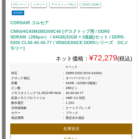
PCパーツ
メモリー
デスクトップ向け
DDR5 DIMM
送料無料
CORSAIR コルセア
CMK64GX5M2B5200C40 [デスクトップ用 / DDR5
SDRAM（288pin） / 64GB(32GB × 2枚組)セット / DDR5-
5200 CL40-40-40-77 / VENGEANCE DDR5シリーズ OCメ
モリー]
¥72,279
ネット価格：
(税込)
スペック
対応
:
DDR5-5200 (PC5-41600)
クロック表記
:
オーバークロック
容量
:
64GB（32GB×2枚組）
ピン数
:
288ピン
メモリタイミング CL-RCD-RP-RAS
:
40-40-40-77
拡張メモリプロファイル
:
XMP 3.0 対応
動作電圧
:
1.25V
冷却放熱板
:
ヒートスプレッダ
カラー
:
ブラック
保証期間
:
限定永久保証
在庫状況