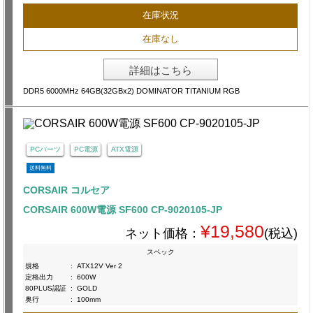
在庫状況
在庫なし
詳細はこちら
DDR5 6000MHz 64GB(32GBx2) DOMINATOR TITANIUM RGB
PCパーツ
PC電源
ATX電源
送料無料
CORSAIR コルセア
CORSAIR 600W電源 SF600 CP-9020105-JP
¥19,580
ネット価格：
(税込)
スペック
規格
:
ATX12V Ver 2
定格出力
:
600W
80PLUS認証
:
GOLD
奥行
:
100mm