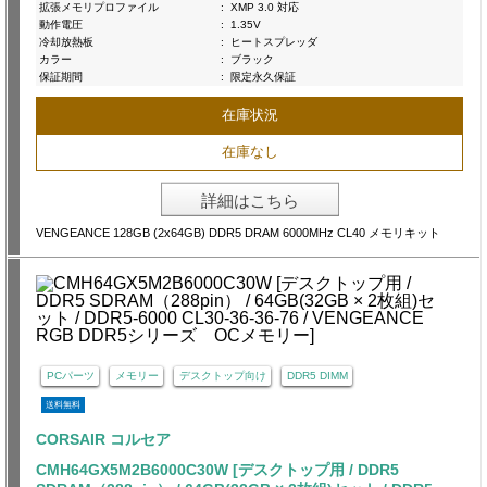
拡張メモリプロファイル
:
XMP 3.0 対応
動作電圧
:
1.35V
冷却放熱板
:
ヒートスプレッダ
カラー
:
ブラック
保証期間
:
限定永久保証
在庫状況
在庫なし
詳細はこちら
VENGEANCE 128GB (2x64GB) DDR5 DRAM 6000MHz CL40 メモリキット
PCパーツ
メモリー
デスクトップ向け
DDR5 DIMM
送料無料
CORSAIR コルセア
CMH64GX5M2B6000C30W [デスクトップ用 / DDR5