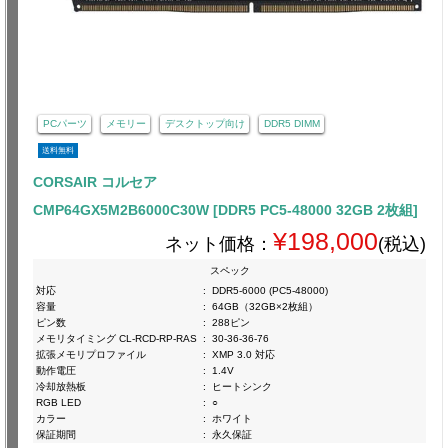
PCパーツ
メモリー
デスクトップ向け
DDR5 DIMM
送料無料
CORSAIR コルセア
CMP64GX5M2B6000C30W [DDR5 PC5-48000 32GB 2枚組]
¥198,000
ネット価格：
(税込)
スペック
対応
:
DDR5-6000 (PC5-48000)
容量
:
64GB（32GB×2枚組）
ピン数
:
288ピン
メモリタイミング CL-RCD-RP-RAS
:
30-36-36-76
拡張メモリプロファイル
:
XMP 3.0 対応
動作電圧
:
1.4V
冷却放熱板
:
ヒートシンク
RGB LED
:
○
カラー
:
ホワイト
保証期間
:
永久保証