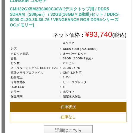
CORSAIR コルセア
CMH32GX5M2B6000C30W [デスクトップ用 / DDR5
SDRAM（288pin） / 32GB(16GB × 2枚組)セット / DDR5-
6000 CL30-36-36-76 / VENGEANCE RGB DDR5シリーズ
OCメモリー]
¥93,740
ネット価格：
(税込)
スペック
対応
:
DDR5-6000 (PC5-48000)
クロック表記
:
オーバークロック
容量
:
32GB（16GB×2枚組）
ピン数
:
288ピン
メモリタイミング CL-RCD-RP-RAS
:
30-36-36-76
拡張メモリプロファイル
:
XMP 3.0 対応
動作電圧
:
1.4V
冷却放熱板
:
ヒートスプレッダ
RGB LED
:
○
カラー
:
ホワイト
保証期間
:
限定永久保証
在庫状況
在庫なし
詳細はこちら