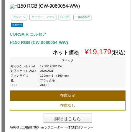
PCパーツ
クーラー・ファン
CPU用
一体型水冷
送料無料
CORSAIR コルセア
H150 RGB (CW-9060054-WW)
¥19,179
ネット価格：
(税込)
スペック
対応ソケット intel
:
1700/1200/115x
対応ソケット AMD
:
AM5/AM4
ファンサイズ
:
120mm×3 （360mm）
色
:
ブラック系
LED
:
ARGB
在庫状況
在庫なし
詳細はこちら
ARGB LED搭載 360mmラジエーター 一体型水冷クーラー