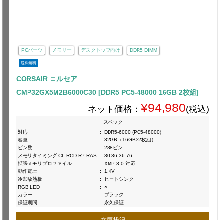
PCパーツ
メモリー
デスクトップ向け
DDR5 DIMM
送料無料
CORSAIR コルセア
CMP32GX5M2B6000C30 [DDR5 PC5-48000 16GB 2枚組]
¥94,980
ネット価格：
(税込)
スペック
対応
:
DDR5-6000 (PC5-48000)
容量
:
32GB（16GB×2枚組）
ピン数
:
288ピン
メモリタイミング CL-RCD-RP-RAS
:
30-36-36-76
拡張メモリプロファイル
:
XMP 3.0 対応
動作電圧
:
1.4V
冷却放熱板
:
ヒートシンク
RGB LED
:
○
カラー
:
ブラック
保証期間
:
永久保証
在庫状況