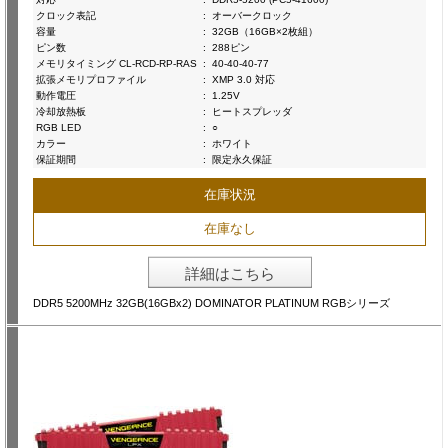
クロック表記
:
オーバークロック
容量
:
32GB（16GB×2枚組）
ピン数
:
288ピン
メモリタイミング CL-RCD-RP-RAS
:
40-40-40-77
拡張メモリプロファイル
:
XMP 3.0 対応
動作電圧
:
1.25V
冷却放熱板
:
ヒートスプレッダ
RGB LED
:
○
カラー
:
ホワイト
保証期間
:
限定永久保証
在庫状況
在庫なし
詳細はこちら
DDR5 5200MHz 32GB(16GBx2) DOMINATOR PLATINUM RGBシリーズ