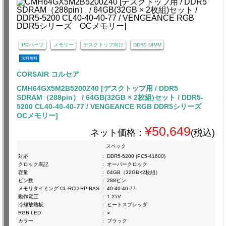
PCパーツ
メモリー
デスクトップ向け
DDR5 DIMM
送料無料
CORSAIR コルセア
CMH64GX5M2B5200Z40 [デスクトップ用 / DDR5
SDRAM（288pin） / 64GB(32GB × 2枚組)セット / DDR5-
5200 CL40-40-40-77 / VENGEANCE RGB DDR5シリーズ
OCメモリー]
¥50,649
ネット価格：
(税込)
スペック
対応
:
DDR5-5200 (PC5-41600)
クロック表記
:
オーバークロック
容量
:
64GB（32GB×2枚組）
ピン数
:
288ピン
メモリタイミング CL-RCD-RP-RAS
:
40-40-40-77
動作電圧
:
1.25V
冷却放熱板
:
ヒートスプレッダ
RGB LED
:
○
カラー
:
ブラック