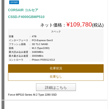
送料無料
CORSAIR コルセア
CSSD-F4000GBMP510
¥109,780
ネット価格：
(税込)
スペック
容量
:
4TB
インターフェース
:
PCI-Express Gen3
フラッシュ規格
:
3D TLC NAND
規格
:
M.2 (Type2280)
最大読み込み速度
:
3480MB/s
最大書き込み速度
:
3000MB/s
コントローラ
:
Phison PS5012-E12
在庫状況
在庫なし
詳細はこちら
Force MP510 Series M.2 Type 2280 SSD