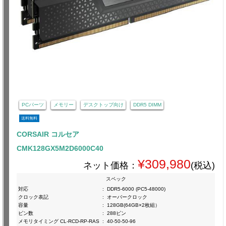
PCパーツ
メモリー
デスクトップ向け
DDR5 DIMM
送料無料
CORSAIR コルセア
CMK128GX5M2D6000C40
¥309,980
ネット価格：
(税込)
スペック
対応
:
DDR5-6000 (PC5-48000)
クロック表記
:
オーバークロック
容量
:
128GB(64GB×2枚組）
ピン数
:
288ピン
メモリタイミング CL-RCD-RP-RAS
:
40-50-50-96