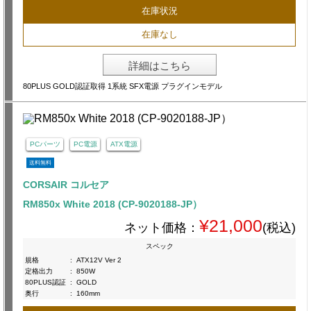
在庫状況
在庫なし
詳細はこちら
80PLUS GOLD認証取得 1系統 SFX電源 プラグインモデル
PCパーツ
PC電源
ATX電源
送料無料
CORSAIR コルセア
RM850x White 2018 (CP-9020188-JP）
¥21,000
ネット価格：
(税込)
スペック
規格
:
ATX12V Ver 2
定格出力
:
850W
80PLUS認証
:
GOLD
奥行
:
160mm