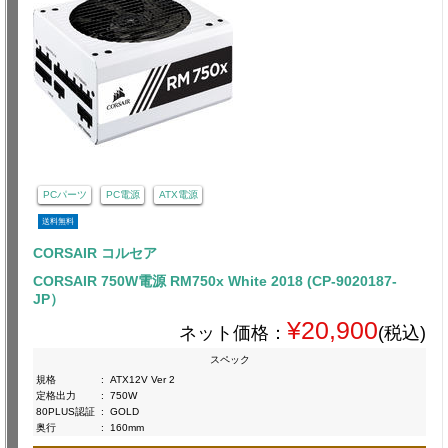
PCパーツ
PC電源
ATX電源
送料無料
CORSAIR コルセア
CORSAIR 750W電源 RM750x White 2018 (CP-9020187-
JP）
¥20,900
ネット価格：
(税込)
スペック
規格
:
ATX12V Ver 2
定格出力
:
750W
80PLUS認証
:
GOLD
奥行
:
160mm