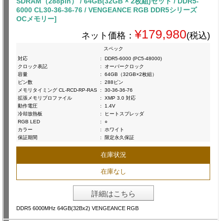
SDRAM（288pin） / 64GB(32GB × 2枚組)セット / DDR5-
6000 CL30-36-36-76 / VENGEANCE RGB DDR5シリーズ
OCメモリー]
¥179,980
ネット価格：
(税込)
スペック
対応
:
DDR5-6000 (PC5-48000)
クロック表記
:
オーバークロック
容量
:
64GB（32GB×2枚組）
ピン数
:
288ピン
メモリタイミング CL-RCD-RP-RAS
:
30-36-36-76
拡張メモリプロファイル
:
XMP 3.0 対応
動作電圧
:
1.4V
冷却放熱板
:
ヒートスプレッダ
RGB LED
:
○
カラー
:
ホワイト
保証期間
:
限定永久保証
在庫状況
在庫なし
詳細はこちら
DDR5 6000MHz 64GB(32Bx2) VENGEANCE RGB