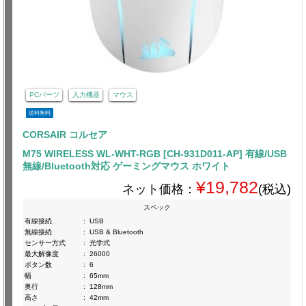
PCパーツ
入力機器
マウス
送料無料
CORSAIR コルセア
M75 WIRELESS WL-WHT-RGB [CH-931D011-AP] 有線/USB
無線/Bluetooth対応 ゲーミングマウス ホワイト
¥19,782
ネット価格：
(税込)
スペック
有線接続
:
USB
無線接続
:
USB & Bluetooth
センサー方式
:
光学式
最大解像度
:
26000
ボタン数
:
6
幅
:
65mm
奥行
:
128mm
高さ
:
42mm