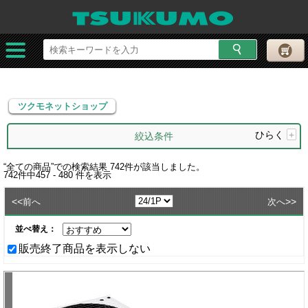
ツクモネットショップ
ツクモネットショップ
ひらく
+
絞込条件
“
全ての商品
”での検索結果
742
件が該当しました。
742
件中
457 - 480
件を表示
<<
>>
前へ
次へ
並べ替え：
販売終了商品を表示しない