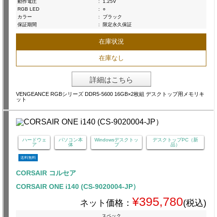
動作電圧
:
1.25V
RGB LED
:
○
カラー
:
ブラック
保証期間
:
限定永久保証
在庫状況
在庫なし
詳細はこちら
VENGEANCE RGBシリーズ DDR5-5600 16GB×2枚組 デスクトップ用メモリキ
ット
ハードウェ
パソコン本
Windowsデスクトッ
デスクトップPC（新
ア
体
プ
品）
送料無料
CORSAIR コルセア
CORSAIR ONE i140 (CS-9020004-JP）
¥395,780
ネット価格：
(税込)
スペック