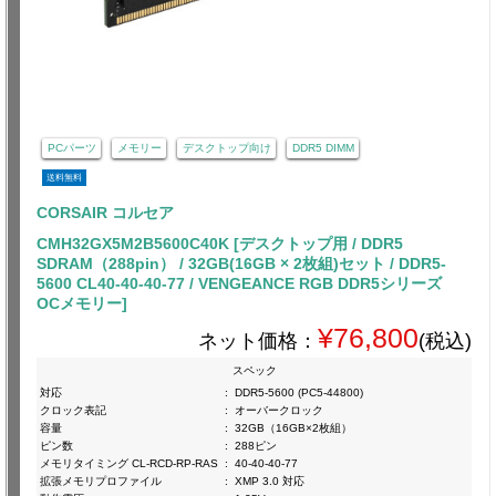
PCパーツ
メモリー
デスクトップ向け
DDR5 DIMM
送料無料
CORSAIR コルセア
CMH32GX5M2B5600C40K [デスクトップ用 / DDR5
SDRAM（288pin） / 32GB(16GB × 2枚組)セット / DDR5-
5600 CL40-40-40-77 / VENGEANCE RGB DDR5シリーズ
OCメモリー]
¥76,800
ネット価格：
(税込)
スペック
対応
:
DDR5-5600 (PC5-44800)
クロック表記
:
オーバークロック
容量
:
32GB（16GB×2枚組）
ピン数
:
288ピン
メモリタイミング CL-RCD-RP-RAS
:
40-40-40-77
拡張メモリプロファイル
:
XMP 3.0 対応