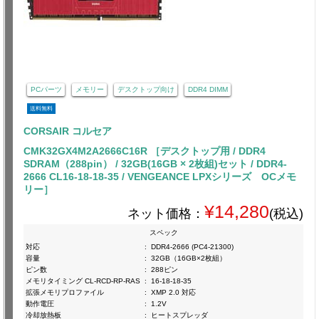
PCパーツ
メモリー
デスクトップ向け
DDR4 DIMM
送料無料
CORSAIR コルセア
CMK32GX4M2A2666C16R ［デスクトップ用 / DDR4
SDRAM（288pin） / 32GB(16GB × 2枚組)セット / DDR4-
2666 CL16-18-18-35 / VENGEANCE LPXシリーズ OCメモ
リー］
¥14,280
ネット価格：
(税込)
スペック
対応
:
DDR4-2666 (PC4-21300)
容量
:
32GB（16GB×2枚組）
ピン数
:
288ピン
メモリタイミング CL-RCD-RP-RAS
:
16-18-18-35
拡張メモリプロファイル
:
XMP 2.0 対応
動作電圧
:
1.2V
冷却放熱板
:
ヒートスプレッダ