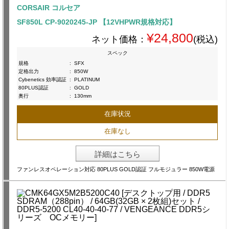
CORSAIR コルセア
SF850L CP-9020245-JP 【12VHPWR規格対応】
¥24,800
ネット価格：
(税込)
スペック
規格
:
SFX
定格出力
:
850W
Cybenetics 効率認証
:
PLATINUM
80PLUS認証
:
GOLD
奥行
:
130mm
在庫状況
在庫なし
詳細はこちら
ファンレスオペレーション対応 80PLUS GOLD認証 フルモジュラー 850W電源