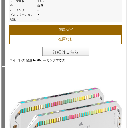
ケーブル長
:
1.8m
色
:
白系
ゲーミング
:
○
イルミネーション
:
○
軽量
:
○
在庫状況
在庫なし
詳細はこちら
ワイヤレス 軽量 RGBゲーミングマウス