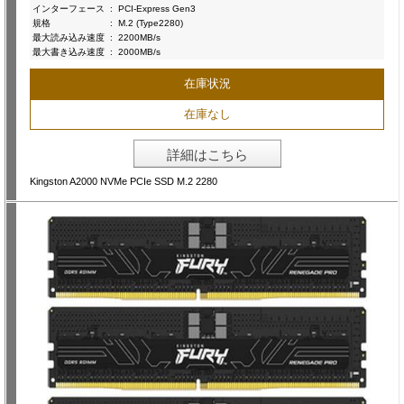
インターフェース
:
PCI-Express Gen3
規格
:
M.2 (Type2280)
最大読み込み速度
:
2200MB/s
最大書き込み速度
:
2000MB/s
在庫状況
在庫なし
詳細はこちら
Kingston A2000 NVMe PCIe SSD M.2 2280