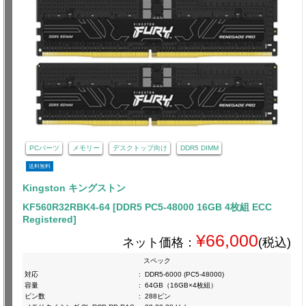
PCパーツ
メモリー
デスクトップ向け
DDR5 DIMM
送料無料
Kingston キングストン
KF560R32RBK4-64 [DDR5 PC5-48000 16GB 4枚組 ECC
Registered]
¥66,000
ネット価格：
(税込)
スペック
対応
:
DDR5-6000 (PC5-48000)
容量
:
64GB（16GB×4枚組）
ピン数
:
288ピン