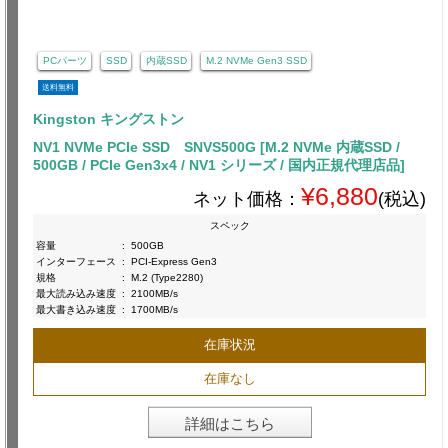
PCパーツ
SSD
内蔵SSD
M.2 NVMe Gen3 SSD
送料無料
Kingston キングストン
NV1 NVMe PCIe SSD SNVS500G [M.2 NVMe 内蔵SSD /
500GB / PCIe Gen3x4 / NV1 シリーズ / 国内正規代理店品]
¥6,880
ネット価格：
(税込)
スペック
容量
:
500GB
インターフェース
:
PCI-Express Gen3
規格
:
M.2 (Type2280)
最大読み込み速度
:
2100MB/s
最大書き込み速度
:
1700MB/s
在庫状況
在庫なし
詳細はこちら