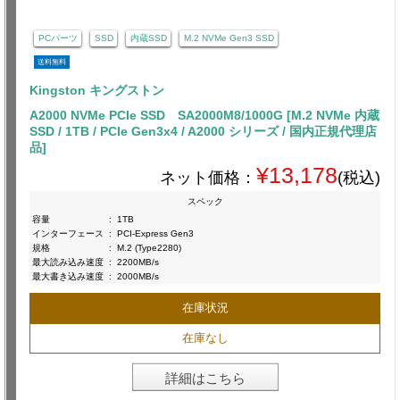
PCパーツ
SSD
内蔵SSD
M.2 NVMe Gen3 SSD
送料無料
Kingston キングストン
A2000 NVMe PCIe SSD SA2000M8/1000G [M.2 NVMe 内蔵
SSD / 1TB / PCIe Gen3x4 / A2000 シリーズ / 国内正規代理店
品]
¥13,178
ネット価格：
(税込)
スペック
容量
:
1TB
インターフェース
:
PCI-Express Gen3
規格
:
M.2 (Type2280)
最大読み込み速度
:
2200MB/s
最大書き込み速度
:
2000MB/s
在庫状況
在庫なし
詳細はこちら