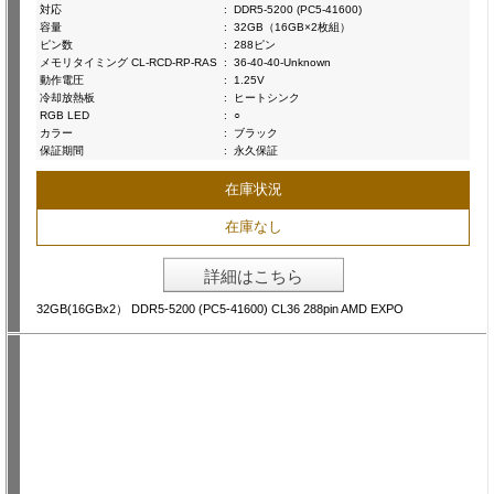
対応
:
DDR5-5200 (PC5-41600)
容量
:
32GB（16GB×2枚組）
ピン数
:
288ピン
メモリタイミング CL-RCD-RP-RAS
:
36-40-40-Unknown
動作電圧
:
1.25V
冷却放熱板
:
ヒートシンク
RGB LED
:
○
カラー
:
ブラック
保証期間
:
永久保証
在庫状況
在庫なし
詳細はこちら
32GB(16GBx2） DDR5-5200 (PC5-41600) CL36 288pin AMD EXPO