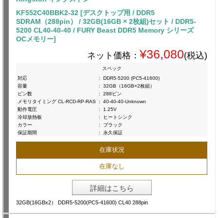
KF552C40BBK2-32 [デスクトップ用 / DDR5
SDRAM（288pin） / 32GB(16GB × 2枚組)セット / DDR5-
5200 CL40-40-40 / FURY Beast DDR5 Memory シリーズ
OCメモリー]
¥36,080
ネット価格：
(税込)
スペック
対応
:
DDR5-5200 (PC5-41600)
容量
:
32GB（16GB×2枚組）
ピン数
:
288ピン
メモリタイミング CL-RCD-RP-RAS
:
40-40-40-Unknown
動作電圧
:
1.25V
冷却放熱板
:
ヒートシンク
カラー
:
ブラック
保証期間
:
永久保証
在庫状況
在庫なし
詳細はこちら
32GB(16GBx2） DDR5-5200(PC5-41600) CL40 288pin