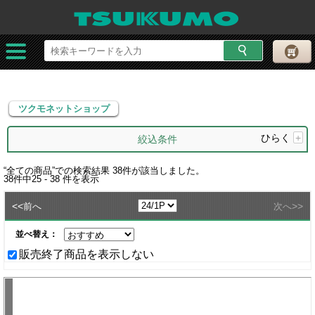
ツクモネットショップ
ツクモネットショップ
ひらく
+
絞込条件
“
全ての商品
”での検索結果
38
件が該当しました。
38
件中
25 - 38
件を表示
<<
>>
前へ
次へ
並べ替え：
販売終了商品を表示しない