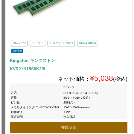
PCパーツ
メモリー
デスクトップ向け
DDR4 DIMM
送料無料
Kingston キングストン
KVR21N15S8K2/8
¥5,038
ネット価格：
(税込)
スペック
対応
:
DDR4-2133 (PC4-17000)
容量
:
8GB（4GB×2枚組）
ピン数
:
288ピン
メモリタイミング CL-RCD-RP-RAS
:
15-15-15-Unknown
動作電圧
:
1.2V
保証期間
:
永久保証
在庫状況