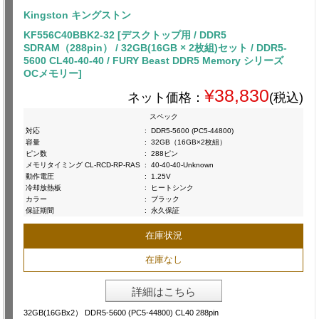
Kingston キングストン
KF556C40BBK2-32 [デスクトップ用 / DDR5
SDRAM（288pin） / 32GB(16GB × 2枚組)セット / DDR5-
5600 CL40-40-40 / FURY Beast DDR5 Memory シリーズ
OCメモリー]
¥38,830
ネット価格：
(税込)
スペック
対応
:
DDR5-5600 (PC5-44800)
容量
:
32GB（16GB×2枚組）
ピン数
:
288ピン
メモリタイミング CL-RCD-RP-RAS
:
40-40-40-Unknown
動作電圧
:
1.25V
冷却放熱板
:
ヒートシンク
カラー
:
ブラック
保証期間
:
永久保証
在庫状況
在庫なし
詳細はこちら
32GB(16GBx2） DDR5-5600 (PC5-44800) CL40 288pin