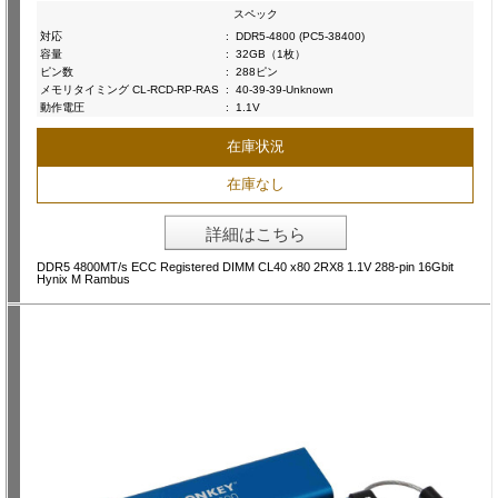
スペック
対応
:
DDR5-4800 (PC5-38400)
容量
:
32GB（1枚）
ピン数
:
288ピン
メモリタイミング CL-RCD-RP-RAS
:
40-39-39-Unknown
動作電圧
:
1.1V
在庫状況
在庫なし
詳細はこちら
DDR5 4800MT/s ECC Registered DIMM CL40 x80 2RX8 1.1V 288-pin 16Gbit
Hynix M Rambus