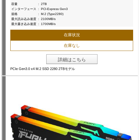
容量
:
2TB
インターフェース
:
PCI-Express Gen3
規格
:
M.2 (Type2280)
最大読み込み速度
:
2100MB/s
最大書き込み速度
:
1700MB/s
在庫状況
在庫なし
詳細はこちら
PCIe Gen3.0 x4 M.2 SSD 2280 2TBモデル