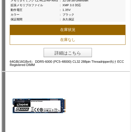
メモリタイミング CL-RCD-RP-RAS
:
32-38-38-Unknown
拡張メモリプロファイル
:
XMP 3.0 対応
動作電圧
:
1.35V
カラー
:
ブラック
保証期間
:
永久保証
在庫状況
在庫なし
詳細はこちら
64GB(16GBx4） DDR5-6000 (PC5-48000) CL32 288pin Threadripper向け ECC
Registered DIMM