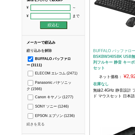
¥
～
¥
まで
メーカーで絞込み
BUFFALO バッファロ
絞り込みを解除
BSKBW340SBK US
BUFFALO バッファロ
列フルキー 静音 キーボ
ー
(3111)
セット
ELECOM エレコム
(2471)
¥2,
ネット価格：
Panasonic パナソニッ
在庫なし
ク
(1566)
無線2.4GHz 静音設計
ド マウスセット 日本
Canon キヤノン
(1277)
SONY ソニー
(1246)
EPSON エプソン
(1236)
続きを見る