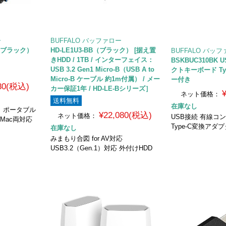
ー
BUFFALO バッファロー
B （ブラック）
HD-LE1U3-BB（ブラック） [据え置
BUFFALO バッ
きHDD / 1TB / インターフェイス：
BSKBUC310BK
USB 3.2 Gen1 Micro-B（USB A to
クトキーボード Ty
Micro-B ケーブル 約1m付属） / メー
ー付き
680(税込)
カー保証1年 / HD-LE-Bシリーズ］
ネット価格：
送料無料
在庫なし
対応 ポータブル
¥22,080(税込)
ネット価格：
USB接続 有線コ
/Mac両対応
Type-C変換アダ
在庫なし
みまもり合図 for AV対応
USB3.2（Gen.1）対応 外付けHDD