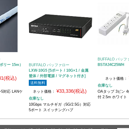
ー
BUFFALO バッ
アイボリー 15m）
BSTA34C25WH
BUFFALO バッファロー
LXW-10G5 [5ポート / 10G×1 / 金属
筐体 / 外部電源 / マグネット付き]
131(税込)
ネット価格：
送料無料
在庫なし
¥33,336(税込)
対応 LANケ
ネット価格：
OAタップ 3ピン 
付 2.5m ホワイト
在庫なし
10Gbps マルチギガ（5G/2.5G）対応
5ポート スイッチングハブ