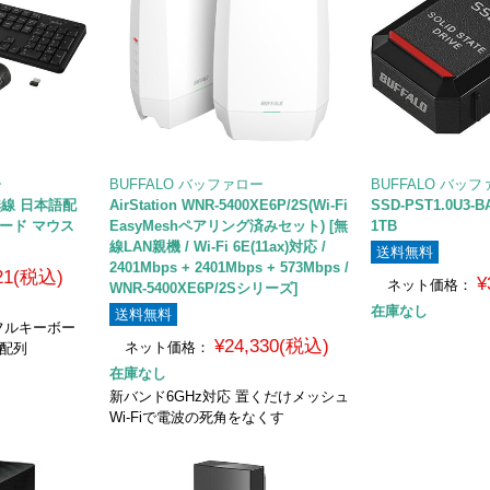
ー
BUFFALO バッファロー
BUFFALO バッ
B無線 日本語配
AirStation WNR-5400XE6P/2S(Wi-Fi
SSD-PST1.0U3
ード マウス
EasyMeshペアリング済みセット) [無
1TB
線LAN親機 / Wi-Fi 6E(11ax)対応 /
送料無料
2401Mbps + 2401Mbps + 573Mbps /
921(税込)
¥
ネット価格：
WNR-5400XE6P/2Sシリーズ]
在庫なし
送料無料
 フルキーボー
¥24,330(税込)
ネット価格：
語配列
在庫なし
新バンド6GHz対応 置くだけメッシュ
Wi-Fiで電波の死角をなくす