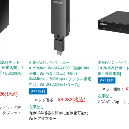
ー
0401G [ネット
BUFFALO バッファロー
BUFFALO バッ
HDD内蔵） /
AirStation WI-UG-AC866 [無線LAN
LXW-2G5 [5ポート 
応 / LS210DG
子機 / Wi-Fi 5（11ac）対応 /
体 / 外部電源]
866Mbps + 300Mbps / デジタル家電
送料無料
向け / WI-UG-AC866シリーズ]
¥
ネット価格：
送料無料
236(税込)
在庫なし
¥6,282(税込)
ネット価格：
2.5GbE ×5ポ
在庫なし
ットワーク対
ン、タブレット
有線LAN機器を簡単に無線化可能な
Wi-Fiアダプター