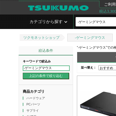
ご利用
税込3,3
カテゴリから探す
ツクモネットショップ
-ゲーミングマウス
“
-ゲーミングマウス
”での
絞込条件
キーワードで絞込み
並べ替え：
商品カテゴリ
ハードウェア
PCパーツ
サプライ