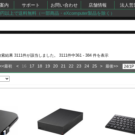
案内
サポート
お問い合わせ
店舗情報
法人営
00円以上で送料無料（一部商品・eXcomputer製品を除く）
検索結果
3111
件が該当しました。
3111
件中
361 - 384
件を表示
<<
<
16
17
18
19
20
21
22
23
24
25
>
>>
最初
最後