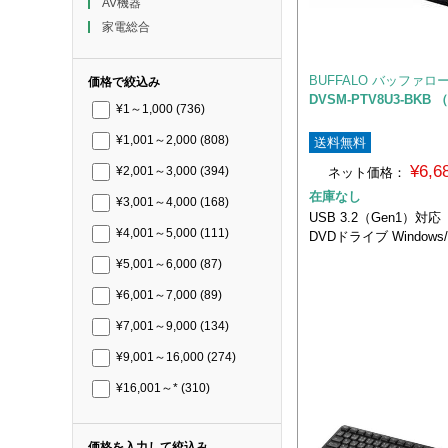
AV機器
家電総合
BUFFALO バッファロ
価格で絞込み
DVSM-PTV8U3-BK
¥1～1,000
(736)
¥1,001～2,000
(808)
送料無料
¥6,
ネット価格：
¥2,001～3,000
(394)
在庫なし
¥3,001～4,000
(168)
USB 3.2（Gen1）
¥4,001～5,000
(111)
DVDドライブ Windows
¥5,001～6,000
(87)
¥6,001～7,000
(89)
¥7,001～9,000
(134)
¥9,001～16,000
(274)
¥16,001～*
(310)
価格を入力して絞込み