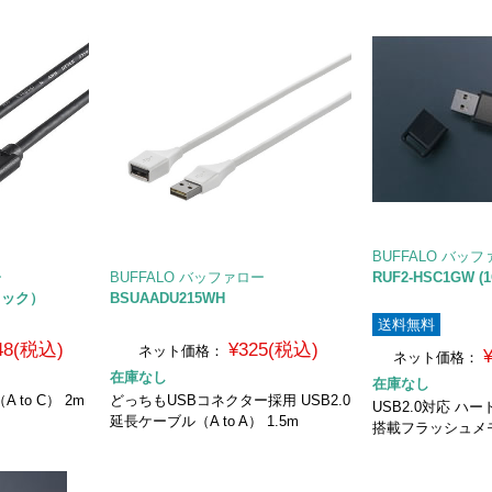
BUFFALO バッ
ー
BUFFALO バッファロー
RUF2-HSC1GW (1
ブラック）
BSUAADU215WH
送料無料
548(税込)
¥325(税込)
ネット価格：
ネット価格：
在庫なし
在庫なし
A to C） 2m
どっちもUSBコネクター採用 USB2.0
USB2.0対応 
延長ケーブル（A to A） 1.5m
搭載フラッシュメ