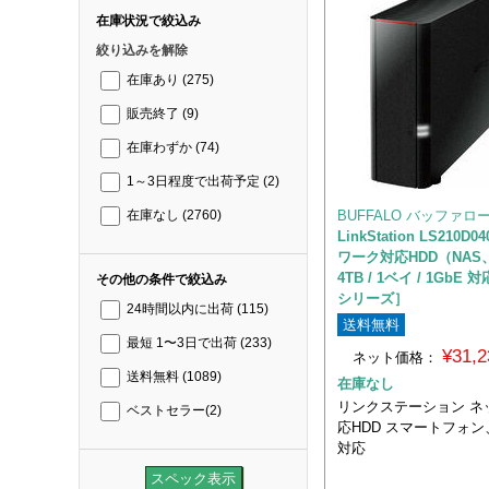
在庫状況で絞込み
絞り込みを解除
在庫あり
(275)
販売終了
(9)
在庫わずか
(74)
1～3日程度で出荷予定
(2)
BUFFALO バッファロ
在庫なし
(2760)
LinkStation LS210D
ワーク対応HDD（NAS、
4TB / 1ベイ / 1GbE 対
その他の条件で絞込み
シリーズ］
24時間以内に出荷
(115)
送料無料
最短 1〜3日で出荷
(233)
¥31,
ネット価格：
送料無料
(1089)
在庫なし
リンクステーション ネ
ベストセラー
(2)
応HDD スマートフォ
対応