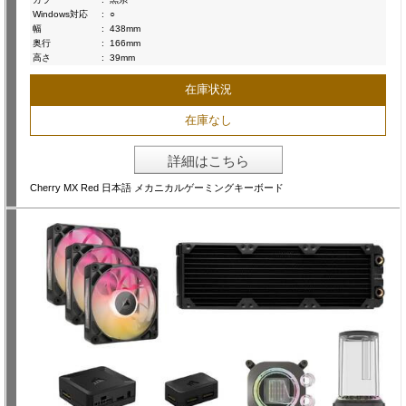
Windows対応
:
○
幅
:
438mm
奥行
:
166mm
高さ
:
39mm
在庫状況
在庫なし
詳細はこちら
Cherry MX Red 日本語 メカニカルゲーミングキーボード