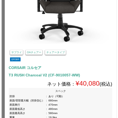
サプライ
OAチェアー
チェアータイプ
送料無料
CORSAIR コルセア
T3 RUSH Charcoal V2 (CF-9010057-WW)
¥40,080
ネット価格：
(税込)
スペック
肘掛
:
あり（可動）
座面/背部最大幅（肘掛含む）
:
680mm
座面奥行
:
470mm
座面最低高さ
:
480mm
座面最高高さ
:
580mm
重量
:
19.9kg