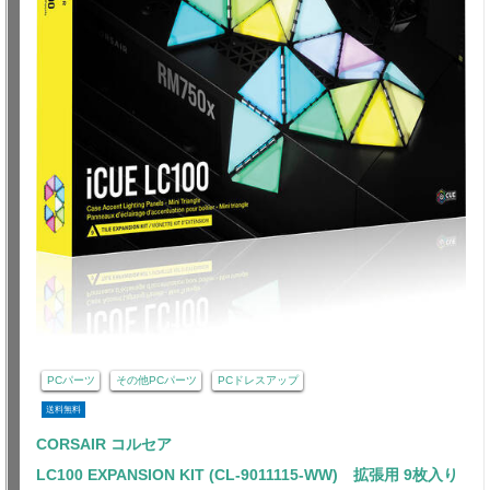
PCパーツ
その他PCパーツ
PCドレスアップ
送料無料
CORSAIR コルセア
LC100 EXPANSION KIT (CL-9011115-WW) 拡張用 9枚入り