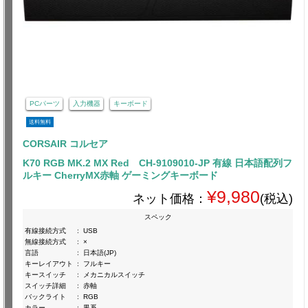
PCパーツ
入力機器
キーボード
送料無料
CORSAIR コルセア
K70 RGB MK.2 MX Red CH-9109010-JP 有線 日本語配列フ
ルキー CherryMX赤軸 ゲーミングキーボード
¥9,980
ネット価格：
(税込)
スペック
有線接続方式
:
USB
無線接続方式
:
×
言語
:
日本語(JP)
キーレイアウト
:
フルキー
キースイッチ
:
メカニカルスイッチ
スイッチ詳細
:
赤軸
バックライト
:
RGB
カラー
:
黒系