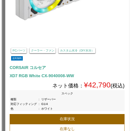
PCパーツ
クーラー・ファン
カスタム水冷（DIY水冷）
送料無料
CORSAIR コルセア
XD7 RGB White CX-9040008-WW
¥42,790
ネット価格：
(税込)
スペック
種類
:
リザーバー
対応フィッティング
:
G1/4
色
:
ホワイト
在庫状況
在庫なし