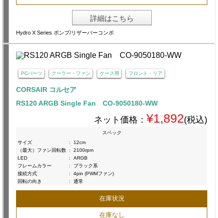
詳細はこちら
Hydro X Series ポンプ/リザーバーコンボ
PCパーツ
クーラー・ファン
ケース用
フロント・リア
CORSAIR コルセア
RS120 ARGB Single Fan CO-9050180-WW
¥1,892
ネット価格：
(税込)
スペック
サイズ
:
12cm
（最大）ファン回転数
:
2100rpm
LED
:
ARGB
フレームカラー
:
ブラック系
接続方式
:
4pin (PWMファン)
回転の向き
:
通常
在庫状況
在庫なし