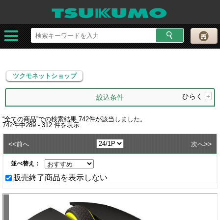
ツクモネットショップ
ツクモネットショップ
ひらく
+
絞込条件
“
全ての商品
”での検索結果
742
件が該当しました。
742
件中
289 - 312
件を表示
<<
>>
前へ
次へ
並べ替え：
販売終了商品を表示しない