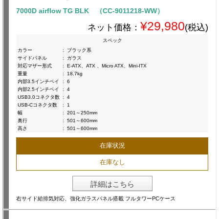
7000D airflow TG BLK （CC-9011218-WW）
¥29,980
ネット価格：
(税込)
スペック
カラー
:
ブラック系
サイドパネル
:
ガラス
対応マザー形式
:
E-ATX、ATX 、Micro ATX、Mini-ITX
重量
:
18.7kg
内部3.5インチベイ
:
6
内部2.5インチベイ
:
4
USB3.0コネクタ数
:
4
USB-Cコネクタ数
:
1
幅
:
201～250mm
奥行
:
501～600mm
高さ
:
501～600mm
在庫状況
在庫なし
詳細はこちら
右サイド給排気対応、強化ガラスパネル搭載 フルタワーPCケース