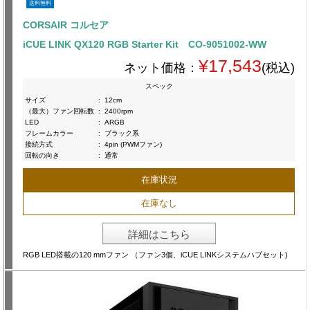
送料無料
CORSAIR コルセア
iCUE LINK QX120 RGB Starter Kit CO-9051002-WW
¥17,543
ネット価格：
(税込)
スペック
サイズ
:
12cm
（最大）ファン回転数
:
2400rpm
LED
:
ARGB
フレームカラー
:
ブラック系
接続方式
:
4pin (PWMファン)
回転の向き
:
通常
在庫状況
在庫なし
詳細はこちら
RGB LED搭載の120 mmファン （ファン3個、iCUE LINKシステムハブセット)