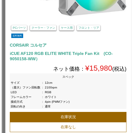
PCパーツ
クーラー・ファン
ケース用
フロント・リア
送料無料
CORSAIR コルセア
iCUE AF120 RGB ELITE WHITE Triple Fan Kit (CO-
9050158-WW）
¥15,980
ネット価格：
(税込)
スペック
サイズ
:
12cm
（最大）ファン回転数
:
2100rpm
LED
:
RGB
フレームカラー
:
ホワイト
接続方式
:
4pin (PWMファン)
回転の向き
:
通常
在庫状況
在庫なし