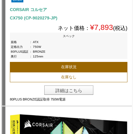
送料無料
CORSAIR コルセア
CX750 (CP-9020279-JP)
¥7,893
ネット価格：
(税込)
スペック
規格
:
ATX
定格出力
:
750W
80PLUS認証
:
BRONZE
奥行
:
125mm
在庫状況
在庫なし
詳細はこちら
80PLUS BRONZE認証取得 750W電源