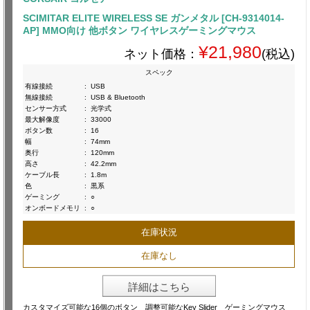
SCIMITAR ELITE WIRELESS SE ガンメタル [CH-9314014-
AP] MMO向け 他ボタン ワイヤレスゲーミングマウス
¥21,980
ネット価格：
(税込)
スペック
有線接続
:
USB
無線接続
:
USB & Bluetooth
センサー方式
:
光学式
最大解像度
:
33000
ボタン数
:
16
幅
:
74mm
奥行
:
120mm
高さ
:
42.2mm
ケーブル長
:
1.8m
色
:
黒系
ゲーミング
:
○
オンボードメモリ
:
○
在庫状況
在庫なし
詳細はこちら
カスタマイズ可能な16個のボタン 調整可能なKey Slider ゲーミングマウス