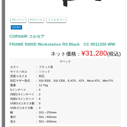
PCパーツ
PCケース
ミドルタワー
送料無料
CORSAIR コルセア
FRAME 5000D Workstation RS Black CC-9011330-WW
¥31,280
ネット価格：
(税込)
スペック
カラー
:
ブラック系
サイドパネル
:
ソリッド
背面コネクタ
:
対応
対応マザー形式
:
SSI EEB、SSI CEB、E-ATX、ATX、Micro ATX、Mini-ITX
重量
:
12.7kg
5インチベイ
:
0
内部3.5インチベイ
:
2
内部2.5インチベイ
:
6
USB3.0コネクタ数
:
0
USB-Cコネクタ数
:
3
幅
:
201～250mm
奥行
:
501～600mm
高さ
:
501～600mm