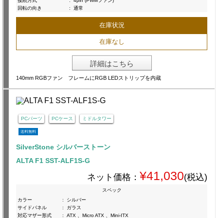
接続方式
:
4pin (PWMファン)
回転の向き
:
通常
在庫状況
在庫なし
詳細はこちら
140mm RGBファン フレームにRGB LEDストリップを内蔵
PCパーツ
PCケース
ミドルタワー
送料無料
SilverStone シルバーストーン
ALTA F1 SST-ALF1S-G
¥41,030
ネット価格：
(税込)
スペック
カラー
:
シルバー
サイドパネル
:
ガラス
対応マザー形式
:
ATX 、Micro ATX 、Mini-ITX