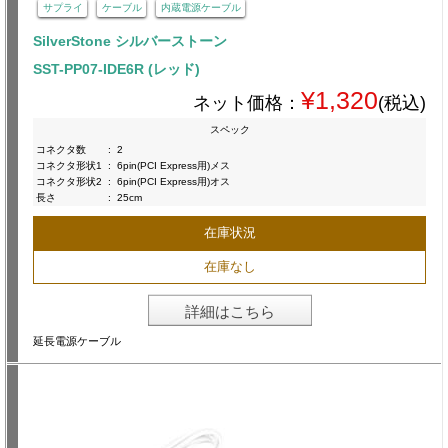
サプライ
ケーブル
内蔵電源ケーブル
SilverStone シルバーストーン
SST-PP07-IDE6R (レッド)
¥1,320
ネット価格：
(税込)
スペック
コネクタ数
:
2
コネクタ形状1
:
6pin(PCI Express用)メス
コネクタ形状2
:
6pin(PCI Express用)オス
長さ
:
25cm
在庫状況
在庫なし
詳細はこちら
延長電源ケーブル