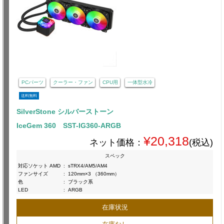
PCパーツ
クーラー・ファン
CPU用
一体型水冷
送料無料
SilverStone シルバーストーン
IceGem 360 SST-IG360-ARGB
¥20,318
ネット価格：
(税込)
スペック
対応ソケット AMD
:
sTRX4/AM5/AM4
ファンサイズ
:
120mm×3 （360mm）
色
:
ブラック系
LED
:
ARGB
在庫状況