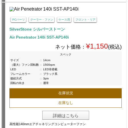
PCパーツ
クーラー・ファン
ケース用
フロント・リア
SilverStone シルバーストーン
Air Penetrator 140i SST-AP140i
¥1,150
ネット価格：
(税込)
スペック
サイズ
:
14cm
（最大）ファン回転数
:
1500rpm
LED
:
LED非搭載
フレームカラー
:
ブラック系
接続方式
:
3pin
回転の向き
:
通常
在庫状況
在庫なし
詳細はこちら
高性能140mmエアチャネリングコンピューターファン