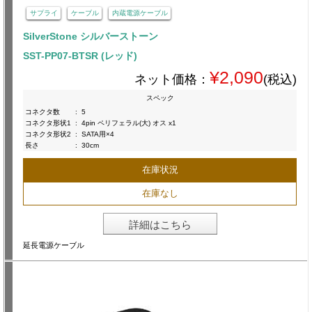
サプライ
ケーブル
内蔵電源ケーブル
SilverStone シルバーストーン
SST-PP07-BTSR (レッド)
¥2,090
ネット価格：
(税込)
スペック
コネクタ数
:
5
コネクタ形状1
:
4pin ペリフェラル(大) オス x1
コネクタ形状2
:
SATA用×4
長さ
:
30cm
在庫状況
在庫なし
詳細はこちら
延長電源ケーブル