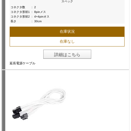
スペック
コネクタ数
:
2
コネクタ形状1
:
8pinメス
コネクタ形状2
:
4+4pinオス
長さ
:
30cm
在庫状況
在庫なし
詳細はこちら
延長電源ケーブル