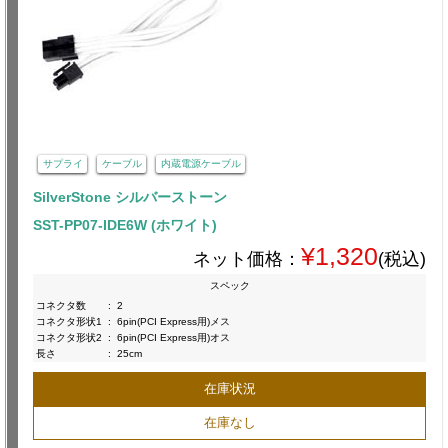
サプライ
ケーブル
内蔵電源ケーブル
SilverStone シルバーストーン
SST-PP07-IDE6W (ホワイト)
¥1,320
ネット価格：
(税込)
スペック
コネクタ数
:
2
コネクタ形状1
:
6pin(PCI Express用)メス
コネクタ形状2
:
6pin(PCI Express用)オス
長さ
:
25cm
在庫状況
在庫なし