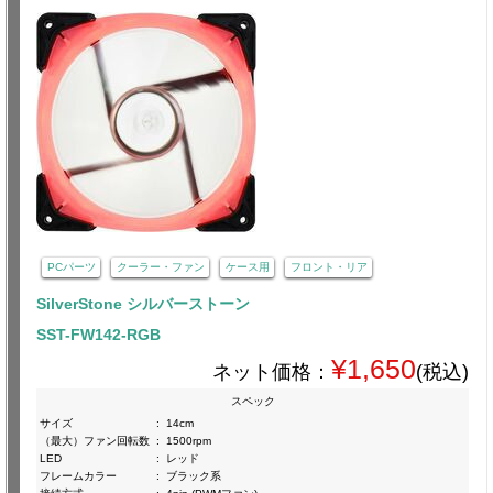
PCパーツ
クーラー・ファン
ケース用
フロント・リア
SilverStone シルバーストーン
SST-FW142-RGB
¥1,650
ネット価格：
(税込)
スペック
サイズ
:
14cm
（最大）ファン回転数
:
1500rpm
LED
:
レッド
フレームカラー
:
ブラック系