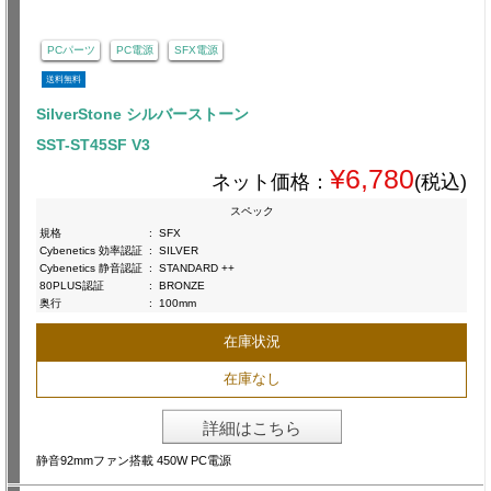
PCパーツ
PC電源
SFX電源
送料無料
SilverStone シルバーストーン
SST-ST45SF V3
¥6,780
ネット価格：
(税込)
スペック
規格
:
SFX
Cybenetics 効率認証
:
SILVER
Cybenetics 静音認証
:
STANDARD ++
80PLUS認証
:
BRONZE
奥行
:
100mm
在庫状況
在庫なし
詳細はこちら
静音92mmファン搭載 450W PC電源