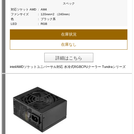
スペック
対応ソケット AMD
:
AM4
ファンサイズ
:
120mm×2 （240mm）
色
:
ブラック系
LED
:
RGB
在庫状況
在庫なし
詳細はこちら
intel/AMDソケットユニバーサル対応 水冷式RGBCPUクーラー Tundraシリーズ