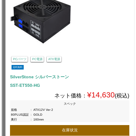
PCパーツ
PC電源
ATX電源
送料無料
SilverStone シルバーストーン
SST-ET550-HG
¥14,630
ネット価格：
(税込)
スペック
規格
:
ATX12V Ver 2
80PLUS認証
:
GOLD
奥行
:
160mm
在庫状況