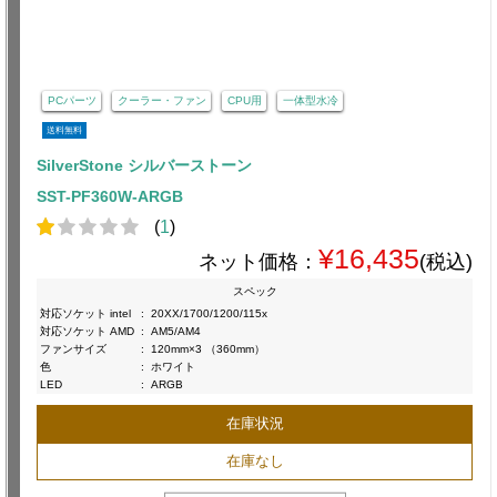
PCパーツ
クーラー・ファン
CPU用
一体型水冷
送料無料
SilverStone シルバーストーン
SST-PF360W-ARGB
(
1
)
¥16,435
ネット価格：
(税込)
スペック
対応ソケット intel
:
20XX/1700/1200/115x
対応ソケット AMD
:
AM5/AM4
ファンサイズ
:
120mm×3 （360mm）
色
:
ホワイト
LED
:
ARGB
在庫状況
在庫なし