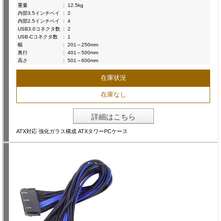
重量
:
12.5kg
内部3.5インチベイ
:
2
内部2.5インチベイ
:
4
USB3.0コネクタ数
:
2
USB-Cコネクタ数
:
1
幅
:
201～250mm
奥行
:
401～500mm
高さ
:
501～600mm
在庫状況
在庫なし
詳細はこちら
ATX対応 強化ガラス構成 ATXタワーPCケース