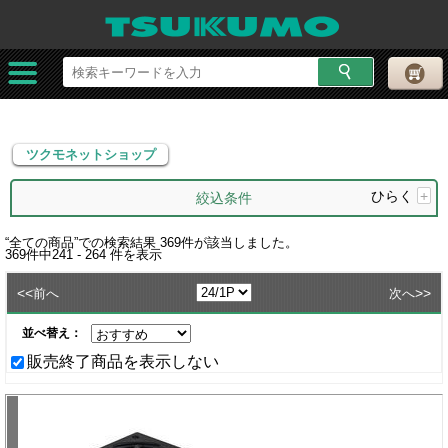
ツクモネットショップ
ツクモネットショップ
ひらく
+
絞込条件
“
全ての商品
”での検索結果
369
件が該当しました。
369
件中
241 - 264
件を表示
<<
>>
前へ
次へ
並べ替え：
販売終了商品を表示しない