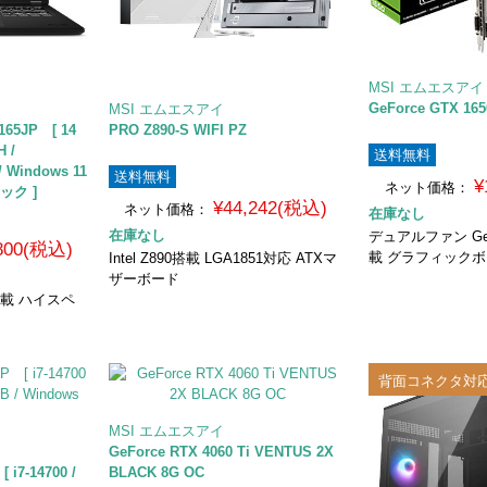
MSI エムエスアイ
GeForce GTX 16
MSI エムエスアイ
165JP [ 14
PRO Z890-S WIFI PZ
H /
送料無料
/ Windows 11
送料無料
¥
ネット価格：
ック ]
¥44,242(税込)
ネット価格：
在庫なし
在庫なし
デュアルファン GeFo
,800(税込)
載 グラフィック
Intel Z890搭載 LGA1851対応 ATXマ
ザーボード
B搭載 ハイスペ
背面コネクタ対
MSI エムエスアイ
GeForce RTX 4060 Ti VENTUS 2X
 i7-14700 /
BLACK 8G OC