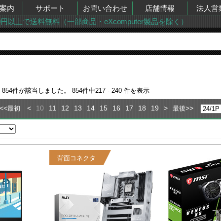
案内
サポート
お問い合わせ
店舗情報
法人営
00円以上で送料無料（一部商品・eXcomputer製品を除く）
果
854
件が該当しました。
854
件中
217 - 240
件を表示
<<
<
10
11
12
13
14
15
16
17
18
19
>
>>
最初
最後
背面コネクタ