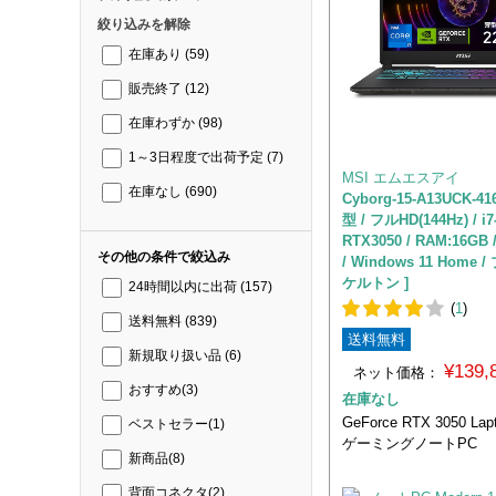
絞り込みを解除
在庫あり
(59)
販売終了
(12)
在庫わずか
(98)
1～3日程度で出荷予定
(7)
MSI エムエスアイ
在庫なし
(690)
Cyborg-15-A13UCK-41
型 / フルHD(144Hz) / i7
RTX3050 / RAM:16GB 
その他の条件で絞込み
/ Windows 11 Home
ケルトン ]
24時間以内に出荷
(157)
(
1
)
送料無料
(839)
送料無料
新規取り扱い品
(6)
¥139
ネット価格：
おすすめ
(3)
在庫なし
GeForce RTX 3050 L
ベストセラー
(1)
ゲーミングノートPC
新商品
(8)
背面コネクタ
(2)