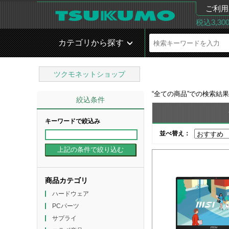
ご利用
税込3,3
カテゴリから探す
ツクモネットショップ
“
全ての商品
”での検索結
絞込条件
キーワードで絞込み
並べ替え：
商品カテゴリ
ハードウェア
PCパーツ
サプライ