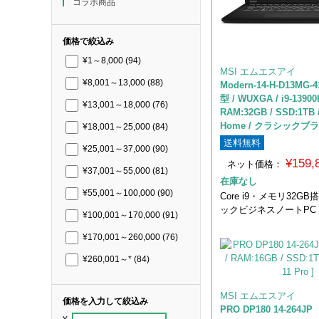
コラボ商品
価格で絞込み
¥1～8,000
(94)
MSI エムエスアイ
¥8,001～13,000
(88)
Modern-14-H-D13MG-4
型 / WUXGA / i9-13900
¥13,001～18,000
(76)
RAM:32GB / SSD:1TB 
Home / クラシックブラ
¥18,001～25,000
(84)
送料無料
¥25,001～37,000
(90)
¥159
ネット価格：
¥37,001～55,000
(81)
在庫なし
¥55,001～100,000
(90)
Core i9・メモリ32G
ックビジネスノートPC
¥100,001～170,000
(91)
¥170,001～260,000
(76)
¥260,001～*
(84)
MSI エムエスアイ
価格を入力して絞込み
PRO DP180 14-264JP [