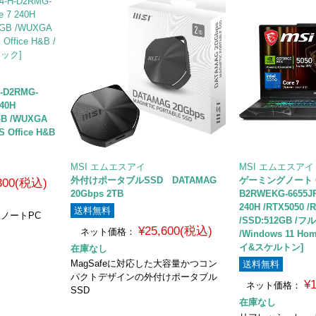
-D2RMG-
240H
GB /WUXGA
S Office H&B
MSI エムエスアイ
MSI エムエスアイ
外付けポータブルSSD DATAMAG
ゲーミングノート Cy
,300(税込)
20Gbps 2TB
B2RWEKG-6655JP 
240H /RTX5050 /
送料無料
搭載 ノートPC
/SSD:512GB /フル
¥25,600(税込)
ネット価格：
/Windows 11 
イ&スケルトン]
在庫なし
MagSafeに対応した大容量かつコン
送料無料
パクトデザインの外付けポータブル
¥
ネット価格：
SSD
在庫なし