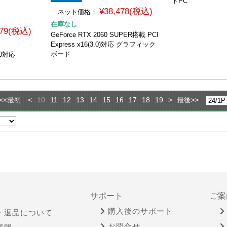
トPC
¥38,478(税込)
ネット価格：
在庫なし
979(税込)
GeForce RTX 2060 SUPER搭載 PCI
Express x16(3.0)対応 グラフィック
ボード
00対応
<<
<
10
11
12
13
14
15
16
17
18
19
>
>>
最初
最後
サポート
ご案
購入後のサポート
・返品について
お問合せ