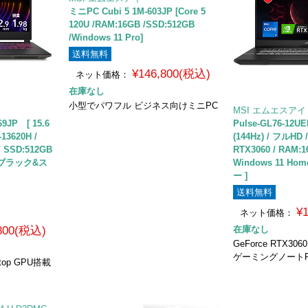
ミニPC Cubi 5 1M-603JP [Core 5
120U /RAM:16GB /SSD:512GB
/Windows 11 Pro]
送料無料
¥146,800(税込)
ネット価格：
在庫なし
小型でパワフル ビジネス向けミニPC
MSI エムエスアイ
69JP [ 15.6
Pulse-GL76-12UE
-13620H /
(144Hz) / フルHD /
/ SSD:512GB
RTX3060 / RAM:1
 / ブラック&ス
Windows 11 H
ー ]
送料無料
¥
ネット価格：
,800(税込)
在庫なし
GeForce RTX306
ゲーミングノート
aptop GPU搭載