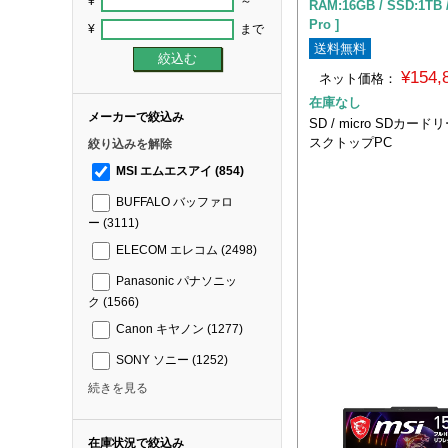
¥
～
RAM:16GB / SSD:1TB 
Pro ]
¥
まで
送料無料
¥154
ネット価格：
在庫なし
メーカーで絞込み
SD / micro SDカー
スクトップPC
絞り込みを解除
MSI エムエスアイ
(854)
BUFFALO バッファロ
ー
(3111)
ELECOM エレコム
(2498)
Panasonic パナソニッ
ク
(1566)
Canon キヤノン
(1277)
SONY ソニー
(1252)
続きを見る
在庫状況で絞込み