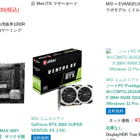
応 Mini-ITX マザーボード
MSI × EVANGEL
800(税込)
ラボモデル ミドル
曲率1000R
曲ゲーミング
MSI エムエスアイ
ノートPC Prestige-
AI+C3MTG-2610JP
9 386H /RAM:32G
/Windows 11 P
送料無料
MSI エムエスアイ
¥
ネット価格：
GeForce RTX 2060 SUPER
在庫なし
VENTUS XS J OC
MAX WIFI
DisplayHDR Tru
対応】 ※ツクモ限
送料無料