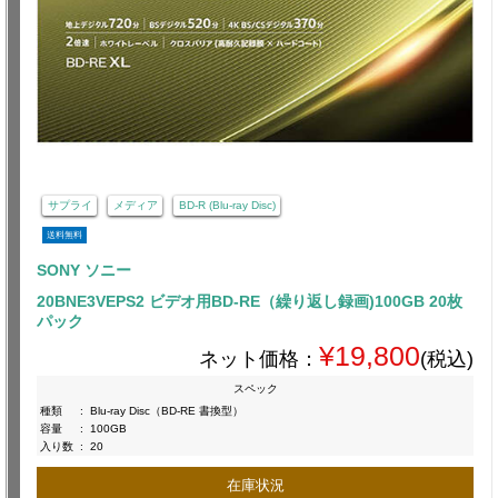
サプライ
メディア
BD-R (Blu-ray Disc)
送料無料
SONY ソニー
20BNE3VEPS2 ビデオ用BD-RE（繰り返し録画)100GB 20枚
パック
¥19,800
ネット価格：
(税込)
スペック
種類
:
Blu-ray Disc（BD-RE 書換型）
容量
:
100GB
入り数
:
20
在庫状況