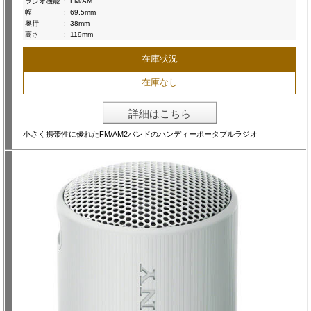
ラジオ機能
:
FM/AM
幅
:
69.5mm
奥行
:
38mm
高さ
:
119mm
在庫状況
在庫なし
詳細はこちら
小さく携帯性に優れたFM/AM2バンドのハンディーポータブルラジオ