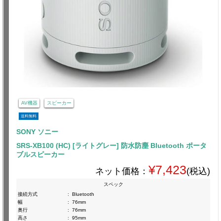
AV機器
スピーカー
送料無料
SONY ソニー
SRS-XB100 (HC) [ライトグレー] 防水防塵 Bluetooth ポータ
ブルスピーカー
¥7,423
ネット価格：
(税込)
スペック
接続方式
:
Bluetooth
幅
:
76mm
奥行
:
76mm
高さ
:
95mm