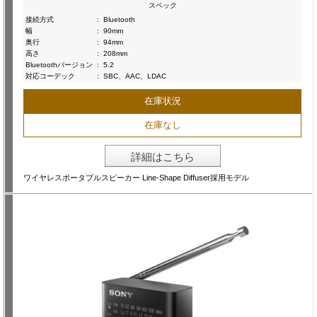
スペック
接続方式
:
Bluetooth
幅
:
90mm
奥行
:
94mm
高さ
:
208mm
Bluetoothバージョン
:
5.2
対応コーデック
:
SBC、AAC、LDAC
在庫状況
在庫なし
詳細はこちら
ワイヤレスポータブルスピーカー Line-Shape Diffuser採用モデル