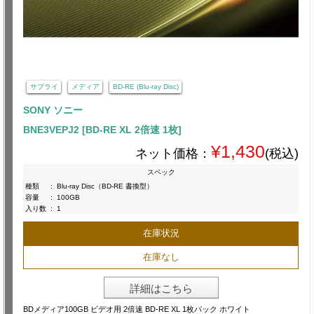
サプライ
メディア
BD-RE (Blu-ray Disc)
SONY ソニー
BNE3VEPJ2 [BD-RE XL 2倍速 1枚]
¥1,430
ネット価格：
(税込)
スペック
種類
:
Blu-ray Disc（BD-RE 書換型）
容量
:
100GB
入り数
:
1
在庫状況
在庫なし
詳細はこちら
BDメディア100GB ビデオ用 2倍速 BD-RE XL 1枚パック ホワイト