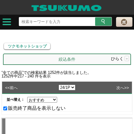
ツクモネットショップ
ツクモネットショップ
ひらく
+
絞込条件
“
全ての商品
”での検索結果
1252
件が該当しました。
1252
件中
217 - 240
件を表示
<<
>>
前へ
次へ
並べ替え：
販売終了商品を表示しない