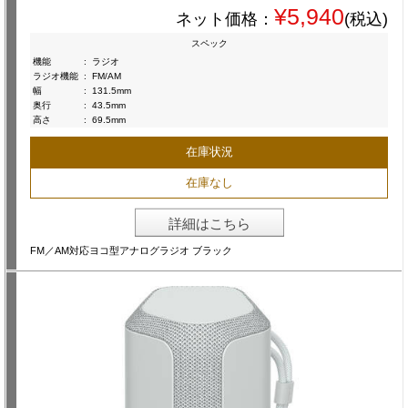
¥5,940
ネット価格：
(税込)
スペック
機能
:
ラジオ
ラジオ機能
:
FM/AM
幅
:
131.5mm
奥行
:
43.5mm
高さ
:
69.5mm
在庫状況
在庫なし
詳細はこちら
FM／AM対応ヨコ型アナログラジオ ブラック