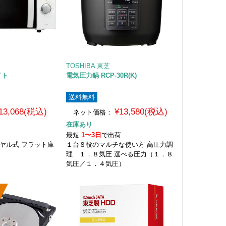
TOSHIBA 東芝
イト
電気圧力鍋 RCP-30R(K)
送料無料
13,068(税込)
¥13,580(税込)
ネット価格：
在庫あり
荷
最短
1〜3日
で出荷
ヤル式 フラット庫
１台８役のマルチな使い方 高圧力調
理 １．８気圧 選べる圧力（１．８
気圧／１．４気圧）