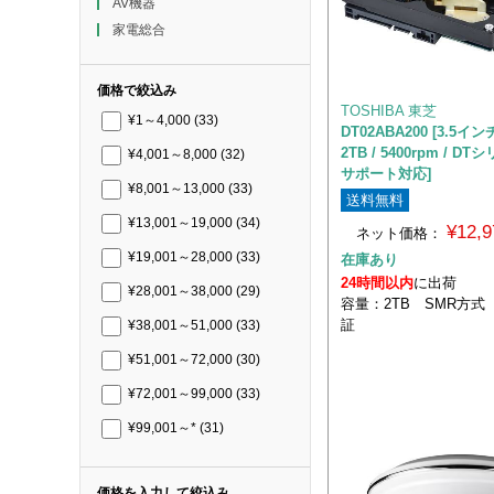
AV機器
家電総合
価格で絞込み
TOSHIBA 東芝
¥1～4,000
(33)
DT02ABA200 [3.5イ
2TB / 5400rpm / DT
¥4,001～8,000
(32)
サポート対応]
¥8,001～13,000
(33)
送料無料
¥13,001～19,000
(34)
¥12,
ネット価格：
¥19,001～28,000
(33)
在庫あり
24時間以内
に出荷
¥28,001～38,000
(29)
容量：2TB SMR方式
証
¥38,001～51,000
(33)
¥51,001～72,000
(30)
¥72,001～99,000
(33)
¥99,001～*
(31)
価格を入力して絞込み