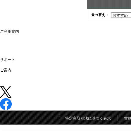
並べ替え：
ご利用案内
ご利用案内
送料・配送について
お支払方法について
領収書が必要な時は
キャンセル・返品について
よくあるご質問
偽サイトにご注意ください
サポート
購入後のサポート
お問合せ
ご案内
店舗情報
法人営業所
法人様専用オンライン見積り
中古 (買取)
特定商取引法に基づく表示
古