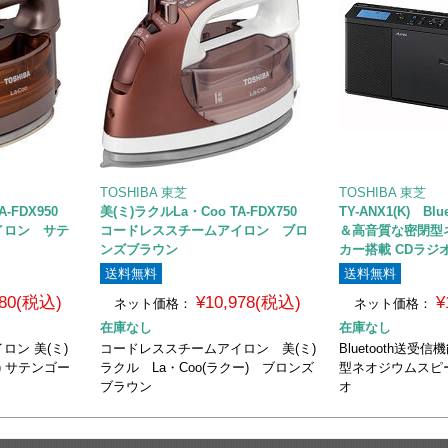
TOSHIBA 東芝
TOSHIBA 東芝
A-FDX950
美(ミ)ラクルLa・Coo TA-FDX750
TY-ANX1(K) B
イロン サテ
コードレススチームアイロン ブロ
＆高音質な密閉型
ンズブラウン
カー搭載 CDラジ
送料無料
送料無料
980(税込)
¥10,978(税込)
¥
ネット価格：
ネット価格：
在庫なし
在庫なし
ン 美(ミ)
コードレススチームアイロン 美(ミ)
Bluetooth送
ー) サテンゴー
ラクル La・Coo(ラクー) ブロンズ
型ネオジウムスピー
ブラウン
オ