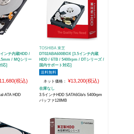
TOSHIBA 東芝
2.5インチ内蔵HDD /
DT02ABA600BOX [3.5インチ内蔵
/ 9.5mm / MQシリー
HDD / 6TB / 5400rpm / DTシリーズ /
対応]
国内サポート対応]
送料無料
11,680(税込)
¥13,200(税込)
ネット価格：
在庫なし
l-ATA HDD
3.5インチHDD SATA6Gb/s 5400rpm
バッファ128MB