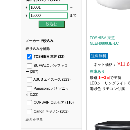
¥
～
¥
まで
TOSHIBA 東芝
メーカーで絞込み
NLEH08003E-LC
絞り込みを解除
送料無料
TOSHIBA 東芝
(32)
¥11,
ネット価格：
BUFFALO バッファロ
在庫あり
ー
(207)
最短
1〜3日
で出荷
ASUS エイスース
(123)
LEDシーリングライト 
電球色 リモコン付属
Panasonic パナソニッ
ク
(123)
CORSAIR コルセア
(110)
Canon キヤノン
(102)
続きを見る