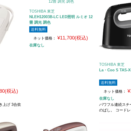
TOSHIBA 東芝
NLEH12003B-LC LED照明 ルミオ 12
畳 調光 調色
送料無料
¥11,700(税込)
ネット価格：
在庫なし
TOSHIBA 東芝
La・Coo S TAS-X
送料無料
980(税込)
¥
ネット価格：
在庫なし
き上げ 3合炊
パワフル連続スチ
のばし。 コード