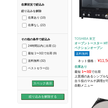
在庫状況で絞込み
絞り込みを解除
在庫あり
(10)
在庫なし
(22)
TOSHIBA 東芝
その他の条件で絞込み
オーブントースター HTR-
24時間以内に出荷
(1)
ベクションオーブン
送料無料
最短 1〜3日で出荷
(9)
¥11,
ネット価格：
送料無料
(32)
在庫あり
ベストセラー
(1)
最短
1〜3日
で出荷
上質感のあるシンプルな
台５役のマルチ調理が可
自動メニュー