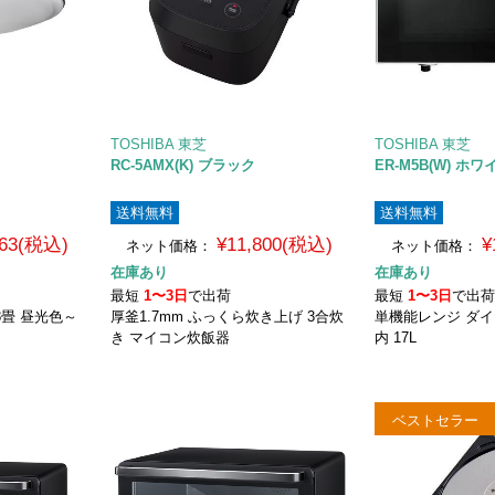
TOSHIBA 東芝
TOSHIBA 東芝
RC-5AMX(K) ブラック
ER-M5B(W) ホワ
送料無料
送料無料
663(税込)
¥11,800(税込)
¥
ネット価格：
ネット価格：
在庫あり
在庫あり
最短
1〜3日
で出荷
最短
1〜3日
で出
8畳 昼光色～
厚釜1.7mm ふっくら炊き上げ 3合炊
単機能レンジ ダイ
き マイコン炊飯器
内 17L
ベストセラー