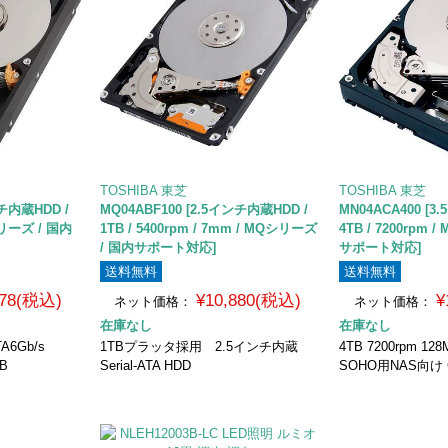
TOSHIBA 東芝
TOSHIBA 東芝
ンチ内蔵HDD /
MQ04ABF100 [2.5インチ内蔵HDD /
MN04ACA400 [3
Dシリーズ / 国内
1TB / 5400rpm / 7mm / MQシリーズ
4TB / 7200rpm
/ 国内サポート対応]
サポート対応]
送料無料
送料無料
078(税込)
¥10,880(税込)
¥
ネット価格：
ネット価格：
在庫なし
在庫なし
A6Gb/s
1TBプラッタ採用 2.5インチ内蔵
4TB 7200rpm 1
B
Serial-ATA HDD
SOHO用NAS向け 