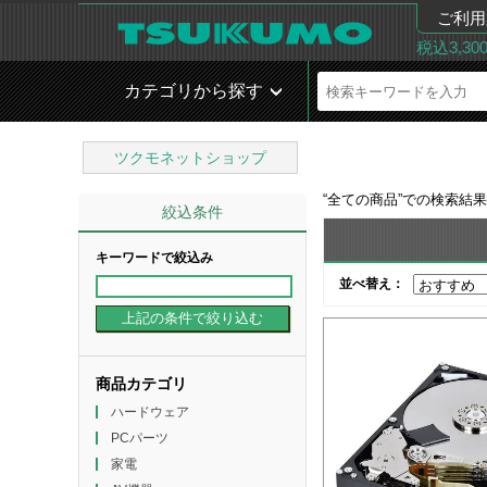
ご利用
税込3,3
カテゴリから探す
ツクモネットショップ
“
全ての商品
”での検索結
絞込条件
キーワードで絞込み
並べ替え：
商品カテゴリ
ハードウェア
PCパーツ
家電