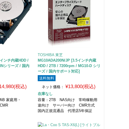
TOSHIBA 東芝
.5インチ内蔵HDD /
MG10ADA200N/JP [3.5インチ内蔵
 / MNシリーズ / 国内
HDD / 2TB / 7200rpm / MG10-D シリ
ーズ / 国内サポート対応]
送料無料
14,980(税込)
¥13,800(税込)
ネット価格：
在庫なし
28MiB 家庭用・
容量：2TB NAS向け 常時稼動用
CMR
途向け サーバー向け CMR方式
国内正規流通品 代理店5年保証