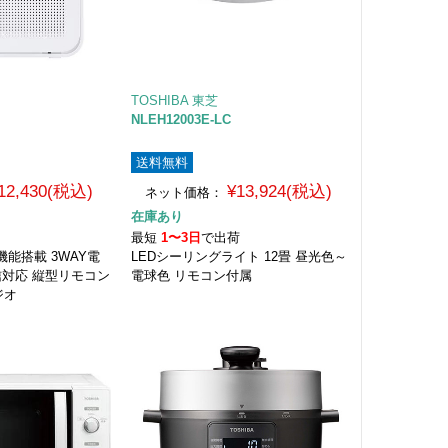
TOSHIBA 東芝
NLEH12003E-LC
送料無料
12,430(税込)
¥13,924(税込)
ネット価格：
在庫あり
荷
最短
1〜3日
で出荷
能搭載 3WAY電
LEDシーリングライト 12畳 昼光色～
送受信対応 縦型リモコン
電球色 リモコン付属
ジオ