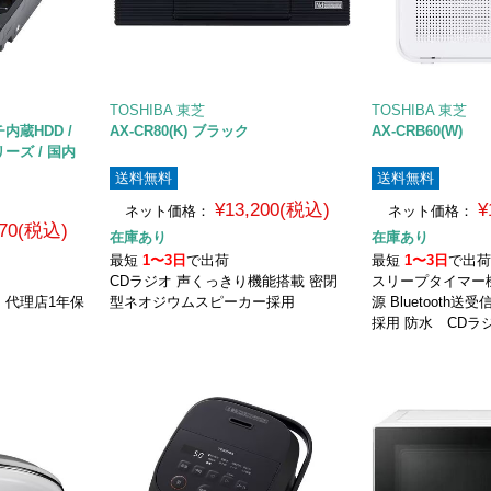
TOSHIBA 東芝
TOSHIBA 東芝
ンチ内蔵HDD /
AX-CR80(K) ブラック
AX-CRB60(W)
シリーズ / 国内
送料無料
送料無料
¥13,200(税込)
¥
ネット価格：
ネット価格：
970(税込)
在庫あり
在庫あり
最短
1〜3日
で出荷
最短
1〜3日
で出
CDラジオ 声くっきり機能搭載 密閉
スリープタイマー機
 代理店1年保
型ネオジウムスピーカー採用
源 Bluetooth
採用 防水 CDラ