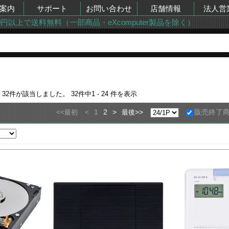
案内
サポート
お問い合わせ
店舗情報
法人営
00円以上で送料無料（一部商品・eXcomputer製品を除く）
果
32
件が該当しました。
32
件中
1 - 24
件を表示
<<
<
1
2
>
>>
販売終了
最初
最後