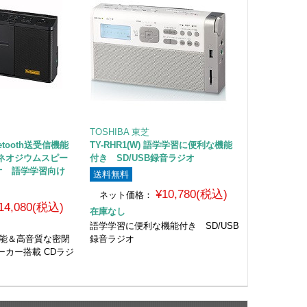
TOSHIBA 東芝
luetooth送受信機能
TY-RHR1(W) 語学学習に便利な機能
ネオジウムスピー
付き SD/USB録音ラジオ
オ 語学学習向け
送料無料
¥10,780(税込)
ネット価格：
14,080(税込)
在庫なし
語学学習に便利な機能付き SD/USB
受信機能＆高音質な密閉
録音ラジオ
カー搭載 CDラジ