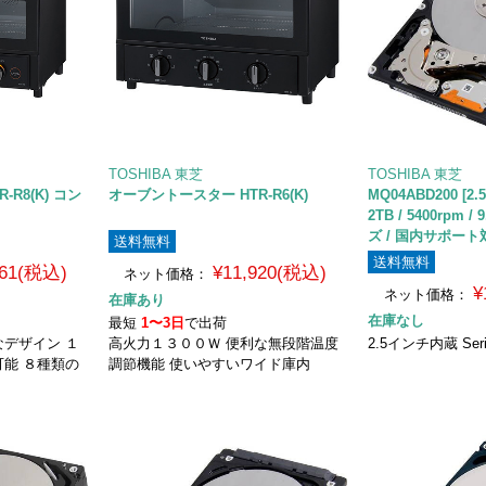
TOSHIBA 東芝
TOSHIBA 東芝
R8(K) コン
オーブントースター HTR-R6(K)
MQ04ABD200 [
2TB / 5400rpm 
ズ / 国内サポート
送料無料
送料無料
561(税込)
¥11,920(税込)
ネット価格：
¥
ネット価格：
在庫あり
在庫なし
最短
1〜3日
で出荷
デザイン １
高火力１３００Ｗ 便利な無段階温度
2.5インチ内蔵 Seria
能 ８種類の
調節機能 使いやすいワイド庫内