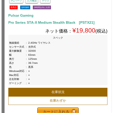
PCパーツ
入力機器
マウス
新商品
送料無料
24時間以内に出荷
Pulsar Gaming
Pro Series STA-X Medium Stealth Black [PSTX21]
¥19,800
ネット価格：
(税込)
スペック
無線接続
:
2.4GHz ワイヤレス
センサー方式
:
光学式
最大解像度
:
32000
幅
:
63mm
奥行
:
125mm
高さ
:
39.7mm
色
:
黒系
Windows対応
:
○
Mac対応
:
○
左右対称
:
○
ゲーミング
:
○
在庫状況
在庫わずか
カートに入れる