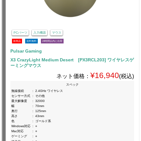
PCパーツ
入力機器
マウス
新商品
送料無料
24時間以内に出荷
Pulsar Gaming
X3 CrazyLight Medium Desert [PX3RCL203] ワイヤレスゲ
ーミングマウス
¥16,940
ネット価格：
(税込)
スペック
無線接続
:
2.4GHz ワイヤレス
センサー方式
:
その他
最大解像度
:
32000
幅
:
70mm
奥行
:
125mm
高さ
:
43mm
色
:
ゴールド系
Windows対応
:
○
Mac対応
:
○
ゲーミング
:
○