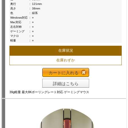
奥行
:
121mm
高さ
:
38mm
色
:
緑系
Windows対応
:
○
Mac対応
:
○
左右対称
:
○
ゲーミング
:
○
マクロ
:
○
軽量
:
○
在庫状況
在庫わずか
カートに入れる
詳細はこちら
39g軽量 最大8Kポーリングレート対応 ゲーミングマウス