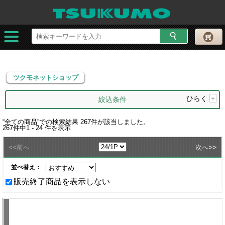
ツクモネットショップ
ツクモネットショップ
ひらく
+
絞込条件
“
全ての商品
”での検索結果
267
件が該当しました。
267
件中
1 - 24
件を表示
<<
>>
前へ
次へ
並べ替え：
販売終了商品を表示しない