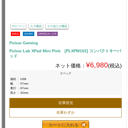
PCパーツ
入力機器
その他入力機器
新商品
送料無料
24時間以内に出荷
Pulsar Gaming
Pulsar Lab XPad Mini Pink [PLXPM102] コンパクトキーパ
ッド
¥6,980
ネット価格：
(税込)
スペック
接続
:
USB
幅
:
57mm
奥行
:
67mm
高さ
:
32mm
在庫状況
在庫わずか
カートに入れる