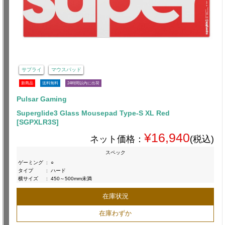
サプライ
マウスパッド
新商品
送料無料
24時間以内に出荷
Pulsar Gaming
Superglide3 Glass Mousepad Type-S XL Red
[SGPXLR3S]
¥16,940
ネット価格：
(税込)
スペック
ゲーミング
:
○
タイプ
:
ハード
横サイズ
:
450～500mm未満
在庫状況
在庫わずか