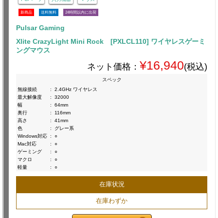
新商品
送料無料
24時間以内に出荷
Pulsar Gaming
Xlite CrazyLight Mini Rock [PXLCL110] ワイヤレスゲーミ
ングマウス
¥16,940
ネット価格：
(税込)
スペック
無線接続
:
2.4GHz ワイヤレス
最大解像度
:
32000
幅
:
64mm
奥行
:
116mm
高さ
:
41mm
色
:
グレー系
Windows対応
:
○
Mac対応
:
○
ゲーミング
:
○
マクロ
:
○
軽量
:
○
在庫状況
在庫わずか