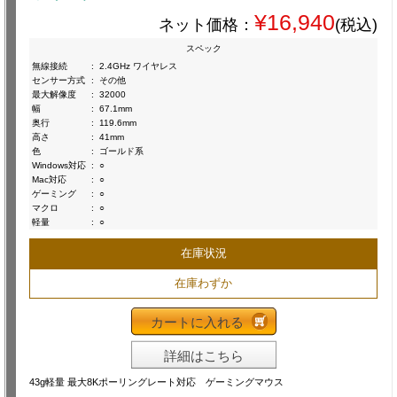
¥16,940
ネット価格：
(税込)
スペック
無線接続
:
2.4GHz ワイヤレス
センサー方式
:
その他
最大解像度
:
32000
幅
:
67.1mm
奥行
:
119.6mm
高さ
:
41mm
色
:
ゴールド系
Windows対応
:
○
Mac対応
:
○
ゲーミング
:
○
マクロ
:
○
軽量
:
○
在庫状況
在庫わずか
カートに入れる
詳細はこちら
43g軽量 最大8Kポーリングレート対応 ゲーミングマウス