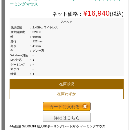
ーミングマウス
¥16,940
ネット価格：
(税込)
スペック
無線接続
:
2.4GHz ワイヤレス
最大解像度
:
32000
幅
:
66mm
奥行
:
122mm
高さ
:
41mm
色
:
グレー系
Windows対応
:
○
Mac対応
:
○
ゲーミング
:
○
マクロ
:
○
軽量
:
○
在庫状況
在庫わずか
カートに入れる
詳細はこちら
44g軽量 32000DPI 最大8Kポーリングレート対応 ゲーミングマウス