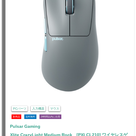
PCパーツ
入力機器
マウス
新商品
送料無料
24時間以内に出荷
Pulsar Gaming
Xlite CrazyLight Medium Rock [PXLCL210] ワイヤレスゲ