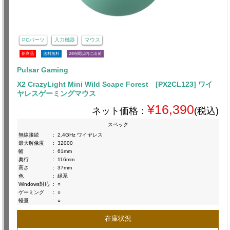
PCパーツ
入力機器
マウス
新商品
送料無料
24時間以内に出荷
Pulsar Gaming
X2 CrazyLight Mini Wild Scape Forest [PX2CL123] ワイ
ヤレスゲーミングマウス
¥16,390
ネット価格：
(税込)
スペック
無線接続
:
2.4GHz ワイヤレス
最大解像度
:
32000
幅
:
61mm
奥行
:
116mm
高さ
:
37mm
色
:
緑系
Windows対応
:
○
ゲーミング
:
○
軽量
:
○
在庫状況