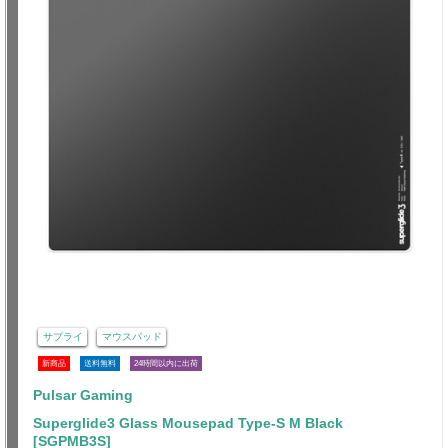
サプライ
マウスパッド
新商品
送料無料
24時間以内に出荷
Pulsar Gaming
Superglide3 Glass Mousepad Type-S M Black
[SGPMB3S]