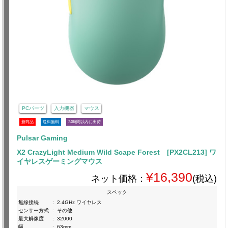
PCパーツ
入力機器
マウス
新商品
送料無料
24時間以内に出荷
Pulsar Gaming
X2 CrazyLight Medium Wild Scape Forest [PX2CL213] ワ
イヤレスゲーミングマウス
¥16,390
ネット価格：
(税込)
スペック
無線接続
:
2.4GHz ワイヤレス
センサー方式
:
その他
最大解像度
:
32000
幅
:
63mm