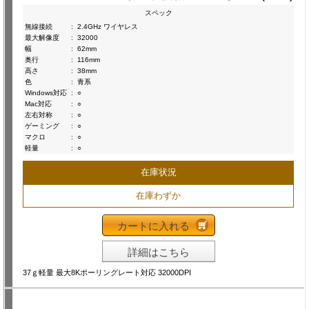
スペック
無線接続
:
2.4GHz ワイヤレス
最大解像度
:
32000
幅
:
62mm
奥行
:
116mm
高さ
:
38mm
色
:
青系
Windows対応
:
○
Mac対応
:
○
左右対称
:
○
ゲーミング
:
○
マクロ
:
○
軽量
:
○
在庫状況
在庫わずか
カートに入れる
詳細はこちら
37ｇ軽量 最大8Kポーリングレート対応 32000DPI