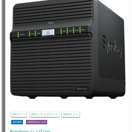
PCパーツ
外付ドライブケース
NASキット
送料無料
24時間以内に出荷
Synology シノロジー