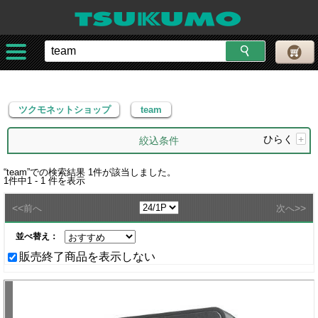
ツクモネットショップ
team
ツクモネットショップ
team
ひらく
+
絞込条件
“
team
”での検索結果
1
件が該当しました。
1
件中
1 - 1
件を表示
<<
>>
前へ
次へ
並べ替え：
販売終了商品を表示しない