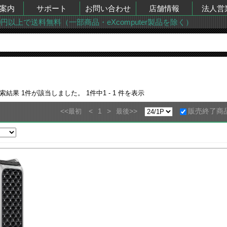
案内
サポート
お問い合わせ
店舗情報
法人営
00円以上で送料無料（一部商品・eXcomputer製品を除く）
検索結果
1
件が該当しました。
1
件中
1 - 1
件を表示
<<
<
1
>
>>
販売終了商
最初
最後