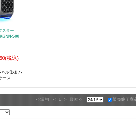
ラーマスター
-KGNN-S00
960(税込)
ネル仕様 ハ
ケース
<<
<
1
>
>>
販売終了商
最初
最後