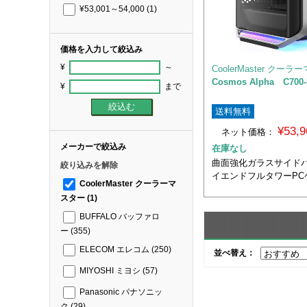
¥53,001～54,000
(1)
価格を入力して絞込み
¥
～
CoolerMaster クー
Cosmos Alpha C700
¥
まで
送料無料
¥53,
ネット価格：
メーカーで絞込み
在庫なし
曲面強化ガラスサイドパ
絞り込みを解除
イエンドフルタワーPC
CoolerMaster クーラーマ
スター
(1)
BUFFALO バッファロ
ー
(355)
ELECOM エレコム
(250)
並べ替え：
MIYOSHI ミヨシ
(57)
Panasonic パナソニッ
ク
(29)