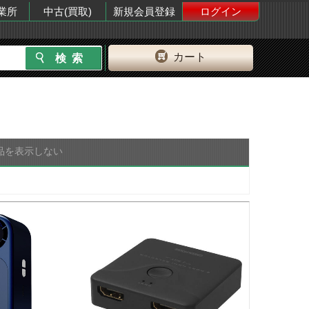
業所
中古(買取)
新規会員登録
ログイン
カート
品を表示しない