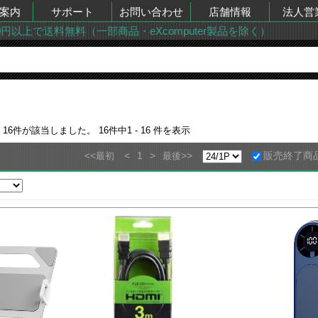
案内
サポート
お問い合わせ
店舗情報
法人営
00円以上で送料無料（一部商品・eXcomputer製品を除く）
果
16
件が該当しました。
16
件中
1 - 16
件を表示
<<
<
1
>
>>
販売終了商
最初
最後