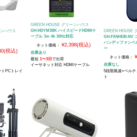
GREEN HOUSE グリーンハウス
GH-HDYM3BK ハイスピードHDMIケ
リーンハウス
GREEN HOUS
ーブル 3m 4k 30Hz対応
GH-FANHDB-
ハンディファンペ
¥2,398(税込)
ネット価格：
ー
480(税込)
在庫あり
ネット価格：
最短
1〜3日
で出荷
在庫なし
イーサネット対応 HDMIケーブル
トPCトレイ
5段階風速×ペル
ト