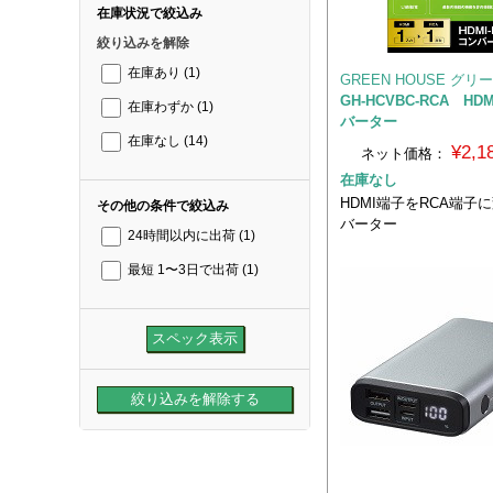
在庫状況で絞込み
絞り込みを解除
在庫あり
(1)
GREEN HOUSE グ
GH-HCVBC-RCA HDM
在庫わずか
(1)
バーター
在庫なし
(14)
¥2,
ネット価格：
在庫なし
HDMI端子をRCA端子
その他の条件で絞込み
バーター
24時間以内に出荷
(1)
最短 1〜3日で出荷
(1)