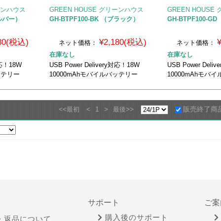
リーンハウス
GREEN HOUSE グリーンハウス
GREEN HOUS
シルバー）
GH-BTPF100-BK （ブラック）
GH-BTPF100-
180(税込)
¥2,180(税込)
ネット価格：
ネット価格：
在庫なし
在庫なし
対応！18W
USB Power Delivery対応！18W
USB Power Deli
ッテリー
10000mAhモバイルバッテリー
10000mAhモバ
<<
<
1
>
>>
販売終了商
最初
最後
サポート
ご案
購入後のサポート
・返品について