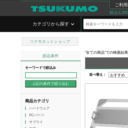
ご利用
税込3,3
カテゴリから探す
ツクモネットショップ
“
全ての商品
”での検索結
絞込条件
キーワードで絞込み
並べ替え：
商品カテゴリ
ハードウェア
PCパーツ
サプライ