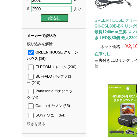
¥
～
¥
まで
GREEN HOUSE グ
GH-CSL80B-BK リ
最長1240mm三脚/ス
メーカーで絞込み
き LED数80個 最大220
絞り込みを解除
¥2,
ネット価格：
GREEN HOUSE グリーン
在庫なし
ハウス
(16)
三脚付きLEDリングラ
信
ELECOM エレコム
(230)
BUFFALO バッファロ
ー
(210)
Panasonic パナソニッ
ク
(74)
Canon キヤノン
(65)
SONY ソニー
(64)
続きを見る