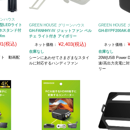
リーンハウス
ング型LEDライト
GREEN HOUSE グリーンハウス
GREEN HOUS
マホスタンド付
GH-FANHHY-IV ジェットファン ペル
GH-BYPF200AK
0lm
チェ ライト付き アイボリー
101(税込)
¥2,403(税込)
ネット価格：
ネット価格：
在庫なし
在庫なし
イト 動画配
シーンにあわせてさまざまなスタイ
20W(USB Power 
ルに対応するハンディファン
速/高出力充電に対
リー