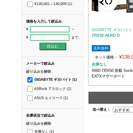
¥130,001～140,000
(1)
価格を入力して絞込み
¥
～
GIGABYTE ギガバイト
TRX50 AERO D
¥
まで
送料無料
¥138
ネット価格：
メーカーで絞込み
在庫なし
AMD TRX50 搭載 Sock
絞り込みを解除
EATXマザーボード
GIGABYTE ギガバイト
(1)
ASRock アスロック
(1)
ASUS エイスース
(1)
並べ替え：
在庫状況で絞込み
絞り込みを解除
在庫なし
(1)