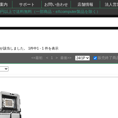
案内
サポート
お問い合わせ
店舗情報
法人営
00円以上で送料無料（一部商品・eXcomputer製品を除く）
が該当しました。
1
件中
1 - 1
件を表示
<<
<
1
>
>>
販売終了商
最初
最後