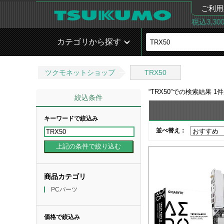
ご利用
税込3,3
カテゴリから探す
ツクモネットショップ
TRX50
“
TRX50
”での検索結果
1
件
絞込条件
キーワードで絞込み
並べ替え：
商品カテゴリ
PCパーツ
価格で絞込み