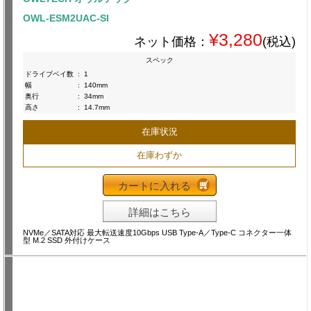
OWL-ESM2UAC-SI
¥3,280
ネット価格：
(税込)
スペック
ドライブベイ数
:
1
幅
:
140mm
奥行
:
34mm
高さ
:
14.7mm
在庫状況
在庫わずか
カートに入れる
詳細はこちら
NVMe／SATA対応 最大転送速度10Gbps USB Type-A／Type-C コネクター一体
型 M.2 SSD 外付けケース