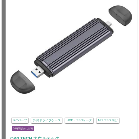
PCパーツ
外付ドライブケース
HDD・SSDケース
M.2 SSD 向け
24時間以内に出荷
OWLTECH オウルテック