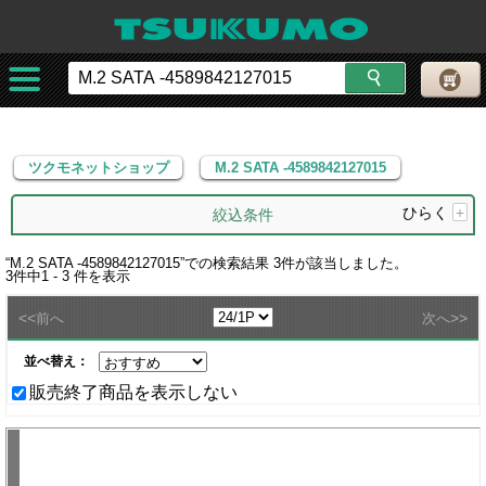
ツクモネットショップ
M.2 SATA -4589842127015
ツクモネットショップ
M.2 SATA -4589842127015
ひらく
+
絞込条件
“
M.2 SATA -4589842127015
”での検索結果
3
件が該当しました。
3
件中
1 - 3
件を表示
<<
>>
前へ
次へ
並べ替え：
販売終了商品を表示しない