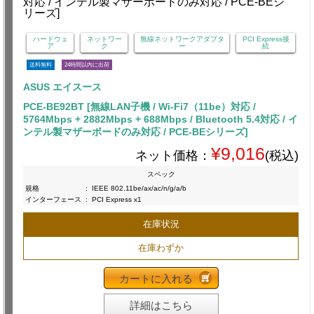
ハードウェ
ネットワー
無線ネットワークアダプタ
PCI Express接
ア
ク
ー
続
送料無料
24時間以内に出荷
ASUS エイスース
PCE-BE92BT [無線LAN子機 / Wi-Fi7（11be）対応 /
5764Mbps + 2882Mbps + 688Mbps / Bluetooth 5.4対応 / イ
ンテル製マザーボードのみ対応 / PCE-BEシリーズ]
¥9,016
ネット価格：
(税込)
スペック
規格
:
IEEE 802.11be/ax/ac/n/g/a/b
インターフェース
:
PCI Express x1
在庫状況
在庫わずか
カートに入れる
詳細はこちら