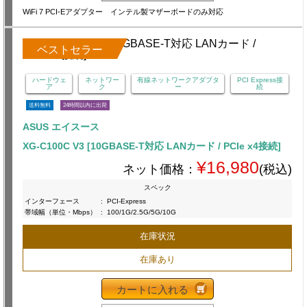
WiFi 7 PCI-Eアダプター インテル製マザーボードのみ対応
ベストセラー
ハードウェ
ネットワー
有線ネットワークアダプタ
PCI Express接
ア
ク
ー
続
送料無料
24時間以内に出荷
ASUS エイスース
XG-C100C V3 [10GBASE-T対応 LANカード / PCIe x4接続]
¥16,980
ネット価格：
(税込)
スペック
インターフェース
:
PCI-Express
帯域幅（単位・Mbps）
:
100/1G/2.5G/5G/10G
在庫状況
在庫あり
カートに入れる