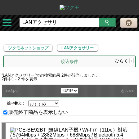
ツクモネットショップ
LANアクセサリー
ツクモネットショップ
LANアクセサリー
ひらく
+
絞込条件
“
LANアクセサリー
”での検索結果
2
件が該当しました。
2
件中
1 - 2
件を表示
<<
>>
前へ
次へ
並べ替え：
販売終了商品を表示しない