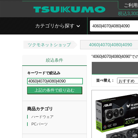
ご利用
税込3,3
カテゴリから探す
ツクモネットショップ
4060|4070|4080|4090
“
4060|4070|4080|4090
”で
絞込条件
キーワードで絞込み
並べ替え：
商品カテゴリ
ハードウェア
PCパーツ