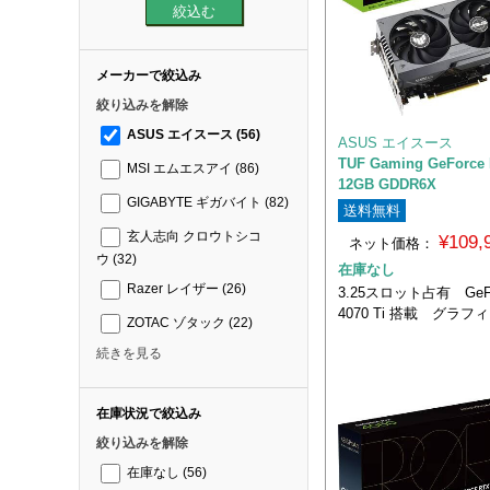
メーカーで絞込み
絞り込みを解除
ASUS エイスース
(56)
ASUS エイスース
TUF Gaming GeForce 
MSI エムエスアイ
(86)
12GB GDDR6X
GIGABYTE ギガバイト
(82)
送料無料
玄人志向 クロウトシコ
¥109
ネット価格：
ウ
(32)
在庫なし
Razer レイザー
(26)
3.25スロット占有 GeFo
4070 Ti 搭載 グラ
ZOTAC ゾタック
(22)
続きを見る
在庫状況で絞込み
絞り込みを解除
在庫なし
(56)