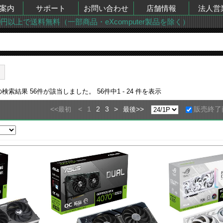
案内
サポート
お問い合わせ
店舗情報
法人営
00円以上で送料無料（一部商品・eXcomputer製品を除く）
の検索結果
56
件が該当しました。
56
件中
1 - 24
件を表示
<<
<
1
2
3
>
>>
販売終了
最初
最後