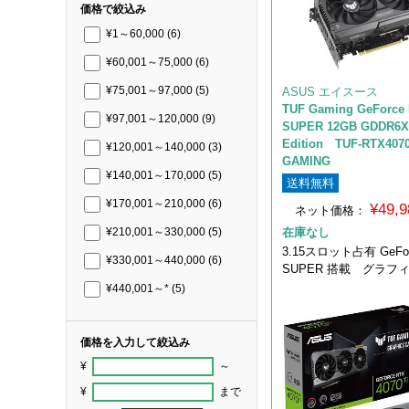
価格で絞込み
¥1～60,000
(6)
¥60,001～75,000
(6)
ASUS エイスース
¥75,001～97,000
(5)
TUF Gaming GeForce 
¥97,001～120,000
(9)
SUPER 12GB GDDR6X
Edition TUF-RTX407
¥120,001～140,000
(3)
GAMING
¥140,001～170,000
(5)
送料無料
¥170,001～210,000
(6)
¥49,
ネット価格：
在庫なし
¥210,001～330,000
(5)
3.15スロット占有 GeForc
¥330,001～440,000
(6)
SUPER 搭載 グラフ
¥440,001～*
(5)
価格を入力して絞込み
¥
～
¥
まで