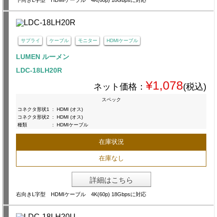
下向きL字型 HDMIケーブル 4K(60p) 18Gbpsに対応
サプライ
ケーブル
モニター
HDMIケーブル
LUMEN ルーメン
LDC-18LH20R
¥1,078
ネット価格：
(税込)
スペック
コネクタ形状1
:
HDMI (オス)
コネクタ形状2
:
HDMI (オス)
種類
:
HDMIケーブル
在庫状況
在庫なし
詳細はこちら
右向きL字型 HDMIケーブル 4K(60p) 18Gbpsに対応