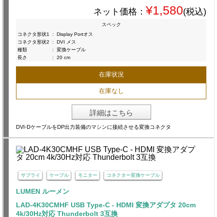
¥1,580
ネット価格：
(税込)
スペック
コネクタ形状1
:
Display Portオス
コネクタ形状2
:
DVI メス
種類
:
変換ケーブル
長さ
:
20 cm
在庫状況
在庫なし
詳細はこちら
DVI-DケーブルをDP出力装備のマシンに接続させる変換コネクタ
サプライ
ケーブル
モニター
コネクター変換ケーブル
LUMEN ルーメン
LAD-4K30CMHF USB Type-C - HDMI 変換アダプタ 20cm
4k/30Hz対応 Thunderbolt 3互換