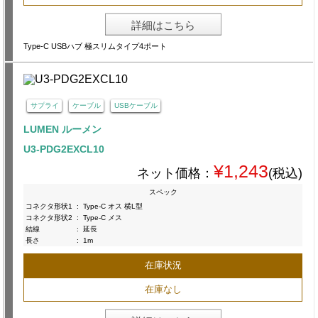
詳細はこちら
Type-C USBハブ 極スリムタイプ4ポート
サプライ
ケーブル
USBケーブル
LUMEN ルーメン
U3-PDG2EXCL10
¥1,243
ネット価格：
(税込)
スペック
コネクタ形状1
:
Type-C オス 横L型
コネクタ形状2
:
Type-C メス
結線
:
延長
長さ
:
1m
在庫状況
在庫なし