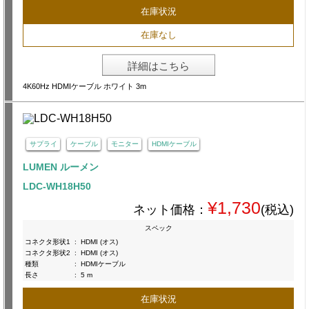
在庫状況
在庫なし
詳細はこちら
4K60Hz HDMIケーブル ホワイト 3m
サプライ
ケーブル
モニター
HDMIケーブル
LUMEN ルーメン
LDC-WH18H50
¥1,730
ネット価格：
(税込)
スペック
コネクタ形状1
:
HDMI (オス)
コネクタ形状2
:
HDMI (オス)
種類
:
HDMIケーブル
長さ
:
5 m
在庫状況