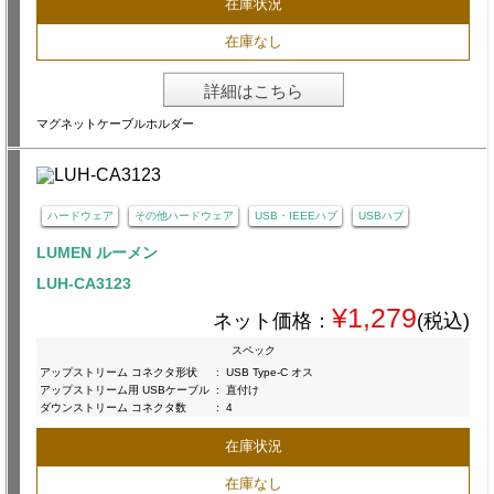
在庫状況
在庫なし
詳細はこちら
マグネットケーブルホルダー
ハードウェア
その他ハードウェア
USB・IEEEハブ
USBハブ
LUMEN ルーメン
LUH-CA3123
¥1,279
ネット価格：
(税込)
スペック
アップストリーム コネクタ形状
:
USB Type-C オス
アップストリーム用 USBケーブル
:
直付け
ダウンストリーム コネクタ数
:
4
在庫状況
在庫なし