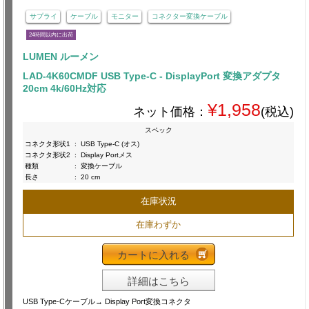
サプライ
ケーブル
モニター
コネクター変換ケーブル
24時間以内に出荷
LUMEN ルーメン
LAD-4K60CMDF USB Type-C - DisplayPort 変換アダプタ
20cm 4k/60Hz対応
¥1,958
ネット価格：
(税込)
スペック
コネクタ形状1
:
USB Type-C (オス)
コネクタ形状2
:
Display Portメス
種類
:
変換ケーブル
長さ
:
20 cm
在庫状況
在庫わずか
カートに入れる
詳細はこちら
USB Type-Cケーブル→ Display Port変換コネクタ