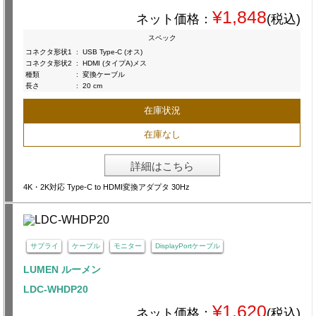
¥1,848
ネット価格：
(税込)
スペック
コネクタ形状1
:
USB Type-C (オス)
コネクタ形状2
:
HDMI (タイプA)メス
種類
:
変換ケーブル
長さ
:
20 cm
在庫状況
在庫なし
詳細はこちら
4K・2K対応 Type-C to HDMI変換アダプタ 30Hz
サプライ
ケーブル
モニター
DisplayPortケーブル
LUMEN ルーメン
LDC-WHDP20
¥1,620
ネット価格：
(税込)