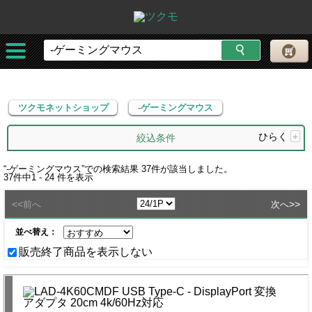
ツクモネットショップ
-ゲーミングマウス
ツクモネットショップ
-ゲーミングマウス
ひらく
+
絞込条件
“
-ゲーミングマウス
”での検索結果
37
件が該当しました。
37
件中
1 - 24
件を表示
<<
>>
前へ
次へ
並べ替え：
販売終了商品を表示しない