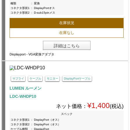
種類
:
変換
コネクタ形状1
:
DisplayPortオス
コネクタ形状2
:
D-sub15pinメス
在庫状況
在庫なし
詳細はこちら
Displayport - VGA変換アダプタ
サプライ
ケーブル
モニター
DisplayPortケーブル
LUMEN ルーメン
LDC-WHDP10
¥1,400
ネット価格：
(税込)
スペック
コネクタ形状1
:
DisplayPort（オス）
コネクタ形状2
:
DisplayPort（オス）
ケーブル種類
:
DisplayPort