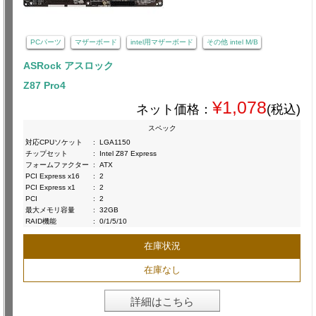
PCパーツ
マザーボード
intel用マザーボード
その他 intel M/B
ASRock アスロック
Z87 Pro4
¥1,078
ネット価格：
(税込)
スペック
対応CPUソケット
:
LGA1150
チップセット
:
Intel Z87 Express
フォームファクター
:
ATX
PCI Express x16
:
2
PCI Express x1
:
2
PCI
:
2
最大メモリ容量
:
32GB
RAID機能
:
0/1/5/10
在庫状況
在庫なし
詳細はこちら