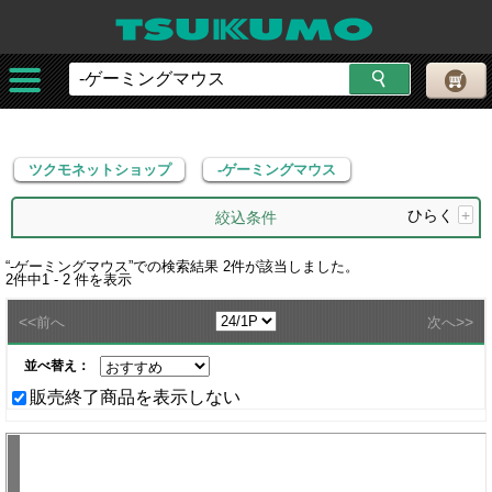
ツクモネットショップ
-ゲーミングマウス
ツクモネットショップ
-ゲーミングマウス
ひらく
+
絞込条件
“
-ゲーミングマウス
”での検索結果
2
件が該当しました。
2
件中
1 - 2
件を表示
<<
>>
前へ
次へ
並べ替え：
販売終了商品を表示しない