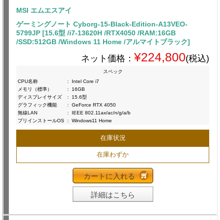
MSI エムエスアイ
ゲーミングノート Cyborg-15-Black-Edition-A13VEO-
5799JP [15.6型 /i7-13620H /RTX4050 /RAM:16GB
/SSD:512GB /Windows 11 Home /アルマイトブラック]
¥224,800
ネット価格：
(税込)
スペック
CPU名称
:
Intel Core i7
メモリ（標準）
:
16GB
ディスプレイサイズ
:
15.6型
グラフィック機能
:
GeForce RTX 4050
無線LAN
:
IEEE 802.11ax/ac/n/g/a/b
プリインストールOS
:
Windows11 Home
在庫状況
在庫わずか
カートに入れる
詳細はこちら