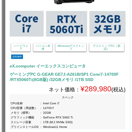
ハードウェ
パソコン本
Windowsデスクトッ
デスクトップPC（新
ア
体
プ
品）
送料無料
eX.computer イーエックスコンピュータ
ゲーミングPC G-GEAR GE7J-A261B/SP1 Corei7-14700F
/RTX5060Ti(8GB版) /32GBメモリ /1TB SSD
¥289,980
ネット価格：
(税込)
スペック
CPU名称
:
Intel Core i7
CPU型番（周波数）
:
14700Ｆ
メモリ（標準）
:
32GB
グラフィック機能
:
GeForce RTX 5060 Ti
ストレージ容量
:
1TB (M.2 NVMe SSD)
プリインストールOS
:
Windows11 Home