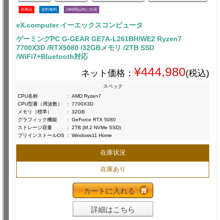
新商品
送料無料
24時間以内に出荷
eX.computer イーエックスコンピュータ
ゲーミングPC G-GEAR GE7A-L261BH/WE2 Ryzen7
7700X3D /RTX5080 /32GBメモリ /2TB SSD
/WiFi7+Bluetooth対応
¥444,980
ネット価格：
(税込)
スペック
CPU名称
:
AMD Ryzen7
CPU型番（周波数）
:
7700X3D
メモリ（標準）
:
32GB
グラフィック機能
:
GeForce RTX 5080
ストレージ容量
:
2TB (M.2 NVMe SSD)
プリインストールOS
:
Windows11 Home
在庫状況
在庫あり
カートに入れる
詳細はこちら