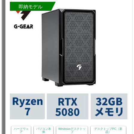
即納モデル
ハードウェ
パソコン本
Windowsデスクトッ
デスクトップPC（新
ア
体
プ
品）