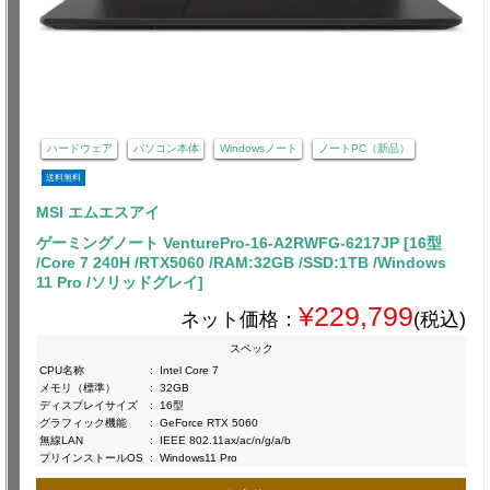
ハードウェア
パソコン本体
Windowsノート
ノートPC（新品）
送料無料
MSI エムエスアイ
ゲーミングノート VenturePro-16-A2RWFG-6217JP [16型
/Core 7 240H /RTX5060 /RAM:32GB /SSD:1TB /Windows
11 Pro /ソリッドグレイ]
¥229,799
ネット価格：
(税込)
スペック
CPU名称
:
Intel Core 7
メモリ（標準）
:
32GB
ディスプレイサイズ
:
16型
グラフィック機能
:
GeForce RTX 5060
無線LAN
:
IEEE 802.11ax/ac/n/g/a/b
プリインストールOS
:
Windows11 Pro