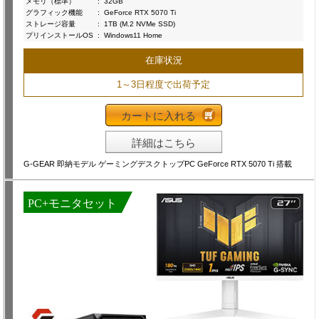
メモリ（標準）
:
32GB
グラフィック機能
:
GeForce RTX 5070 Ti
ストレージ容量
:
1TB (M.2 NVMe SSD)
プリインストールOS
:
Windows11 Home
在庫状況
1～3日程度で出荷予定
カートに入れる
詳細はこちら
G-GEAR 即納モデル ゲーミングデスクトップPC GeForce RTX 5070 Ti 搭載
PC+モニタセット