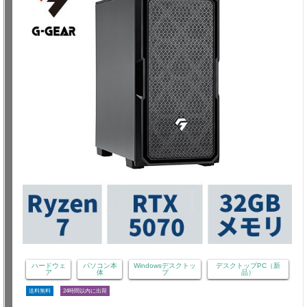
ハードウェ
パソコン本
Windowsデスクトッ
デスクトップPC（新
ア
体
プ
品）
送料無料
24時間以内に出荷