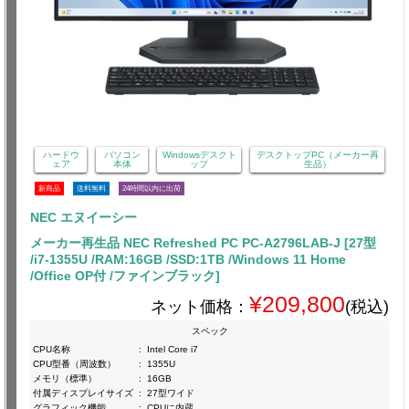
ハードウ
パソコン
Windowsデスクト
デスクトップPC（メーカー再
ェア
本体
ップ
生品）
新商品
送料無料
24時間以内に出荷
NEC エヌイーシー
メーカー再生品 NEC Refreshed PC PC-A2796LAB-J [27型
/i7-1355U /RAM:16GB /SSD:1TB /Windows 11 Home
/Office OP付 /ファインブラック]
¥209,800
ネット価格：
(税込)
スペック
CPU名称
:
Intel Core i7
CPU型番（周波数）
:
1355U
メモリ（標準）
:
16GB
付属ディスプレイサイズ
:
27型ワイド
グラフィック機能
:
CPUに内蔵