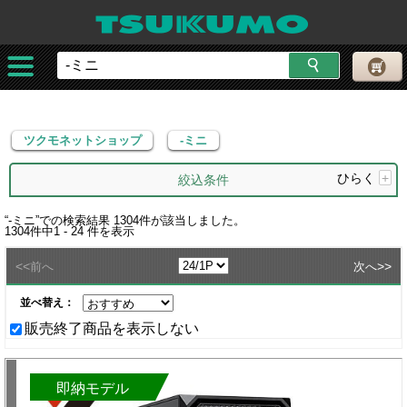
ツクモネットショップ
-ミニ
ツクモネットショップ
-ミニ
ひらく
+
絞込条件
“
-ミニ
”での検索結果
1304
件が該当しました。
1304
件中
1 - 24
件を表示
<<
>>
前へ
次へ
並べ替え：
販売終了商品を表示しない
即納モデル