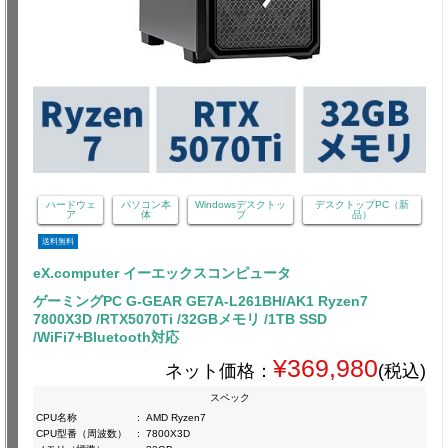
ハードウェ
パソコン本
Windowsデスクトッ
デスクトップPC（新
ア
体
プ
品）
送料無料
eX.computer イーエックスコンピュータ
ゲーミングPC G-GEAR GE7A-L261BH/AK1 Ryzen7
7800X3D /RTX5070Ti /32GBメモリ /1TB SSD
/WiFi7+Bluetooth対応
¥369,980
ネット価格：
(税込)
スペック
CPU名称
:
AMD Ryzen7
CPU型番（周波数）
:
7800X3D