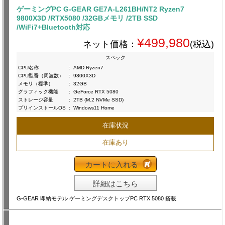
ゲーミングPC G-GEAR GE7A-L261BH/NT2 Ryzen7
9800X3D /RTX5080 /32GBメモリ /2TB SSD
/WiFi7+Bluetooth対応
¥499,980
ネット価格：
(税込)
スペック
CPU名称
:
AMD Ryzen7
CPU型番（周波数）
:
9800X3D
メモリ（標準）
:
32GB
グラフィック機能
:
GeForce RTX 5080
ストレージ容量
:
2TB (M.2 NVMe SSD)
プリインストールOS
:
Windows11 Home
在庫状況
在庫あり
カートに入れる
詳細はこちら
G-GEAR 即納モデル ゲーミングデスクトップPC RTX 5080 搭載