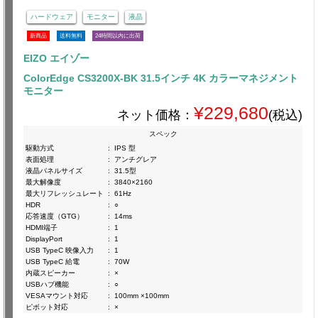
ハードウェア
モニター
液晶
新商品
送料無料
24時間以内に出荷
EIZO エイゾー
ColorEdge CS3200X-BK 31.5インチ 4K カラーマネジメント
モニター
¥229,680
ネット価格：
(税込)
スペック
駆動方式
:
IPS 型
表面処理
:
アンチグレア
液晶パネルサイズ
:
31.5型
最大解像度
:
3840×2160
最大リフレッシュレート
:
61Hz
HDR
:
○
応答速度（GTG）
:
14ms
HDMI端子
:
1
DisplayPort
:
1
USB TypeC 映像入力
:
1
USB TypeC 給電
:
70W
内蔵スピーカー
:
×
USBハブ機能
:
○
VESAマウント対応
:
100mm ×100mm
ピボット対応
:
×