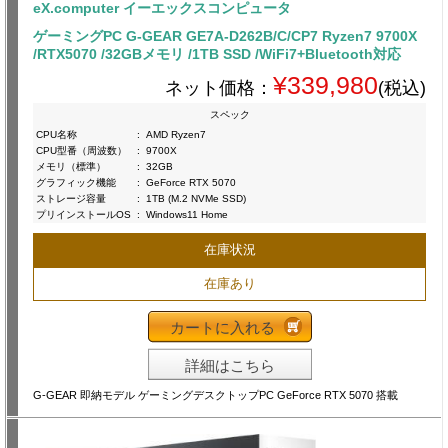
eX.computer イーエックスコンピュータ
ゲーミングPC G-GEAR GE7A-D262B/C/CP7 Ryzen7 9700X
/RTX5070 /32GBメモリ /1TB SSD /WiFi7+Bluetooth対応
¥339,980
ネット価格：
(税込)
スペック
CPU名称
:
AMD Ryzen7
CPU型番（周波数）
:
9700X
メモリ（標準）
:
32GB
グラフィック機能
:
GeForce RTX 5070
ストレージ容量
:
1TB (M.2 NVMe SSD)
プリインストールOS
:
Windows11 Home
在庫状況
在庫あり
カートに入れる
詳細はこちら
G-GEAR 即納モデル ゲーミングデスクトップPC GeForce RTX 5070 搭載