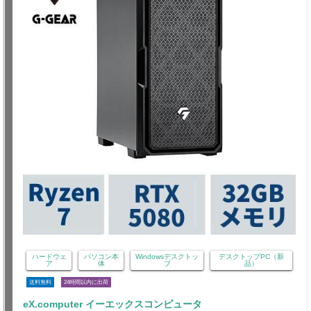
ハードウェ
パソコン本
Windowsデスクトッ
デスクトップPC（新
ア
体
プ
品）
送料無料
24時間以内に出荷
eX.computer イーエックスコンピュータ