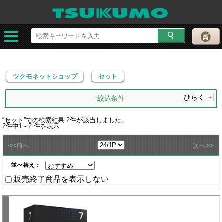
ツクモネットショップ
セット
ツクモネットショップ
セット
ひらく
+
絞込条件
“
セット
”での検索結果
2
件が該当しました。
2
件中
1 - 2
件を表示
<<
>>
前へ
次へ
並べ替え：
販売終了商品を表示しない