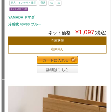
家具・インテリア雑貨
寝具
枕
枕
最短 1〜3日で出荷
YAMADA ヤマダ
冷感枕 40×60 ブルー
¥1,097
ネット価格：
(税込)
在庫状況
在庫限り
カートに入れる
詳細はこちら