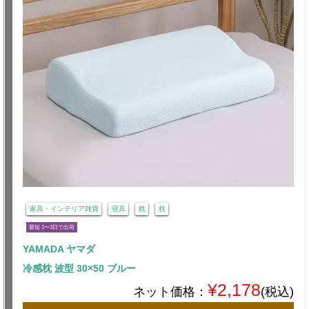
家具・インテリア雑貨
寝具
枕
枕
最短 1〜3日で出荷
YAMADA ヤマダ
冷感枕 波型 30×50 ブルー
¥2,178
ネット価格：
(税込)