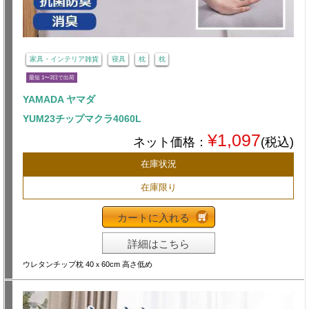
家具・インテリア雑貨
寝具
枕
枕
最短 1〜3日で出荷
YAMADA ヤマダ
YUM23チップマクラ4060L
¥1,097
ネット価格：
(税込)
在庫状況
在庫限り
カートに入れる
詳細はこちら
ウレタンチップ枕 40ｘ60cm 高さ低め