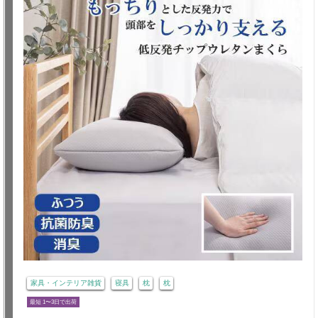
家具・インテリア雑貨
寝具
枕
枕
最短 1〜3日で出荷