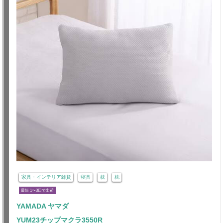
家具・インテリア雑貨
寝具
枕
枕
最短 1〜3日で出荷
YAMADA ヤマダ
YUM23チップマクラ3550R