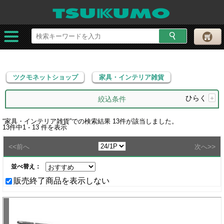
ツクモネットショップ
家具・インテリア雑貨
ツクモネットショップ
家具・インテリア雑貨
ひらく
+
絞込条件
“
家具・インテリア雑貨
”での検索結果
13
件が該当しました。
13
件中
1 - 13
件を表示
<<
>>
前へ
次へ
並べ替え：
販売終了商品を表示しない