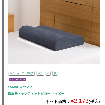
家具・インテリア雑貨
寝具
枕
枕
最短 1〜3日で出荷
YAMADA ヤマダ
低反発ネックフィットピロー ネイビー
¥2,178
ネット価格：
(税込)