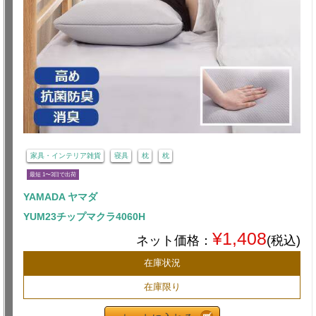
家具・インテリア雑貨
寝具
枕
枕
最短 1〜3日で出荷
YAMADA ヤマダ
YUM23チップマクラ4060H
¥1,408
ネット価格：
(税込)
在庫状況
在庫限り