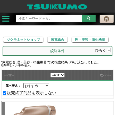
ツクモネットショップ
家電総合
理・美容・衛生機器
ツクモネットショップ
家電総合
理・美容・衛生機器
ひらく
+
絞込条件
“
家電総合,理・美容・衛生機器
”での検索結果
8
件が該当しました。
8
件中
1 - 8
件を表示
<<
>>
前へ
次へ
並べ替え：
販売終了商品を表示しない