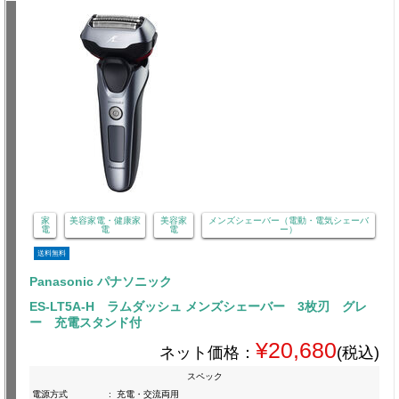
家
美容家電・健康家
美容家
メンズシェーバー（電動・電気シェーバ
電
電
電
ー）
送料無料
Panasonic パナソニック
ES-LT5A-H ラムダッシュ メンズシェーバー 3枚刃 グレ
ー 充電スタンド付
¥20,680
ネット価格：
(税込)
スペック
電源方式
:
充電・交流両用