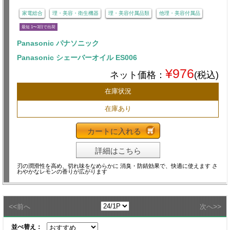
家電総合
理・美容・衛生機器
理・美容付属品類
他理・美容付属品
最短 1〜3日で出荷
Panasonic パナソニック
Panasonic シェーバーオイル ES006
¥976
ネット価格：
(税込)
在庫状況
在庫あり
カートに入れる
詳細はこちら
刃の潤滑性を高め、切れ味をなめらかに 消臭・防錆効果で、快適に使えます さ
わやかなレモンの香りが広がります
<<
>>
前へ
次へ
並べ替え：