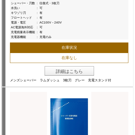
シェーバー・刃数
:
往復式・3枚刃
水洗い
:
可
キワゾリ刃
:
有
フロートヘッド
:
有
電源・電圧
:
AC100V－240V
AC電源海外対応
:
可
充電残量表示機能
:
有
充電器機能
:
充電のみ
在庫状況
在庫なし
詳細はこちら
メンズシェーバー ラムダッシュ 3枚刃 グレー 充電スタンド付