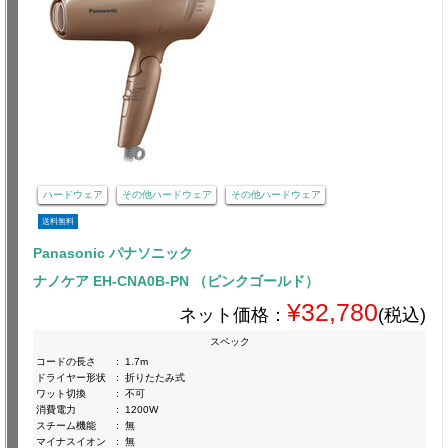
ハードウェア
その他ハードウェア
その他ハードウェア
送料無料
Panasonic パナソニック
ナノケア EH-CNA0B-PN （ピンクゴールド）
¥32,780
ネット価格：
(税込)
スペック
コードの長さ
:
1.7m
ドライヤー形状
:
折りたたみ式
ワット切換
:
不可
消費電力
:
1200W
スチーム機能
:
無
マイナスイオン
:
無