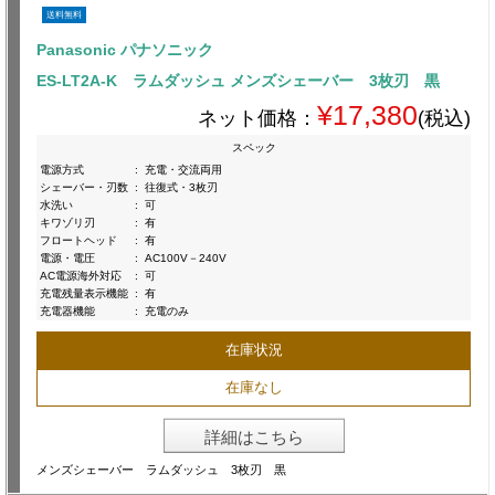
送料無料
Panasonic パナソニック
ES-LT2A-K ラムダッシュ メンズシェーバー 3枚刃 黒
¥17,380
ネット価格：
(税込)
スペック
電源方式
:
充電・交流両用
シェーバー・刃数
:
往復式・3枚刃
水洗い
:
可
キワゾリ刃
:
有
フロートヘッド
:
有
電源・電圧
:
AC100V－240V
AC電源海外対応
:
可
充電残量表示機能
:
有
充電器機能
:
充電のみ
在庫状況
在庫なし
詳細はこちら
メンズシェーバー ラムダッシュ 3枚刃 黒