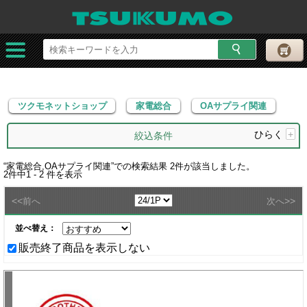
ツクモネットショップ
家電総合
OAサプライ関連
ツクモネットショップ
家電総合
OAサプライ関連
ひらく
+
絞込条件
“
家電総合,OAサプライ関連
”での検索結果
2
件が該当しました。
2
件中
1 - 2
件を表示
<<
>>
前へ
次へ
並べ替え：
販売終了商品を表示しない