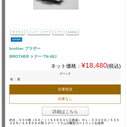
サプライ
インク・トナー
トナー
brother
送料無料
brother ブラザー
BROTHER トナー TN-48J
¥18,480
ネット価格：
(税込)
スペック
色
:
黒
在庫状況
在庫なし
詳細はこちら
約８，０００枚（Ａ４／ＪＩＳＸ６９３１公表値） ＨＬ－５３４０Ｄ／５３５
０ＤＮ／５３８０ＤＮ用 トナー・ドラム分離型カートリッジを採用