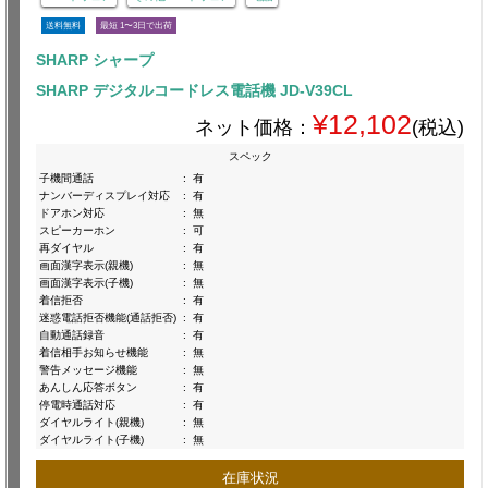
送料無料
最短 1〜3日で出荷
SHARP シャープ
SHARP デジタルコードレス電話機 JD-V39CL
¥12,102
ネット価格：
(税込)
スペック
子機間通話
:
有
ナンバーディスプレイ対応
:
有
ドアホン対応
:
無
スピーカーホン
:
可
再ダイヤル
:
有
画面漢字表示(親機)
:
無
画面漢字表示(子機)
:
無
着信拒否
:
有
迷惑電話拒否機能(通話拒否)
:
有
自動通話録音
:
有
着信相手お知らせ機能
:
無
警告メッセージ機能
:
無
あんしん応答ボタン
:
有
停電時通話対応
:
有
ダイヤルライト(親機)
:
無
ダイヤルライト(子機)
:
無
在庫状況