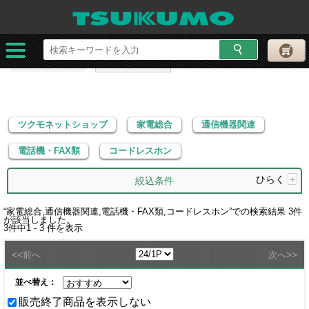
ツクモネットショップ
家電総合
通信機器関連
電話機・FAX類
コードレスホン
ツクモネットショップ
家電総合
通信機器関連
電話機・FAX類
コードレスホン
ひらく
+
絞込条件
“
家電総合,通信機器関連,電話機・FAX類,コードレスホン
”での検索結果
3
件
が該当しました。
3
件中
1 - 3
件を表示
<<
>>
前へ
次へ
並べ替え：
販売終了商品を表示しない