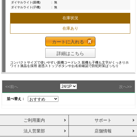
ダイヤルライト(親機)
:
無
ダイヤルライト(子機)
:
無
在庫状況
在庫あり
カートに入れる
詳細はこちら
コンパクトサイズで使いやすい親機コードレス 親機も子機も文字がくっきりホ
ワイト液晶を採用 迷惑ストップボタンやお名前確認で防犯対策ばっちり
<<
>>
前へ
次へ
並べ替え：
ご利用案内
サポート
法人営業部
店舗情報