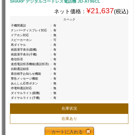
SHARP デジタルコードレス電話機 JD-AT96CL
¥21,637
ネット価格：
(税込)
スペック
子機間通話
:
有
ナンバーディスプレイ対応
:
有
ドアホン対応
:
無
スピーカーホン
:
可
再ダイヤル
:
有
画面漢字表示(親機)
:
有
画面漢字表示(子機)
:
有
着信拒否
:
有
迷惑電話拒否機能(通話拒否)
:
有
自動通話録音
:
有
着信相手お知らせ機能
:
有
警告メッセージ機能
:
有
あんしん応答ボタン
:
無
停電時通話対応
:
無
ダイヤルライト(親機)
:
無
ダイヤルライト(子機)
:
有
在庫状況
在庫あり
カートに入れる