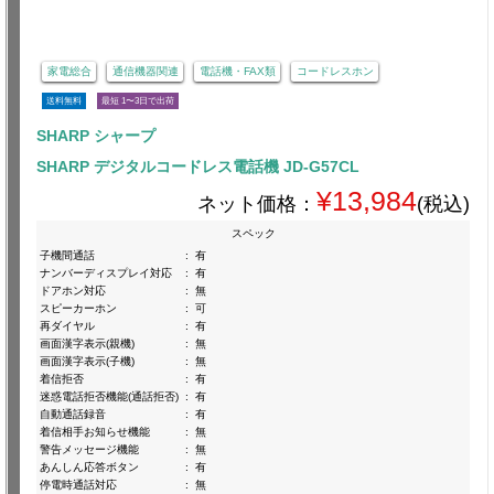
家電総合
通信機器関連
電話機・FAX類
コードレスホン
送料無料
最短 1〜3日で出荷
SHARP シャープ
SHARP デジタルコードレス電話機 JD-G57CL
¥13,984
ネット価格：
(税込)
スペック
子機間通話
:
有
ナンバーディスプレイ対応
:
有
ドアホン対応
:
無
スピーカーホン
:
可
再ダイヤル
:
有
画面漢字表示(親機)
:
無
画面漢字表示(子機)
:
無
着信拒否
:
有
迷惑電話拒否機能(通話拒否)
:
有
自動通話録音
:
有
着信相手お知らせ機能
:
無
警告メッセージ機能
:
無
あんしん応答ボタン
:
有
停電時通話対応
:
無