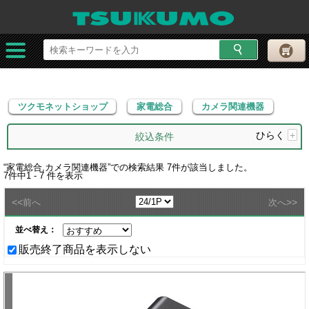
ツクモネットショップ
家電総合
カメラ関連機器
ツクモネットショップ
家電総合
カメラ関連機器
ひらく
+
絞込条件
“
家電総合,カメラ関連機器
”での検索結果
7
件が該当しました。
7
件中
1 - 7
件を表示
<<
>>
前へ
次へ
並べ替え：
販売終了商品を表示しない