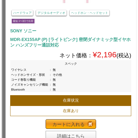
ハードウェア
デジタルオーディオ
ヘッドホン・ヘッドセット
最短 1〜3日で出荷
SONY ソニー
MDR-EX155AP (P) [ライトピンク] 密閉ダイナミック型イヤホ
ン ハンズフリー通話対応
¥2,196
ネット価格：
(税込)
スペック
ワイヤレス
:
無
ヘッドホンサイズ・形状
:
その他
コード巻取り機能
:
無
ノイズキャンセリング機能
:
無
Bluetooth
:
無
在庫状況
在庫あり
カートに入れる
詳細はこちら