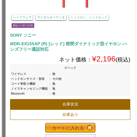
ハードウェア
デジタルオーディオ
ヘッドホン・ヘッドセット
最短 1〜3日で出荷
SONY ソニー
MDR-EX155AP (R) [レッド] 密閉ダイナミック型イヤホン ハ
ンズフリー通話対応
¥2,196
ネット価格：
(税込)
スペック
ワイヤレス
:
無
ヘッドホンサイズ・形状
:
その他
コード巻取り機能
:
無
ノイズキャンセリング機能
:
無
Bluetooth
:
無
在庫状況
在庫あり
カートに入れる