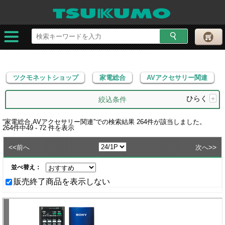
ツクモネットショップ
家電総合
AVアクセサリー関連
ツクモネットショップ
家電総合
AVアクセサリー関連
ひらく
+
絞込条件
“
家電総合,AVアクセサリー関連
”での検索結果
264
件が該当しました。
264
件中
49 - 72
件を表示
<<
>>
前へ
次へ
並べ替え：
販売終了商品を表示しない