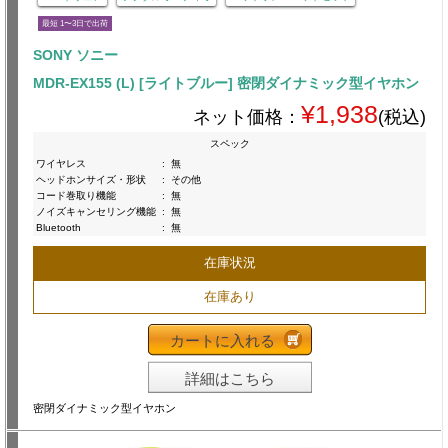
最短 1〜3日で出荷
SONY ソニー
MDR-EX155 (L) [ライトブルー] 密閉ダイナミック型イヤホン
¥1,938
ネット価格：
(税込)
スペック
ワイヤレス
:
無
ヘッドホンサイズ・形状
:
その他
コード巻取り機能
:
無
ノイズキャンセリング機能
:
無
Bluetooth
:
無
在庫状況
在庫あり
カートに入れる
詳細はこちら
密閉ダイナミック型イヤホン