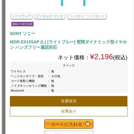
ハードウェア
デジタルオーディオ
ヘッドホン・ヘッドセット
最短 1〜3日で出荷
SONY ソニー
MDR-EX155AP (L) [ライトブルー] 密閉ダイナミック型イヤホ
ン ハンズフリー通話対応
¥2,196
ネット価格：
(税込)
スペック
ワイヤレス
:
無
ヘッドホンサイズ・形状
:
その他
コード巻取り機能
:
無
ノイズキャンセリング機能
:
無
Bluetooth
:
無
在庫状況
在庫あり
カートに入れる