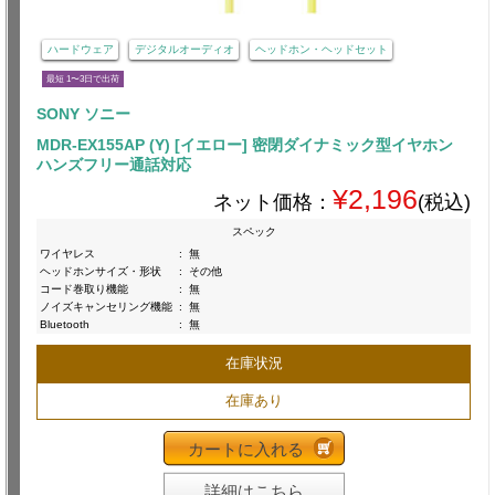
ハードウェア
デジタルオーディオ
ヘッドホン・ヘッドセット
最短 1〜3日で出荷
SONY ソニー
MDR-EX155AP (Y) [イエロー] 密閉ダイナミック型イヤホン
ハンズフリー通話対応
¥2,196
ネット価格：
(税込)
スペック
ワイヤレス
:
無
ヘッドホンサイズ・形状
:
その他
コード巻取り機能
:
無
ノイズキャンセリング機能
:
無
Bluetooth
:
無
在庫状況
在庫あり
カートに入れる
詳細はこちら