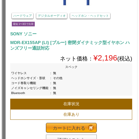
ハードウェア
デジタルオーディオ
ヘッドホン・ヘッドセット
最短 1〜3日で出荷
SONY ソニー
MDR-EX155AP (LI) [ブルー] 密閉ダイナミック型イヤホン ハ
ンズフリー通話対応
¥2,196
ネット価格：
(税込)
スペック
ワイヤレス
:
無
ヘッドホンサイズ・形状
:
その他
コード巻取り機能
:
無
ノイズキャンセリング機能
:
無
Bluetooth
:
無
在庫状況
在庫あり
カートに入れる