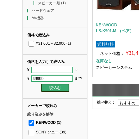
スピーカー類
(1)
ハードウェア
AV機器
KENWOOD
LS-K901-M （ペア）
価格で絞込み
¥31,001～32,000
(1)
送料無料
¥31,
ネット価格：
在庫なし
価格を入力して絞込み
スピーカーシステム
¥
～
¥
まで
並べ替え：
メーカーで絞込み
絞り込みを解除
KENWOOD
(1)
SONY ソニー
(39)