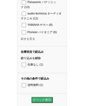
Panasonic パナソニッ
ク
(13)
audio-technica オーディオ
テクニカ
(12)
YAMAHA ヤマハ
(9)
Pioneer パイオニア
(6)
続きを見る
在庫状況で絞込み
絞り込みを解除
在庫なし
(1)
その他の条件で絞込み
送料無料
(1)