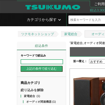
ご利用
税込3,3
カテゴリから探す
ツクモネットショップ
家電総合
オーディ
“
家電総合,オーディオ関
絞込条件
キーワードで絞込み
並べ替え：
商品カテゴリ
絞り込みを解除
家電総合
(1)
オーディオ関連機器
(1)