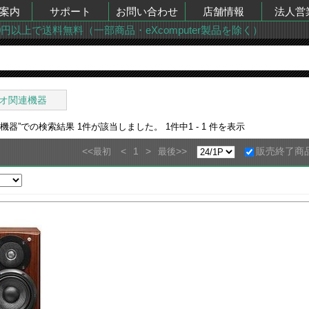
案内
サポート
お問い合わせ
店舗情報
法人営
00円以上で送料無料（一部商品・eXcomputer製品を除く）
オ関連機器
連機器
”での検索結果
1
件が該当しました。
1
件中
1 - 1
件を表示
<<
<
1
>
>>
販売終了商
最初
最後