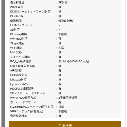
表示解像度
:
4K対応
2画面表示
:
無
DLNA(ホームネットワーク)対応
:
無
Bluetooth
:
無
倍速機能
:
倍速(120Hz)
LEDバックライト
:
○
3D対応
:
×
Blu－ray機能
:
非搭載
外付HDD対応
:
可
Skype対応
:
無
Wi-Fi機能
:
内蔵
MHL対応
:
無
スイーベル機能
:
有
PC入力端子種類
:
デジタル(HDMI PC入力)
D端子映像入力有無
:
無
ARC対応
:
有
HDD容量区分
:
無
Miracast対応
:
無
Hybridcast対応
:
有
HDCP2.2対応端子
:
有
SDメモリーカードスロット
:
無
外付けHDD録画方式
:
2番組同時録画
ウーハー/サブウーハー
:
有
H.265/HEVCコーデック(再生対応)
:
搭載
VP9コーデック(再生対応)
:
非搭載
音声検索機能
:
有
在庫状況