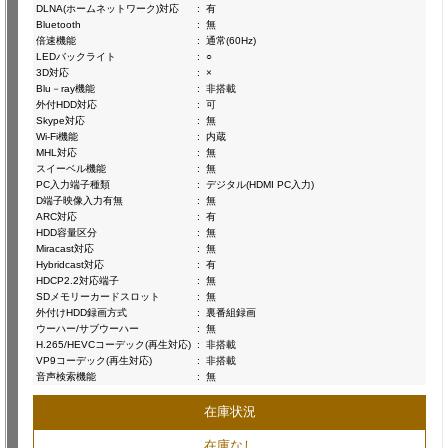
DLNA(ホームネットワーク)対応
:
有
Bluetooth
:
無
倍速機能
:
通常(60Hz)
LEDバックライト
:
○
3D対応
:
×
Blu－ray機能
:
非搭載
外付HDD対応
:
可
Skype対応
:
無
Wi-Fi機能
:
内蔵
MHL対応
:
無
スイーベル機能
:
無
PC入力端子種類
:
デジタル(HDMI PC入力)
D端子映像入力有無
:
無
ARC対応
:
有
HDD容量区分
:
無
Miracast対応
:
無
Hybridcast対応
:
有
HDCP2.2対応端子
:
無
SDメモリーカードスロット
:
無
外付けHDD録画方式
:
裏番組録画
ウーハー/サブウーハー
:
無
H.265/HEVCコーデック(再生対応)
:
非搭載
VP9コーデック(再生対応)
:
非搭載
音声検索機能
:
無
在庫状況
在庫なし