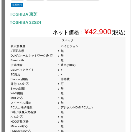
送料無料
TOSHIBA 東芝
TOSHIBA 32S24
¥42,900
ネット価格：
(税込)
スペック
表示解像度
:
ハイビジョン
2画面表示
:
無
DLNA(ホームネットワーク)対応
:
無
Bluetooth
:
無
倍速機能
:
通常(60Hz)
LEDバックライト
:
○
3D対応
:
×
Blu－ray機能
:
非搭載
外付HDD対応
:
可
Skype対応
:
無
Wi-Fi機能
:
無
MHL対応
:
無
スイーベル機能
:
無
PC入力端子種類
:
デジタル(HDMI PC入力)
D端子映像入力有無
:
無
ARC対応
:
有
HDD容量区分
:
無
Miracast対応
:
無
Hybridcast対応
:
無