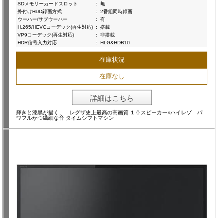
SDメモリーカードスロット
:
無
外付けHDD録画方式
:
2番組同時録画
ウーハー/サブウーハー
:
有
H.265/HEVCコーデック(再生対応)
:
搭載
VP9コーデック(再生対応)
:
非搭載
HDR信号入力対応
:
HLG&HDR10
在庫状況
在庫なし
詳細はこちら
輝きと漆黒が描く、 レグザ史上最高の高画質 １０スピーカー×ハイレゾ パ
ワフルかつ繊細な音 タイムシフトマシン