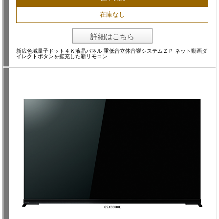
在庫なし
詳細はこちら
新広色域量子ドット４Ｋ液晶パネル 重低音立体音響システムＺＰ ネット動画ダ
イレクトボタンを拡充した新リモコン