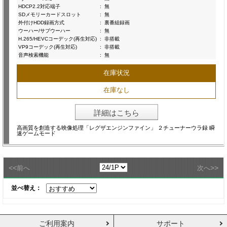
HDCP2.2対応端子
:
無
SDメモリーカードスロット
:
無
外付けHDD録画方式
:
裏番組録画
ウーハー/サブウーハー
:
無
H.265/HEVCコーデック(再生対応)
:
非搭載
VP9コーデック(再生対応)
:
非搭載
音声検索機能
:
無
在庫状況
在庫なし
詳細はこちら
高画質を創造する映像処理「レグザエンジンファイン」 ２チューナーウラ録 瞬
速ゲームモード
<<
>>
前へ
次へ
並べ替え：
ご利用案内
サポート