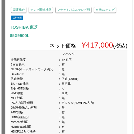
家電総合
テレビ関連機器
フラットパネルテレビ類
有機ELテレビ
送料無料
TOSHIBA 東芝
65X9900L
¥417,000
ネット価格：
(税込)
スペック
表示解像度
:
4K対応
2画面表示
:
有
DLNA(ホームネットワーク)対応
:
無
Bluetooth
:
無
倍速機能
:
倍速(120Hz)
Blu－ray機能
:
非搭載
外付HDD対応
:
可
Wi-Fi機能
:
内蔵
MHL対応
:
無
PC入力端子種類
:
デジタル(HDMI PC入力)
D端子映像入力有無
:
無
ARC対応
:
有
HDD容量区分
:
無
Miracast対応
:
無
Hybridcast対応
:
有
HDCP2.2対応端子
:
有