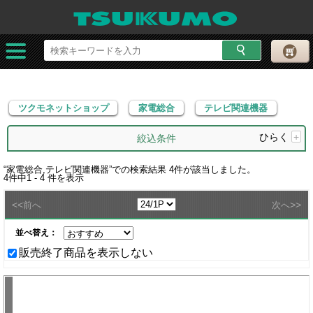
ツクモネットショップ
家電総合
テレビ関連機器
ツクモネットショップ
家電総合
テレビ関連機器
ひらく
+
絞込条件
“
家電総合,テレビ関連機器
”での検索結果
4
件が該当しました。
4
件中
1 - 4
件を表示
<<
>>
前へ
次へ
並べ替え：
販売終了商品を表示しない