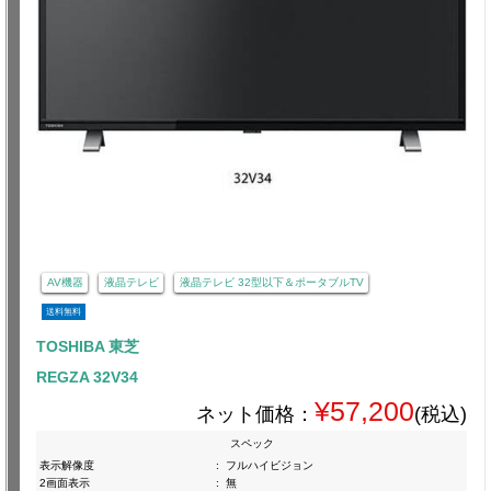
AV機器
液晶テレビ
液晶テレビ 32型以下＆ポータブルTV
送料無料
TOSHIBA 東芝
REGZA 32V34
¥57,200
ネット価格：
(税込)
スペック
表示解像度
:
フルハイビジョン
2画面表示
:
無