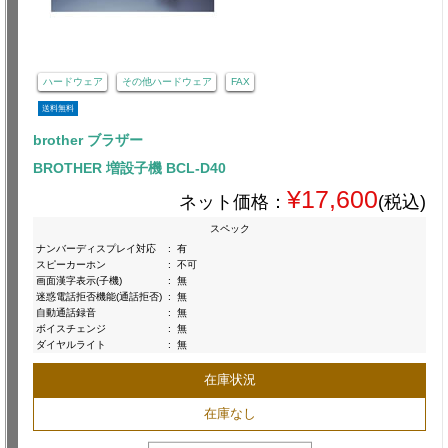
ハードウェア
その他ハードウェア
FAX
送料無料
brother ブラザー
BROTHER 増設子機 BCL-D40
¥17,600
ネット価格：
(税込)
スペック
ナンバーディスプレイ対応
:
有
スピーカーホン
:
不可
画面漢字表示(子機)
:
無
迷惑電話拒否機能(通話拒否)
:
無
自動通話録音
:
無
ボイスチェンジ
:
無
ダイヤルライト
:
無
在庫状況
在庫なし