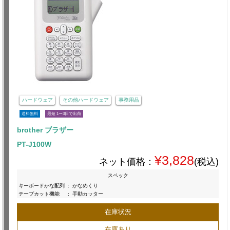
ハードウェア
その他ハードウェア
事務用品
送料無料
最短 1〜3日で出荷
brother ブラザー
PT-J100W
¥3,828
ネット価格：
(税込)
スペック
キーボードかな配列
:
かなめくり
テープカット機能
:
手動カッター
在庫状況
在庫あり