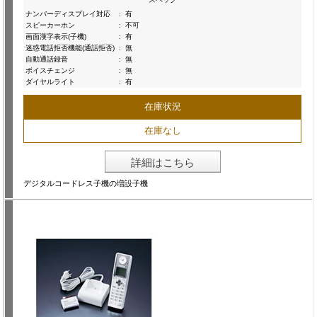
ナンバーディスプレイ対応
:
有
スピーカーホン
:
不可
画面漢字表示(子機)
:
有
迷惑電話拒否機能(通話拒否)
:
無
自動通話録音
:
無
ボイスチェンジ
:
無
ダイヤルライト
:
有
在庫状況
在庫なし
詳細はこちら
デジタルコードレス子機の増設子機