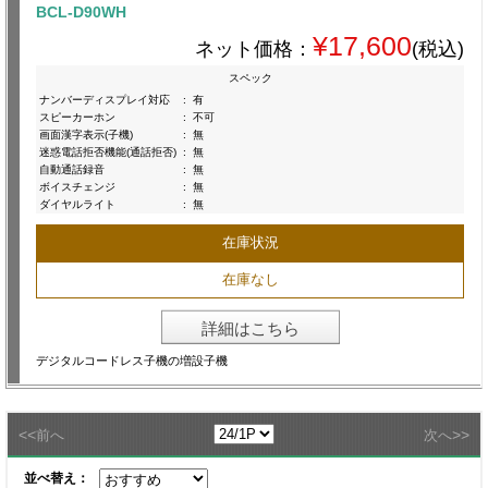
BCL-D90WH
¥17,600
ネット価格：
(税込)
スペック
ナンバーディスプレイ対応
:
有
スピーカーホン
:
不可
画面漢字表示(子機)
:
無
迷惑電話拒否機能(通話拒否)
:
無
自動通話録音
:
無
ボイスチェンジ
:
無
ダイヤルライト
:
無
在庫状況
在庫なし
詳細はこちら
デジタルコードレス子機の増設子機
<<
>>
前へ
次へ
並べ替え：