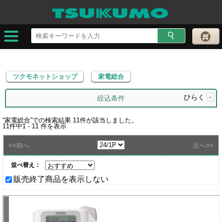
ツクモネットショップ
家電総合
ツクモネットショップ
家電総合
ひらく
+
絞込条件
“
家電総合
”での検索結果
11
件が該当しました。
11
件中
1 - 11
件を表示
<<
>>
前へ
次へ
並べ替え：
販売終了商品を表示しない