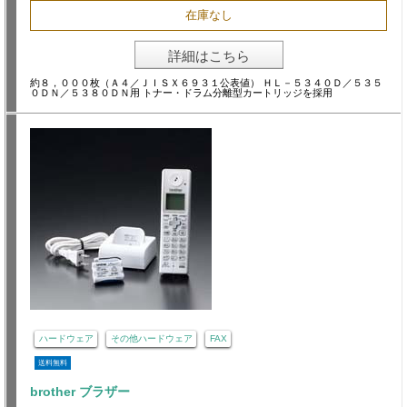
在庫なし
詳細はこちら
約８，０００枚（Ａ４／ＪＩＳＸ６９３１公表値） ＨＬ－５３４０Ｄ／５３５
０ＤＮ／５３８０ＤＮ用 トナー・ドラム分離型カートリッジを採用
ハードウェア
その他ハードウェア
FAX
送料無料
brother ブラザー