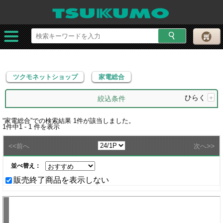
ツクモネットショップ
家電総合
ツクモネットショップ
家電総合
ひらく
+
絞込条件
“
家電総合
”での検索結果
1
件が該当しました。
1
件中
1 - 1
件を表示
<<
>>
前へ
次へ
並べ替え：
販売終了商品を表示しない