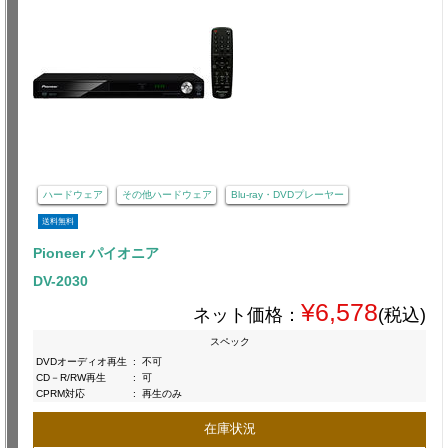
ハードウェア
その他ハードウェア
Blu-ray・DVDプレーヤー
送料無料
Pioneer パイオニア
DV-2030
¥6,578
ネット価格：
(税込)
スペック
DVDオーディオ再生
:
不可
CD－R/RW再生
:
可
CPRM対応
:
再生のみ
在庫状況