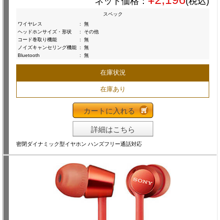
ネット価格：
(税込)
スペック
ワイヤレス
:
無
ヘッドホンサイズ・形状
:
その他
コード巻取り機能
:
無
ノイズキャンセリング機能
:
無
Bluetooth
:
無
在庫状況
在庫あり
カートに入れる
詳細はこちら
密閉ダイナミック型イヤホン ハンズフリー通話対応