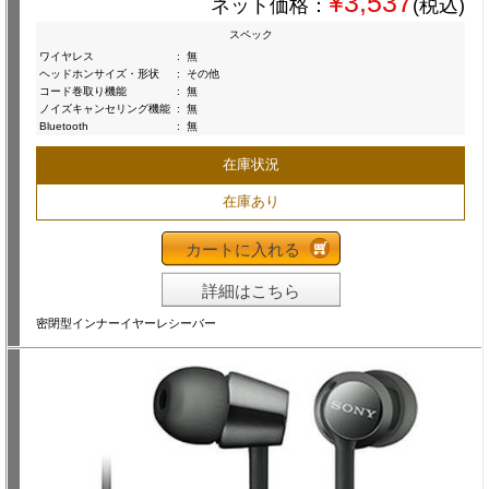
¥3,537
ネット価格：
(税込)
スペック
ワイヤレス
:
無
ヘッドホンサイズ・形状
:
その他
コード巻取り機能
:
無
ノイズキャンセリング機能
:
無
Bluetooth
:
無
在庫状況
在庫あり
カートに入れる
詳細はこちら
密閉型インナーイヤーレシーバー