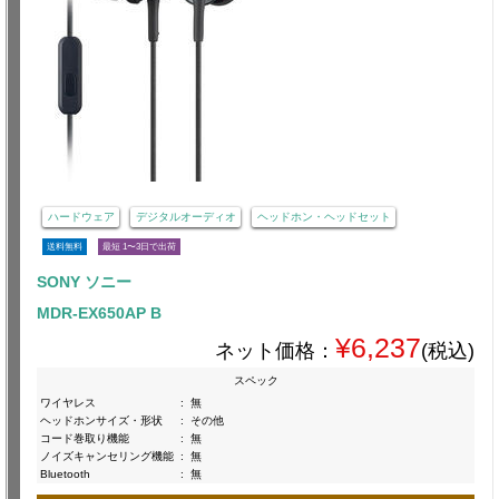
ハードウェア
デジタルオーディオ
ヘッドホン・ヘッドセット
送料無料
最短 1〜3日で出荷
SONY ソニー
MDR-EX650AP B
¥6,237
ネット価格：
(税込)
スペック
ワイヤレス
:
無
ヘッドホンサイズ・形状
:
その他
コード巻取り機能
:
無
ノイズキャンセリング機能
:
無
Bluetooth
:
無