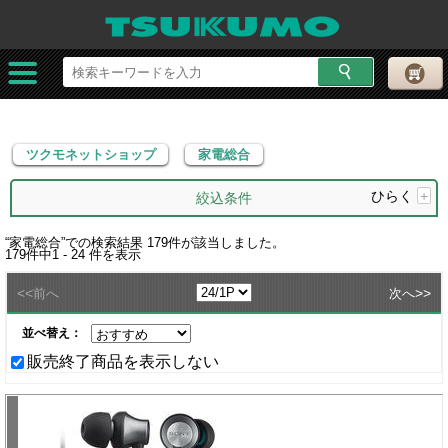
ツクモネットショップ
家電総合
ツクモネットショップ
家電総合
ひらく
+
絞込条件
“
家電総合
”での検索結果
179
件が該当しました。
179
件中
1 - 24
件を表示
<<
>>
前へ
次へ
並べ替え：
販売終了商品を表示しない