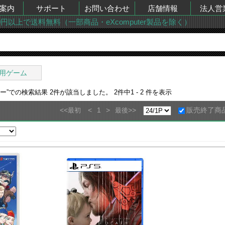
案内
サポート
お問い合わせ
店舗情報
法人営
00円以上で送料無料（一部商品・eXcomputer製品を除く）
用ゲーム
ター
”での検索結果
2
件が該当しました。
2
件中
1 - 2
件を表示
<<
<
1
>
>>
販売終了商
最初
最後