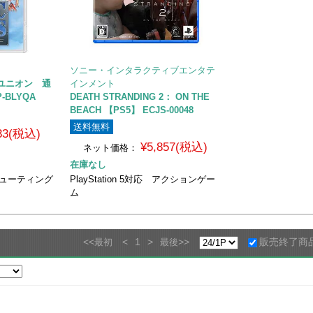
ソニー・インタラクティブエンタテ
ユニオン 通
インメント
P-BLYQA
DEATH STRANDING 2： ON THE
BEACH 【PS5】 ECJS-00048
送料無料
833(税込)
¥5,857(税込)
ネット価格：
在庫なし
応 シューティング
PlayStation 5対応 アクションゲー
ム
<<
<
1
>
>>
販売終了商
最初
最後