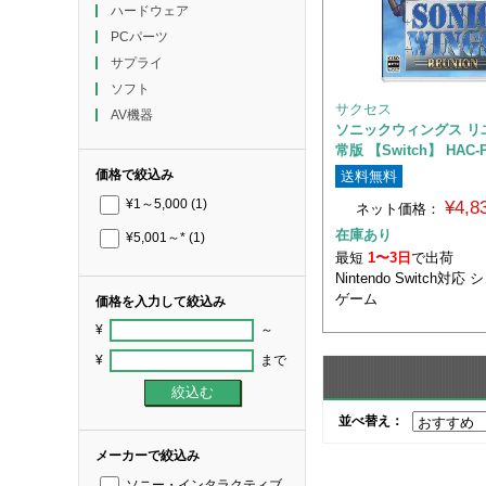
ハードウェア
PCパーツ
サプライ
ソフト
サクセス
AV機器
ソニックウィングス リ
常版 【Switch】 HAC-
価格で絞込み
送料無料
¥4,
¥1～5,000
(1)
ネット価格：
在庫あり
¥5,001～*
(1)
最短
1〜3日
で出荷
Nintendo Switch対
ゲーム
価格を入力して絞込み
¥
～
¥
まで
並べ替え：
メーカーで絞込み
ソニー・インタラクティブ