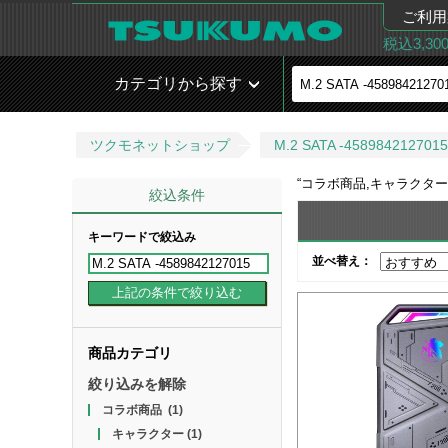
ご利用
税込3,3
カテゴリから探す
ツクモネットショップ
M.2 SATA -458984212701
“
コラボ商品,キャラクター,M.2 
絞込条件
キーワードで絞込み
並べ替え：
商品カテゴリ
絞り込みを解除
コラボ商品
(1)
キャラクター
(1)