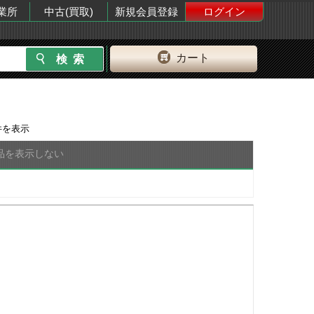
業所
中古(買取)
新規会員登録
ログイン
カート
を表示
品を表示しない