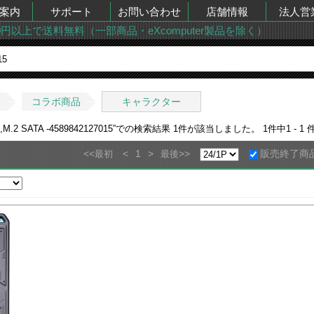
案内
サポート
お問い合わせ
店舗情報
法人営
00円以上で送料無料（一部商品・eXcomputer製品を除く）
5
コラボ商品
キャラクター
SATA -4589842127015
”での検索結果
1
件が該当しました。
1
件中
1 - 1
件
<<
<
1
>
>>
販売終了商
最初
最後