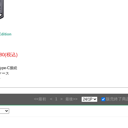
Edition
780(税込)
Type-C接続
SDケース
ン
<<
<
1
>
>>
販売終了商
最初
最後