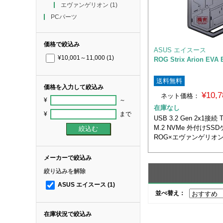
エヴァンゲリオン
(1)
PCパーツ
価格で絞込み
ASUS エイスース
¥10,001～11,000
(1)
ROG Strix Arion EVA 
送料無料
価格を入力して絞込み
¥10,
ネット価格：
¥
～
在庫なし
¥
まで
USB 3.2 Gen 2x1接続 
M.2 NVMe 外付けS
ROG×エヴァンゲリオ
メーカーで絞込み
絞り込みを解除
ASUS エイスース
(1)
並べ替え：
在庫状況で絞込み