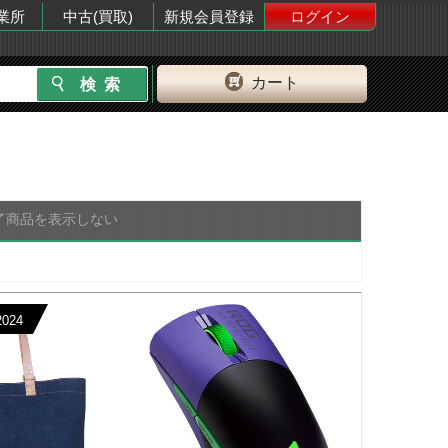
業所
中古(買取)
新規会員登録
ログイン
カート
了商品を表示しない
024