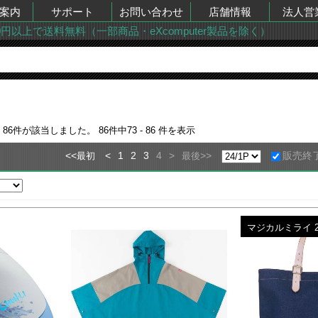
案内
サポート
お問い合わせ
店舗情報
法人営
00円以上で送料無料（一部商品・eXcomputer製品を除く）
果
86
件が該当しました。
86
件中
73 - 86
件を表示
<<
<
1
2
3
4
>
>>
販売終
最初
最後
マジカルミライ 2