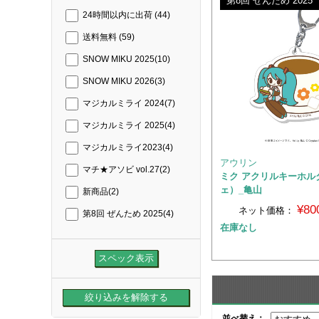
第8回 ぜんため 2025
24時間以内に出荷
(44)
送料無料
(59)
SNOW MIKU 2025
(10)
SNOW MIKU 2026
(3)
マジカルミライ 2024
(7)
マジカルミライ 2025
(4)
マジカルミライ2023
(4)
アウリン
マチ★アソビ vol.27
(2)
ミク アクリルキーホル
ェ）_亀山
新商品
(2)
¥80
ネット価格：
第8回 ぜんため 2025
(4)
在庫なし
並べ替え：