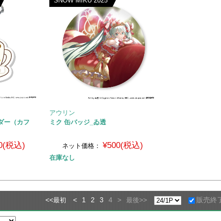
SNOW MIKU 2025
アウリン
ダー（カフ
ミク 缶バッジ_ゐ透
0(税込)
¥500(税込)
ネット価格：
在庫なし
<<
<
1
2
3
4
>
>>
販売終
最初
最後