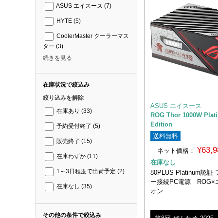
ASUS エイスース
(7)
HYTE
(5)
CoolerMaster クーラーマス
ター
(3)
続きを見る
在庫状況で絞込み
絞り込みを解除
ASUS エイスース
在庫あり
(33)
ROG Thor 1000W Plati
Edition
予約受付終了
(5)
送料無料
販売終了
(15)
¥63,
ネット価格：
在庫わずか
(11)
在庫なし
1～3日程度で出荷予定
(2)
80PLUS Platinum
ー接続PC電源 ROG
在庫なし
(35)
オン
その他の条件で絞込み