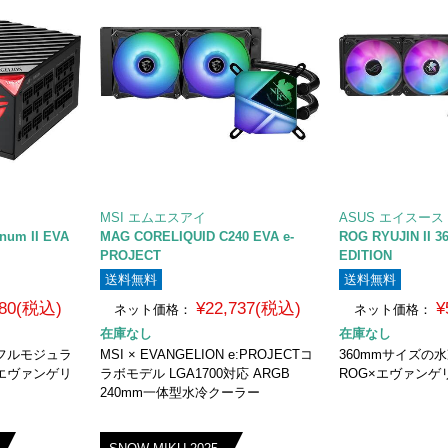
MSI エムエスアイ
ASUS エイスース
num II EVA
MAG CORELIQUID C240 EVA e-
ROG RYUJIN II 3
PROJECT
EDITION
送料無料
送料無料
980(税込)
¥22,737(税込)
¥
ネット価格：
ネット価格：
在庫なし
在庫なし
認証 フルモジュラ
MSI × EVANGELION e:PROJECTコ
360mmサイズの
×エヴァンゲリ
ラボモデル LGA1700対応 ARGB
ROG×エヴァンゲ
240mm一体型水冷クーラー