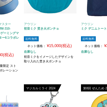
ラーマスター
アウリン
アウリン
MM-310-
初音ミク 焚き火ポンチョ
ミク デニムトート
続 ゲーミングマ
ター6コラボレ
送料無料
送料無料
¥15,000(税込)
¥
ネット価格：
ネット価格：
在庫なし
在庫なし
480(税込)
初音ミクをイメージしたデザインを
取り入れた焚き火ポンチョ
量限定 スト
ラボレーション
マジカルミライ 2024
第8回 ぜんため 2