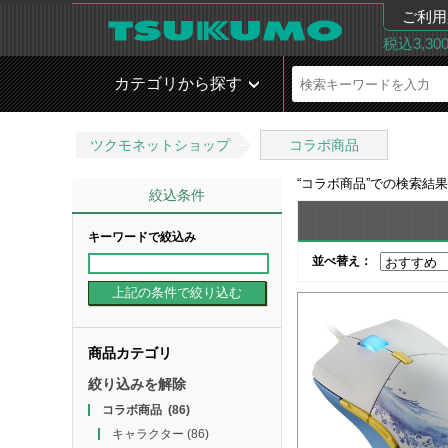
ご利用
税込3,3
カテゴリから探す
ツクモネットショップ
コラボ商品
“
コラボ商品
”での検索結
絞込条件
キーワードで絞込み
並べ替え：
商品カテゴリ
絞り込みを解除
コラボ商品
(86)
キャラクター
(86)