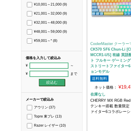
¥10,001～21,000
(9)
¥21,001～32,000
(9)
¥32,001～48,000
(8)
¥48,001～59,000
(9)
¥59,001～*
(8)
CoolerMaster クー
CK570 SF6 Chun-Li [C
MCCR1-US] 有線 英
価格を入力して絞込み
ト フルキー ゲーミン
¥
～
ストリートファイター
ョンモデル
¥
まで
送料無料
¥19,
ネット価格：
在庫なし
メーカーで絞込み
CHERRY MX RGB 
テンキー搭載 数量限定
アウリン
(37)
ァイター6コラボレーシ
Topre 東プレ
(13)
Razer レイザー
(10)