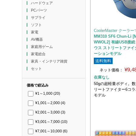
ハードウェア
PCパーツ
サプライ
ソフト
CoolerMaster クー
家電
MM310 SF6 Chun-Li [
AV機器
WWOL2] 有線USB接
家庭用ゲーム
ウス ストリートファイ
ーションモデル
家電総合
送料無料
家具・インテリア雑貨
セット
¥9,
ネット価格：
在庫なし
50gの超軽量ボディ。数
価格で絞込み
リートファイター6コ
¥1～1,000
(20)
モデル
¥1,001～2,000
(4)
¥2,001～3,000
(3)
¥3,001～7,000
(10)
¥7,001～10,000
(6)